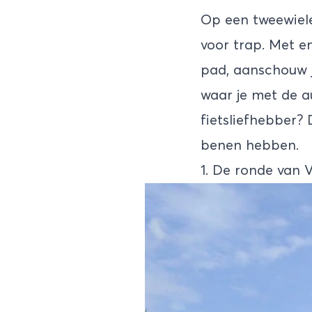
Op een tweewiele
voor trap. Met e
pad, aanschouw 
waar je met de au
fietsliefhebber? 
benen hebben.
1. De ronde van 