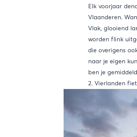
Elk voorjaar den
Vlaanderen. Wann
Vlak, glooiend la
worden flink ui
die overigens oo
naar je eigen ku
ben je gemiddel
2. Vierlanden fi