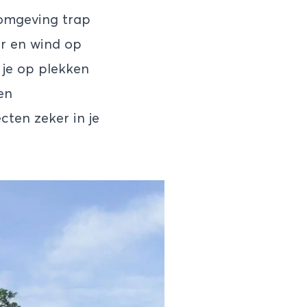
 omgeving trap
r en wind op
je op plekken
en
cten zeker in je