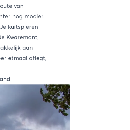
route van
chter nog mooier.
 Je kuitspieren
ude Kwaremont,
akkelijk aan
er etmaal aflegt,
land