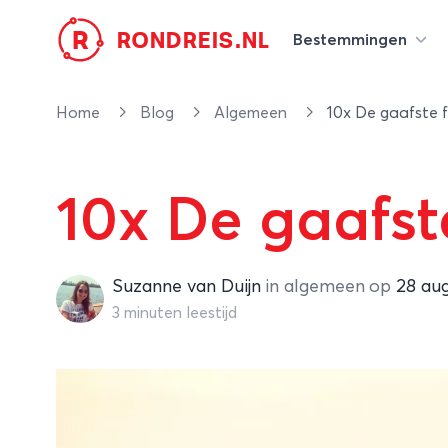
R
RONDREIS.NL
Bestemmingen
Home
Blog
Algemeen
10x De gaafste f
10x De gaafst
Suzanne van Duijn
Suzanne van Duijn
in
algemeen
op
28 au
3 minuten leestijd