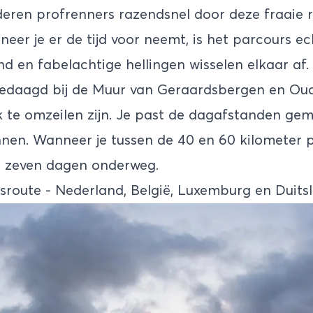
deren profrenners razendsnel door deze fraaie 
eer je er de tijd voor neemt, is het parcours e
nd en fabelachtige hellingen wisselen elkaar af.
tgedaagd bij de Muur van Geraardsbergen en O
k te omzeilen zijn. Je past de dagafstanden gem
nnen. Wanneer je tussen de 40 en 60 kilometer p
d zeven dagen onderweg.
etsroute - Nederland, België, Luxemburg en Duits