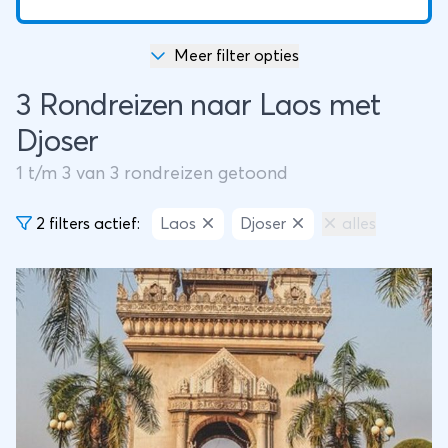
Meer filter opties
3 Rondreizen naar Laos met
Djoser
1
t/m
3
van
3
rondreizen getoond
2 filters actief:
Laos
Djoser
alles