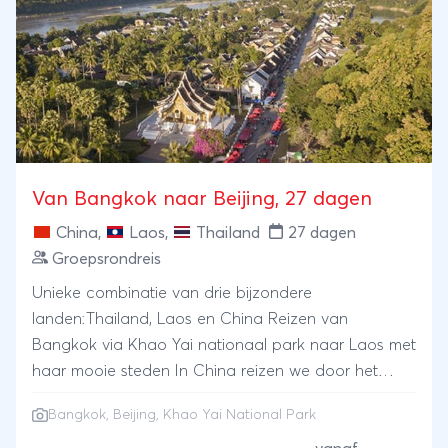
Van Bangkok naar Beijing, 27 dagen
China
,
Laos
,
Thailand
27 dagen
Groepsrondreis
Unieke combinatie van drie bijzondere
landen:Thailand, Laos en China Reizen van
Bangkok via Khao Yai nationaal park naar Laos met
haar mooie steden In China reizen we door het
weinig bezochte oosten
Bangkok
,
Beijing
,
Khao Yai National Park