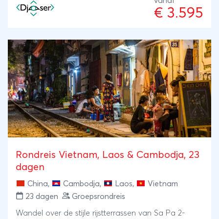
vanaf
€ 3.595
Rondreis Vietnam, Laos & Cambodja, 23
dagen
China
,
Cambodja
,
Laos
,
Vietnam
23 dagen
Groepsrondreis
Wandel over de stijle rijstterrassen van Sa Pa 2-