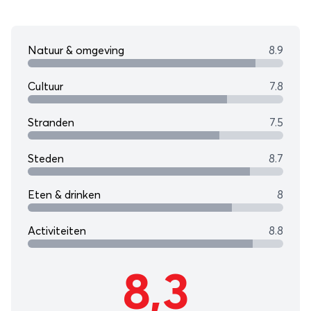
Natuur & omgeving
8.9
Cultuur
7.8
Stranden
7.5
Steden
8.7
Eten & drinken
8
Activiteiten
8.8
8,3