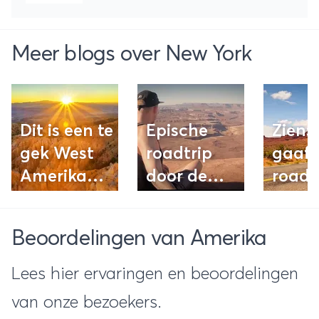
Meer blogs over New York
Dit is een te
Epische
Zien:
gek West
roadtrip
gaaf
Amerika
door de
roadt
roadtrip
USA: gave
West
filmpje
video!
filmp
Beoordelingen van Amerika
Lees hier ervaringen en beoordelingen
van onze bezoekers.