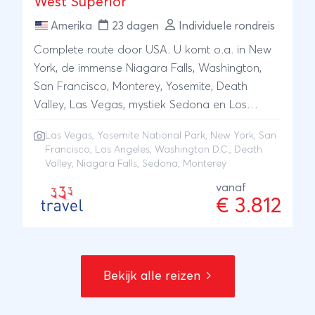
West Superior
Amerika
23 dagen
Individuele rondreis
Complete route door USA. U komt o.a. in New
York, de immense Niagara Falls, Washington,
San Francisco, Monterey, Yosemite, Death
Valley, Las Vegas, mystiek Sedona en Los
Angeles. U verblijft in superior hotels.
Las Vegas
,
Yosemite National Park
,
New York
,
San
Francisco
,
Los Angeles
,
Washington D.C.
,
Death
Valley
,
Niagara Falls
,
Sedona
, Monterey
vanaf
€ 3.812
Bekijk alle reizen