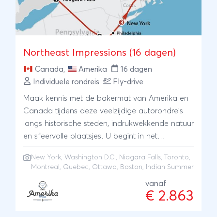
Northeast Impressions (16 dagen)
Canada
,
Amerika
16 dagen
Individuele rondreis
Fly-drive
Maak kennis met de bakermat van Amerika en
Canada tijdens deze veelzijdige autorondreis
langs historische steden, indrukwekkende natuur
en sfeervolle plaatsjes. U begint in het
historische Boston en reist vervolgens door naar
New York
,
Washington D.C.
,
Niagara Falls
,
Toronto
,
Canada, waar hoogtepunten als Québec City,
Montreal
,
Quebec
,
Ottawa
,
Boston
, Indian Summer
Montréal, Ottawa en Toronto op het
vanaf
programma staan. Terug in de Verenigde
€ 2.863
Staten bezoekt u de wereldsteden Washington
D.C. en New York, elk met een eigen karakter en