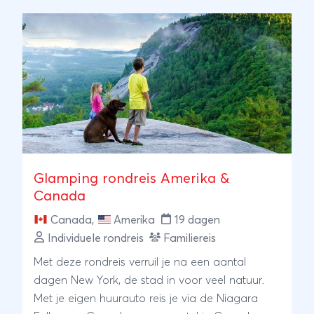
tal van bezienswaardigheden. Naast de grote
steden ontdekt u ook charmante plaatsjes in
New England, langs de Atlantische kust en in
het binnenland. Uiteraard mag een bezoek aan
de indrukwekkende Niagara Falls niet
ontbreken. Reist u in het najaar, dan geniet u
bovendien van de spectaculaire kleurenpracht
van de beroemde Indian Summer. Een complete
reis vol cultuur, historie, natuur en afwisseling.
Glamping rondreis Amerika &
Canada
Canada
,
Amerika
19 dagen
Individuele rondreis
Familiereis
Met deze rondreis verruil je na een aantal
dagen New York, de stad in voor veel natuur.
Met je eigen huurauto reis je via de Niagara