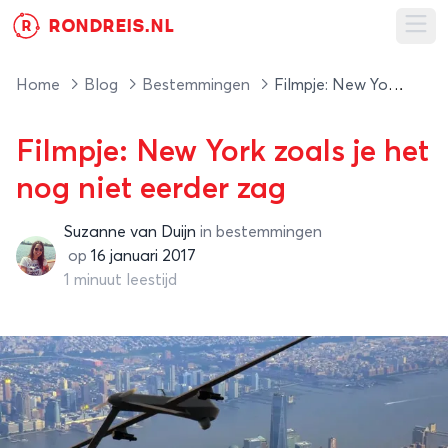
RONDREIS.NL
R
Ope
Home
Blog
Bestemmingen
Filmpje: New York zoals je het nog niet eerder zag
Filmpje: New York zoals je het
nog niet eerder zag
Suzanne van Duijn
in
bestemmingen
Suzanne van Duijn
op
16 januari 2017
1 minuut leestijd