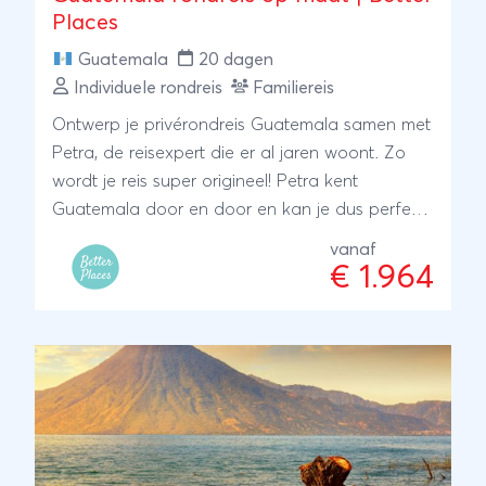
Places
Guatemala
20 dagen
Individuele rondreis
Familiereis
Ontwerp je privérondreis Guatemala samen met
Petra, de reisexpert die er al jaren woont. Zo
wordt je reis super origineel! Petra kent
Guatemala door en door en kan je dus perfect
adviseren over bijzondere plekjes en
vanaf
authentieke accommodaties. Zij laat je graag
€ 1.964
kennismaken met de lokale bevolking en heeft
ook veel ervaring in het samenstellen van
familiereizen. ANVR/SGR