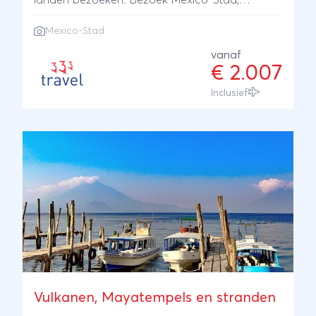
landen bezoeken. Bezoek Mexico-Stad,
verschillende iconische Maya-steden en geniet
Mexico-Stad
aan het strand. Meer info?
vanaf
€ 2.007
Inclusief
Vulkanen, Mayatempels en stranden