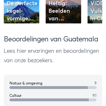
De perfecte
Heftig:
VIDE
kegel-
Beelden
Vulka
vormige
van
in Chi
vulkaan:
uitbarsting
Mount
Japanse
Beoordelingen van Guatemala
Mayon
vulkaan
Ontake
Lees hier ervaringen en beoordelingen
van onze bezoekers.
Natuur & omgeving
9
Cultuur
9.1