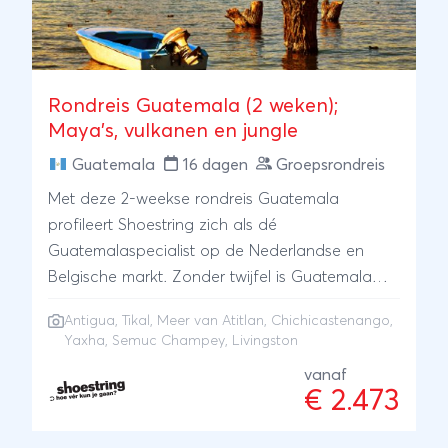
Rondreis Guatemala (2 weken);
Maya's, vulkanen en jungle
Guatemala
16 dagen
Groepsrondreis
Met deze 2-weekse rondreis Guatemala
profileert Shoestring zich als dé
Guatemalaspecialist op de Nederlandse en
Belgische markt. Zonder twijfel is Guatemala
een van de meest afwisselende en kleurrijke
Antigua
,
Tikal
,
Meer van Atitlan
, Chichicastenango,
landen van Centraal-Amerika. Ervaar dat zelf
Yaxha, Semuc Champey, Livingston
op onze complete Guatemala rondreis voor
vanaf
solo en single reizigers! Straten met kinderkopjes
€ 2.473
en gekleurde huizen in het Spaans-koloniale
Antigua, het picture perfect Meer van Atitlán, de