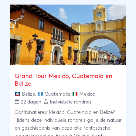
markt van Chichicastenango met zijn
traditioneel geklede indiaanse bevolking,
mysterieuze in de jungle verscholen Maya ruïnes
als Tikal en Yaxha, paradijselijk Semuc Champey
met zijn terraswatervallen en een Caribische
sfeer in Lívingston. Ontdek het allemaal op
onze rondreis Guatemala 2 weken!
Grand Tour Mexico, Guatemala en
Belize
Belize
,
Guatemala
,
Mexico
22 dagen
Individuele rondreis
Combinatiereis Mexico, Guatemala en Belize?
Tijdens deze individuele rondreis ga je de natuur
en geschiedenis van deze drie fantastische