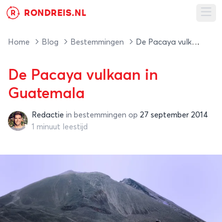
RONDREIS.NL
R
Ope
Home
Blog
Bestemmingen
De Pacaya vulkaan in Guatemala
De Pacaya vulkaan in
Guatemala
Redactie
in
bestemmingen
op
27 september 2014
Redactie
1 minuut leestijd