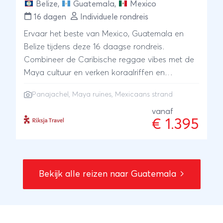
Belize
,
Guatemala
,
Mexico
16 dagen
Individuele rondreis
Ervaar het beste van Mexico, Guatemala en
Belize tijdens deze 16 daagse rondreis.
Combineer de Caribische reggae vibes met de
Maya cultuur en verken koraalriffen en
azuurblauwe meren. Reizend per boot, lijn- en
Panajachel, Maya ruïnes, Mexicaans strand
shuttlebus maak je kennis met het lokale leven.
We hebben verschillende excursies voor je
vanaf
€ 1.395
ingepland. Ontdek bijvoorbeeld eeuwenoude
Maya ruïnes en leer traditionele rituelen bij
Panajachel kennen. De reis sluit je af met een
heerlijke cocktail aan het Mexicaanse strand.
Bekijk alle reizen naar Guatemala