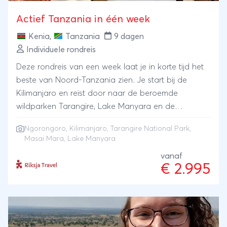
Actief Tanzania in één week
Kenia
,
Tanzania
9 dagen
Individuele rondreis
Deze rondreis van een week laat je in korte tijd het
beste van Noord-Tanzania zien. Je start bij de
Kilimanjaro en reist door naar de beroemde
wildparken Tarangire, Lake Manyara en de
Ngorongoro-krater. Tijdens safari’s ga je op zoek
Ngorongoro
,
Kilimanjaro
,
Tarangire National Park
,
naar de Big Five en zie je hoe het landschap telkens
Masai Mara
, Lake Manyara
verandert. Je maakt kennis met de cultuur van de
vanaf
Masai en overnacht in kleinschalige lodges op
€ 2.995
mooie plekken. Een gevarieerde Tanzania-ervaring,
ideaal voor een week vol hoogtepunten.