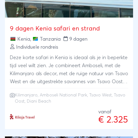
9 dagen Kenia safari en strand
Kenia
,
Tanzania
9 dagen
Individuele rondreis
Deze korte safari in Kenia is ideaal als je in beperkte
tijd veel wilt zien. Je combineert Amboseli, met de
Kilimanjaro als decor, met de ruige natuur van Tsavo
West en de uitgestrekte savannes van Tsavo Oost,
waar elke safari weer anders aanvoelt. Onderweg
Kilimanjaro
,
Amboseli National Park
, Tsavo West, Tsavo
overnacht je in sfeervolle lodges en tented camps,
Oost, Diani Beach
dicht bij de natuur en het wildlife. Na dagen vol
vanaf
safari’s reis je door naar de kust. Aan Diani Beach
€ 2.325
sluit je ontspannen af in een kleinschalig beach
resort, pal aan het strand.