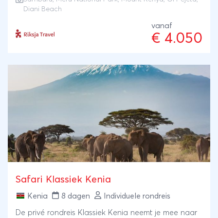
Elsa, de beroemde leeuw uit Born Free. Aan de voet
Diani Beach
van Mount Kenya wandel je door inheemse bossen
vanaf
en in Ol Pejeta sta je oog in oog met neushoorns.
€ 4.050
De reis sluit je af aan de witte stranden van Diani
Beach.
Safari Klassiek Kenia
Kenia
8 dagen
Individuele rondreis
De privé rondreis Klassiek Kenia neemt je mee naar