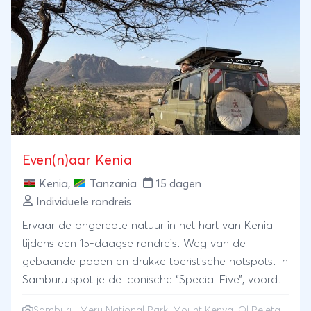
Even(n)aar Kenia
Kenia
,
Tanzania
15 dagen
Individuele rondreis
Ervaar de ongerepte natuur in het hart van Kenia
tijdens een 15-daagse rondreis. Weg van de
gebaande paden en drukke toeristische hotspots. In
Samburu spot je de iconische “Special Five”, voordat
je verder reist naar Meru National Park, het thuis van
Samburu, Meru National Park, Mount Kenya, Ol Pejeta,