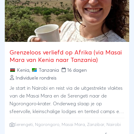
Grenzeloos verliefd op Afrika (via Masai
Mara van Kenia naar Tanzania)
Kenia
,
Tanzania
16 dagen
Individuele rondreis
Je start in Nairobi en reist via de uitgestrekte vlaktes
van de Masai Mara en de Serengeti naar de
Ngorongoro‑krater. Onderweg slaap je op
sfeervolle, kleinschalige lodges en tented camps en
beleef je safari’s, wandelingen en ontmoetingen met
Serengeti
,
Ngorongoro
,
Masai Mara
,
Zanzibar
,
Nairobi
de Masai. Na het avontuur wacht ontspanning aan