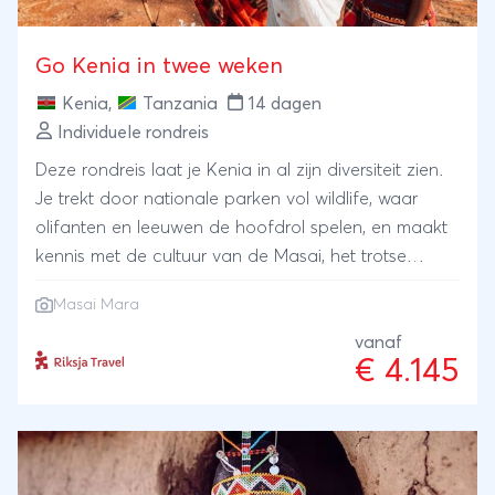
safari Minibus/4×4 Land CruiserSafari
checklistOvernachting volgens het programmaAlle
Go Kenia in twee weken
maaltijden op safari startend met lunch op de
Kenia
,
Tanzania
14 dagen
eerste dag en eindigend met lunch op de laatste
Individuele rondreis
dag.Park entreesBelastingen van de
regeringMedische lucht redding verzekering tijdens
Deze rondreis laat je Kenia in al zijn diversiteit zien.
de reis NIET INBEGREPEN:FooienDranken in de
Je trekt door nationale parken vol wildlife, waar
lodges en op de kampen op safariAlle persoonlijke
olifanten en leeuwen de hoofdrol spelen, en maakt
bezittingenExtra optionele activiteiten naast het
kennis met de cultuur van de Masai, het trotse
programmaNacht safari
herdersvolk. Onderweg verblijf je midden in de
Masai Mara
natuur, in kleinschalige lodges en tented camps,
weg van de massa. Daarna verruil je de savanne
vanaf
€ 4.145
voor witte stranden aan de Indische Oceaan.
Verwacht een reis vol afwisseling, echte
ontmoetingen en momenten die je bijblijven.