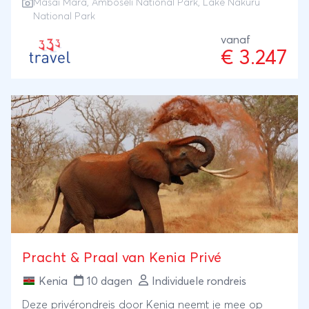
Masai Mara
,
Amboseli National Park
, Lake Nakuru
tijdens een snorkel- of duikexcursie, of zwem met
National Park
walvishaaien. Of je nu kiest voor actie of voor een
vanaf
paar relaxte dagen aan het strand, je sluit in beide
€ 3.247
gevallen je safari door zuidoostelijk Kenia in stijl af.
Pracht & Praal van Kenia Privé
Kenia
10 dagen
Individuele rondreis
Deze privérondreis door Kenia neemt je mee op