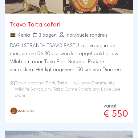
landendeskundigen, wij helpen je graag!
Tsavo Taita safari
Kenia
3 dagen
Individuele rondreis
DAG 1:STRAND- TSAVO EASTU zult vroeg in de
morgen om 06.30 uur worden opgehaald bij uw
Villah om naar Tavo East National Park te
vertrekken. Het ligt ongeveer 150 km van Diani en
we zullen het park betreden door de Bachuma
Tsavo National Park
, Taita Hills, Lumo Community
poort. De ongeveer 3 uur durende rit brengt u door
Wildlife Sanctuary, Taita Game Sanctuary, Lake Jipe,
interessante dorpen bewoond door de lokale
Diani
mijikenda-stam evenals Masai- en Taita-stammen.
vanaf
Deze rit voert u door de met palmen omzoomde
€ 550
weg en onthult uiteindelijk het Tsavo-struikgewas als
je dichter bij Tsavo East komt een tussenstop maken
en uiteindelijk het park betreden via de Bachuma