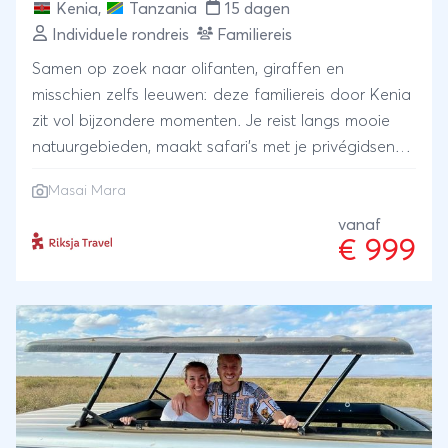
Kenia
,
Tanzania
15 dagen
persoonFooien
Individuele rondreis
Familiereis
Samen op zoek naar olifanten, giraffen en
misschien zelfs leeuwen: deze familiereis door Kenia
zit vol bijzondere momenten. Je reist langs mooie
natuurgebieden, maakt safari’s met je privégidsen
en maakt kennis met de Masai, het kleurrijke
Masai Mara
herdersvolk. Tussendoor is er genoeg tijd om te
ontspannen. Aan het einde van de reis ruil je de
vanaf
€ 999
savanne in voor het strand en geniet je van zon, zee
en palmbomen.