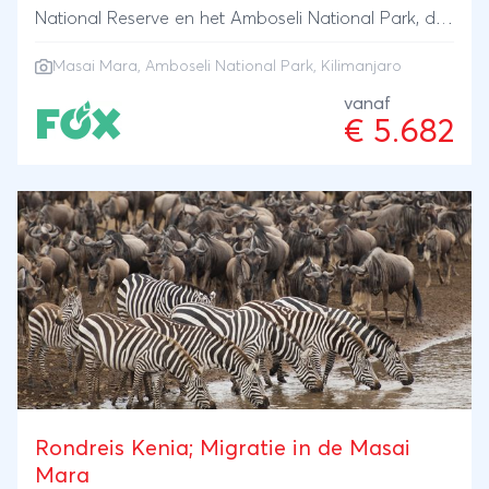
National Reserve en het Amboseli National Park, dat
uitkijkt op de Kilimanjaro in Tanzania.
Masai Mara
,
Amboseli National Park
, Kilimanjaro
vanaf
€ 5.682
Rondreis Kenia; Migratie in de Masai
Mara