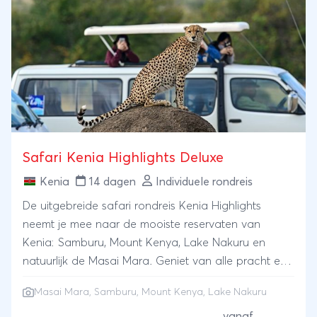
Safari Kenia Highlights Deluxe
Kenia
14 dagen
Individuele rondreis
De uitgebreide safari rondreis Kenia Highlights
neemt je mee naar de mooiste reservaten van
Kenia: Samburu, Mount Kenya, Lake Nakuru en
natuurlijk de Masai Mara. Geniet van alle pracht en
praal die Kenia te bieden heeft en verblijf hierbij in
Masai Mara
, Samburu, Mount Kenya, Lake Nakuru
eersteklasse lodges. Tenslotte sluit je de reis af met
een heerlijk ontspannen strandverblijf.
vanaf