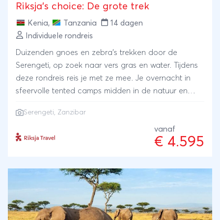
Riksja's choice: De grote trek
Kenia
,
Tanzania
14 dagen
Individuele rondreis
Duizenden gnoes en zebra’s trekken door de
Serengeti, op zoek naar vers gras en water. Tijdens
deze rondreis reis je met ze mee. Je overnacht in
sfeervolle tented camps midden in de natuur en
beleeft het ritme van de savanne van dichtbij. Na dit
Serengeti
,
Zanzibar
safari-avontuur vlieg je naar Zanzibar voor zon, zee
en relaxen aan de oostkust. Een reis vol
vanaf
€ 4.595
onvergetelijke wildlife‑momenten, natuur en
ontspanning.