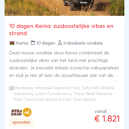
10 dagen Kenia: zuidoostelijke vibes en
strand
Kenia
10 dagen
Individuele rondreis
Deze mooie rondreis door Kenia combineert de
zuidoostelijke vibes van het land met prachtige
stranden. Je bezoekt enkele iconische natuurparken
en sluit je reis af aan de azuurblauwe zee van de
Indische Oceaan.Je begint je rondreis aan de
Mombasa
,
Amboseli National Park
, Taita Hills Wildlife
prachtige stranden ten noorden van Mombasa, de
Sanctuary, Lumo Conservancy, Tsavo West National
oudste stad van Kenia. Vandaar reis je naar de
Park, Tsavo East National Park, Diani Beach
groene heuvels en de inheemse wilde dieren van het
vanaf
Taita Hills Wildlife Sanctuary en Lumo Conservancy.
€ 1.821
Dit laatste park staat onder andere bekend om de
specialist
unieke nachtsafari’s die je er kunt maken.