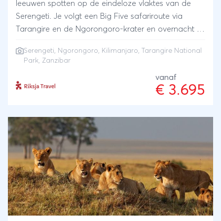
leeuwen spotten op de eindeloze vlaktes van de
Serengeti. Je volgt een Big Five safariroute via
Tarangire en de Ngorongoro-krater en overnacht in
sfeervolle lodges en tented camps midden in de
Serengeti
,
Ngorongoro
,
Kilimanjaro
,
Tarangire National
natuur. Je sluit af op Zanzibar, waar witte stranden
Park
,
Zanzibar
en azuurblauwe zee zorgen voor een ontspannen
vanaf
einde van je avontuur.
€ 3.695