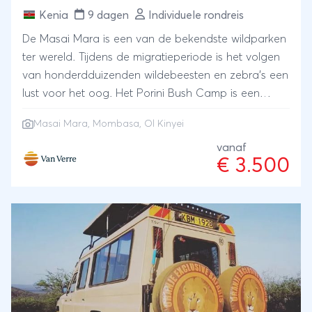
Kenia
9 dagen
Individuele rondreis
De Masai Mara is een van de bekendste wildparken
ter wereld. Tijdens de migratieperiode is het volgen
van honderdduizenden wildebeesten en zebra’s een
lust voor het oog. Het Porini Bush Camp is een
mobiel tentenkamp dat alleen tussen juli en oktober
Masai Mara
,
Mombasa
, Ol Kinyei
geopend is, tijdens de migratieperiode dus. Omdat
er zoveel is te zien en te beleven verblijf je maar
vanaf
€ 3.500
liefst 3 nachten in een mooie safaritent in de
privéconcessie Ol Kinyei. Dagelijks trek je er met een
deskundige gids op uit op zoek naar leeuwen,
cheeta’s, olifanten en om een blik op te vangen van
de jaarlijkse migratie. Laat je op een van de
ochtenden verwennen met een heus bushbreakfast.
Na zoveel moois is het zalig om een paar dagen te
relaxen aan het strand van Mombasa. Stel jouw
eigen rondreis Kenia samen met onze