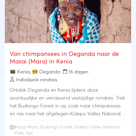
Van chimpansees in Oeganda naar de
Masai (Mara) in Kenia
Kenia
,
Oeganda
16 dagen
Individuele rondreis
Ontdek Oeganda en Kenia tijdens deze
avontuurlijke en verrassend veelzijdige rondreis. Trek
het Budongo Forest in op zoek naar chimpansees
en reis naar het afgelegen Kidepo Valley National
Park waar je tijdens een wandelsafari oog in oog
Masai Mara
, Budongo Forest, Kidepo Valley National
kunt staan met giraffen en zebra’s. Maak kennis met
Park, Sipi