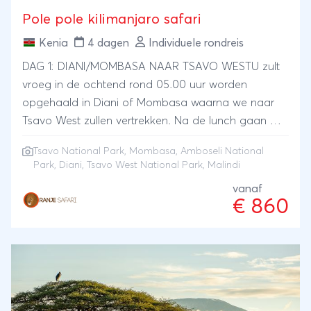
Pole pole kilimanjaro safari
Kenia
4 dagen
Individuele rondreis
DAG 1: DIANI/MOMBASA NAAR TSAVO WESTU zult
vroeg in de ochtend rond 05.00 uur worden
opgehaald in Diani of Mombasa waarna we naar
Tsavo West zullen vertrekken. Na de lunch gaan we
op middag safari vanaf 15.30 uur in Tsavo West
Tsavo National Park
,
Mombasa
,
Amboseli National
waar we de kans krijgen om olifanten, neushoorns,
Park
, Diani, Tsavo West National Park, Malindi
nijlpaarden, leeuwen, cheeta’s, luipaarden, buffels
vanaf
en verschillende plant- en vogelsoorten te spotten
€ 860
waaronder de bedreigde kwartelkoning en de bijna
bedreigde Basrakarekiet.Om 18.30 uur zullen we
terugkeren naar de accommodatie voor een
overnachting.Premium accommodaties:Severin
safari camp Tegen extra betaling Finch hattonsDAG
2: TSAVO WEST NATIONALE PARK NAAR AMBOSELI