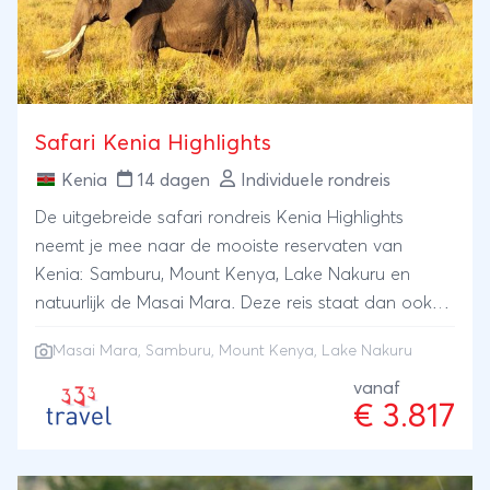
Safari Kenia Highlights
Kenia
14 dagen
Individuele rondreis
De uitgebreide safari rondreis Kenia Highlights
neemt je mee naar de mooiste reservaten van
Kenia: Samburu, Mount Kenya, Lake Nakuru en
natuurlijk de Masai Mara. Deze reis staat dan ook
garant voor een uitgebreide kennismaking met de
Masai Mara
, Samburu, Mount Kenya, Lake Nakuru
pracht en praal die Kenia te bieden heeft. Tenslotte
sluit je de reis af met een heerlijk ontspannen
vanaf
€ 3.817
strandverblijf.