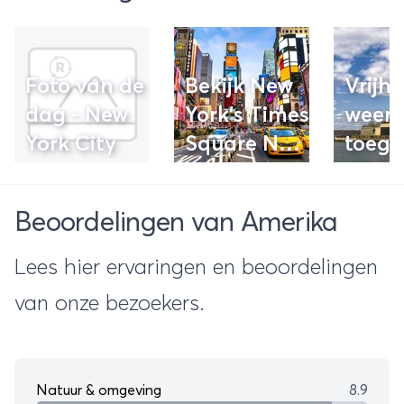
Foto van de
Bekijk New
Vrijh
dag - New
York's Times
weer
York City
Square NYE
toega
countdown
live online
Beoordelingen van Amerika
Lees hier ervaringen en beoordelingen
van onze bezoekers.
Natuur & omgeving
8.9