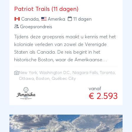
Patriot Trails (11 dagen)
Canada
,
Amerika
11 dagen
Groepsrondreis
Tijdens deze groepsreis maakt u kennis met het
koloniale verleden van zowel de Verenigde
Staten als Canada. De reis begint in het
historische Boston, waar de Amerikaanse
geschiedenis tot leven komt. Vervolgens
New York
,
Washington D.C.
,
Niagara Falls
,
Toronto
,
ontdekt u de moderne skyline van Toronto, de
Ottawa
, Boston, Québec City
Franse charme van Québec City en de
vanaf
indrukwekkende regeringsgebouwen van
€ 2.593
Ottawa en Washington D.C. Natuurlijk mag ook
een bezoek aan de spectaculaire Niagara Falls
niet ontbreken. De reis wordt afgesloten in de
wereldstad New York. Onderweg geniet u van
afwisselende landschappen, interessante