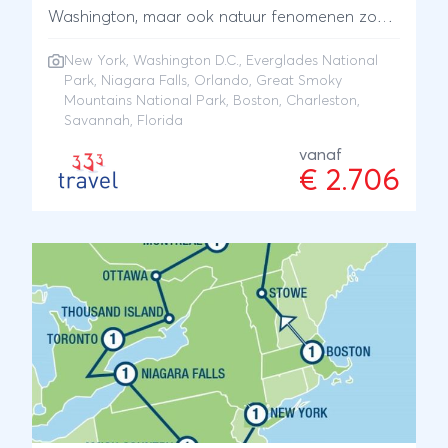
Washington, maar ook natuur fenomenen zoals,
Niagara Falls en Great Smoky Mountains.
New York
,
Washington D.C.
,
Everglades National
Tijdens deze reis maak je ook kennis met de
Park
,
Niagara Falls
,
Orlando
,
Great Smoky
zuidelijke charme van Charleston en Savannah,
Mountains National Park
, Boston, Charleston,
om daarna nog zuidelijker af te zakken naar
Savannah, Florida
Florida. Hier wacht je de themaparken
vanaf
hoofdstad Orlando, de Everglades en de
€ 2.706
schitterende witte stranden van de Sunshine
State.