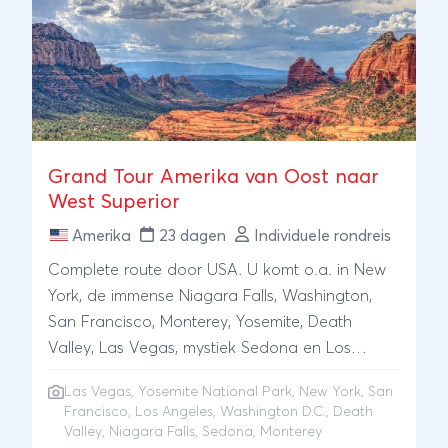
geschiedenis, rijke cultuur en enkele van de
mooiste steden van Noord-Amerika. Een
veelzijdige reis die u een uitstekend beeld geeft
van zowel Canada als de Verenigde Staten.
Grand Tour Amerika van Oost naar
West Superior
Amerika
23 dagen
Individuele rondreis
Complete route door USA. U komt o.a. in New
York, de immense Niagara Falls, Washington,
San Francisco, Monterey, Yosemite, Death
Valley, Las Vegas, mystiek Sedona en Los
Angeles. U verblijft in superior hotels.
Las Vegas
,
Yosemite National Park
,
New York
,
San
Francisco
,
Los Angeles
,
Washington D.C.
,
Death
Valley
,
Niagara Falls
,
Sedona
, Monterey