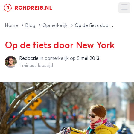
RONDREIS.NL
R
Ope
Home
Blog
Opmerkelijk
Op de fiets door New York
Op de fiets door New York
Redactie
in
opmerkelijk
op
9 mei 2013
Redactie
1 minuut leestijd