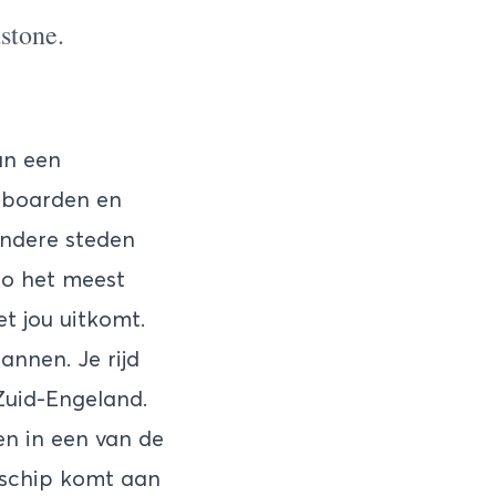
stone.
an een
, boarden en
andere steden
to het meest
et jou uitkomt.
annen. Je rijd
 Zuid-Engeland.
ten in een van de
t schip komt aan