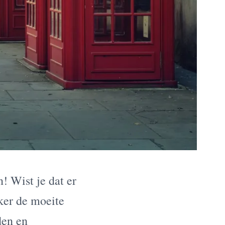
! Wist je dat er
ker de moeite
den en