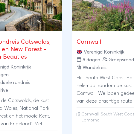
ondreis Cotswolds,
Cornwall
 en New Forest -
Verenigd Koninkrijk
h Beauties
8 dagen
Groepsrond
nigd Koninkrijk
Wandelreis
agen
Het South West Coast Pat
iduele rondreis
helemaal rondom de kust
rive
Cornwall. We lopen gedee
de Cotswolds, de kust
van deze prachtige route 
d-Wales, National Park
onze verblijfplaats. We ver
Cornwall, South West Coas
est en het mooie Kent,
in in een sfeervol
Lamorna
n van Engeland'. Met
kunstenaarshuis in het bos
 in bijzondere hotels op
dorpje Lamorna, nabij de 