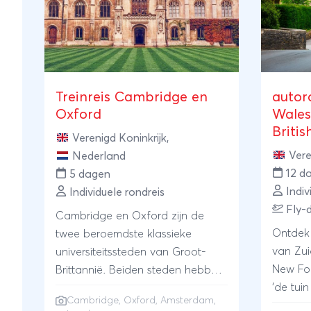
Treinreis Cambridge en
autor
Oxford
Wales
Britis
Verenigd Koninkrijk
,
Vere
Nederland
12 d
5 dagen
Indiv
Individuele rondreis
Fly-d
Cambridge en Oxford zijn de
Ontdek 
twee beroemdste klassieke
van Zui
universiteitssteden van Groot-
New For
Brittannië. Beiden steden hebben
'de tui
dan ook een prestigieuze
Cambridge, Oxford, Amsterdam,
verblijf
universiteit waar grote namen