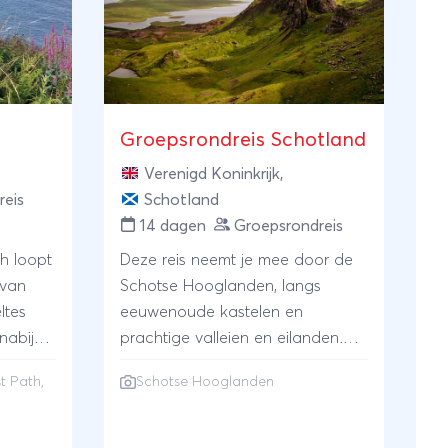
Groepsrondreis Schotland
Verenigd Koninkrijk
,
reis
Schotland
14 dagen
Groepsrondreis
h loopt
Deze reis neemt je mee door de
 van
Schotse Hooglanden, langs
ltes
eeuwenoude kastelen en
nabij
prachtige valleien en eilanden.
blijven
Ontdek de rijke fauna en
t Path,
Schotse Hooglanden
geschiedenis van Schotland
 in het
tijdens het wandelen door de
pub, de
mooie landschappen. Ontdek