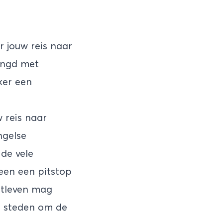
r jouw reis naar
ingd met
ker een
 reis naar
ngelse
 de vele
leen een pitstop
htleven mag
e steden om de