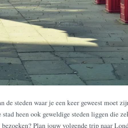
n de steden waar je een keer geweest moet zijn
 stad heen ook geweldige steden liggen die ze
e bezoeken? Plan jouw volgende trip naar Lon