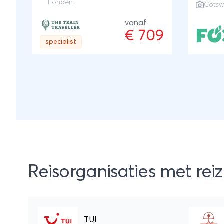
Londen
Cotsw
mooie l
hebben gestudeerd of les
hebben gegeven. Een kleine
vanaf
€ 709
greep uit deze namen: Isaac
specialist
Newton, Charles Darwin, Adam
Smith en Stephen Hawking.Beide
Britse steden zijn goed
bereikbaar vanuit Nederland
door de directe Eurostar van
Amsterdam naar Londen. Zowel
Oxford als Cambridge zijn op
hun beurt weer goed per trein te
bereizen vanuit Londen.
Reisorganisaties met rei
TUI