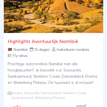
Highlights Avontuurlijk Namibië
Namibië
15 dagen
Individuele rondreis
Fly-drive
Prachtige autorondreis Namibië met alle
hoogtepunten? Je bezoekt o.a. Sossusvlei,
Swakopmund, Skeleton Coast, Damaraland, Etosha
en Waterberg Plateau. De huurauto is al inclusief.
Etosha
,
Sossusvlei
,
Damaraland
,
Skeleton Coast
,
Swakopmund
, Waterberg Plateau
vanaf