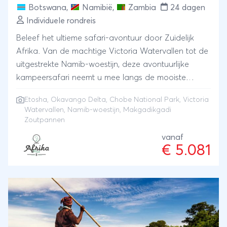
Botswana
,
Namibië
,
Zambia
24 dagen
Individuele rondreis
Beleef het ultieme safari-avontuur door Zuidelijk
Afrika. Van de machtige Victoria Watervallen tot de
uitgestrekte Namib-woestijn, deze avontuurlijke
kampeersafari neemt u mee langs de mooiste
natuurgebieden van Namibië, Botswana en Zambia.
Etosha
,
Okavango Delta
,
Chobe National Park
, Victoria
Spot de Big Five in Etosha en Chobe National Park,
Watervallen, Namib-woestijn, Makgadikgadi
trek per mokoro diep de Okavango Delta in en
Zoutpannen
ervaar de stilte van de eindeloze Makgadikgadi
vanaf
Zoutpannen. Overnacht midden in de wildernis,
€ 5.081
onder een adembenemende sterrenhemel, en geniet
van onvergetelijke safari's in enkele van de beste
wildparken van Afrika.