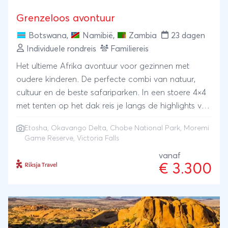
Grenzeloos avontuur
Botswana
,
Namibië
,
Zambia
23 dagen
Individuele rondreis
Familiereis
Het ultieme Afrika avontuur voor gezinnen met
oudere kinderen. De perfecte combi van natuur,
cultuur en de beste safariparken. In een stoere 4×4
met tenten op het dak reis je langs de highlights van
Namibië en Botswana en sluit je de reis op een
Etosha
,
Okavango Delta
,
Chobe National Park
,
Moremi
spectaculaire wijze af bij de Victoria Falls. Beklim de
Game Reserve
, Victoria Falls
rode zandduinen in de Namib woestijn, leer
vanaf
boogschieten en vuur maken bij de San bevolking
€ 3.300
en spot de Big 5 in Etosha, Moremi en Chobe. Maak
een riviercruise op de Okavango rivier en ga
optioneel ziplinen tussen Zambia en Zimbabwe.