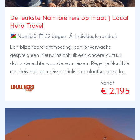
De leukste Namibië reis op maat | Local
Hero Travel
Namibië
22 dagen
Individuele rondreis
Een bijzondere ontmoeting, een onverwacht
gesprek, een nieuw inzicht uit een andere cultuur:
dat is de echte waarde van reizen. Regel je Namibië
rondreis met een reisspecialist ter plaatse, onze local
Hero's. Zij wonen er zelf en met hun ervaring en
vanaf
kennis regelen zij je reis: kleinschalig en lokaal.
€ 2.195
Bijzonder toch?