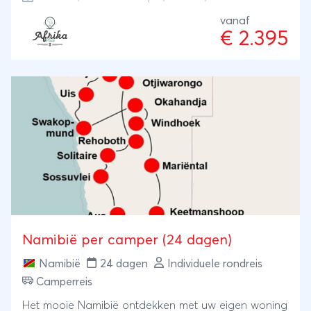
hun steeds wisselende kleuren een lustoord voor
fotografen. En de Kalahari woestijn waar de
vanaf
€ 2.395
bosjesmannen leven. Wat minder bekend, maar
zeker ook de moeite waard: de wilde paarden bij
Aus en het plaatsje Lüderitz aan de Atlantische kust.
Tijdens deze autorondreis kunt u het allemaal zelf
gaan zien en beleven!
Namibië per camper (24 dagen)
Namibië
24 dagen
Individuele rondreis
Camperreis
Het mooie Namibië ontdekken met uw eigen woning