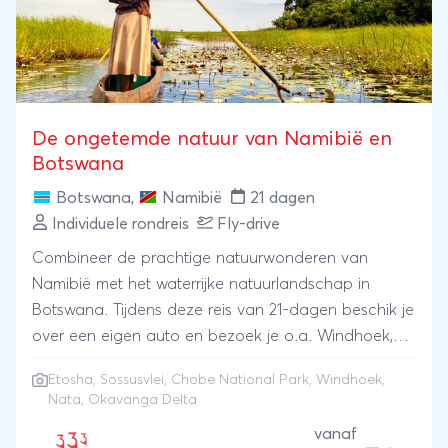
De ongetemde natuur van Namibië en
Botswana
Botswana
,
Namibië
21 dagen
Individuele rondreis
Fly-drive
Combineer de prachtige natuurwonderen van
Namibië met het waterrijke natuurlandschap in
Botswana. Tijdens deze reis van 21-dagen beschik je
over een eigen auto en bezoek je o.a. Windhoek,
Sossusvlei, Etosha, Chobe, Nata en Okavanga
Etosha
,
Sossusvlei
,
Chobe National Park
, Windhoek,
Delta.
Nata, Okavanga Delta
vanaf