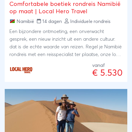
Comfortabele boetiek rondreis Namibië
op maat | Local Hero Travel
Namibië
14 dagen
Individuele rondreis
Een bijzondere ontmoeting, een onverwacht
gesprek, een nieuw inzicht uit een andere cultuur:
dat is de echte waarde van reizen. Regel je Namibië
rondreis met een reisspecialist ter plaatse, onze local
Hero's. Zij wonen er zelf en met hun ervaring en
vanaf
kennis regelen zij je reis: kleinschalig en lokaal.
€ 5.530
Bijzonder toch?