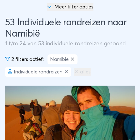
Meer filter opties
53 Individuele rondreizen naar
Namibië
1
t/m
24
van
53
individuele rondreizen getoond
2 filters actief:
Namibië
Individuele rondreizen
alles