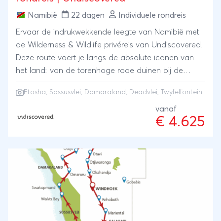
Namibië
22 dagen
Individuele rondreis
Ervaar de indrukwekkende leegte van Namibië met
de Wilderness & Wildlife privéreis van Undiscovered.
Deze route voert je langs de absolute iconen van
het land: van de torenhoge rode duinen bij de
Sossusvlei en Deadvlei tot de ruige rotstekeningen
Etosha
,
Sossusvlei
,
Damaraland
, Deadvlei, Twyfelfontein
van Twyfelfontein. Ga op zoek naar de 'Big Five' in
het uitgestrekte Etosha National Park en ontdek de
vanaf
€ 4.625
unieke flora en fauna van de Damaraland wildernis.
Geniet van spectaculaire zonsondergangen, verblijf
in kleinschalige lodges en ervaar de vrijheid van een
self-drive of privéreis door deze surrealistische
landschappen.