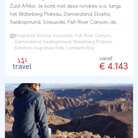
Zuid-Afrika. Je komt met deze rondreis o.a. langs
het Waterberg Plateau, Damaraland, Etosha,
Swakopmund, Sossusvlei, Fish River Canyon, de
Kalahari, Augrabies Falls, Lamberts Bay en
Kaapstad
,
Etosha
,
Sossusvlei
,
Fish River Canyon
,
Kaapstad.
Damaraland
,
Swakopmund
, Waterberg Plateau,
Kalahari, Augrabies Falls, Lamberts Bay
vanaf
€ 4.143