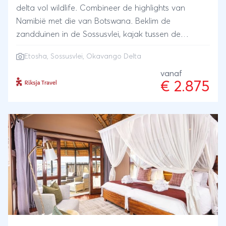
delta vol wildlife. Combineer de highlights van
Namibië met die van Botswana. Beklim de
zandduinen in de Sossusvlei, kajak tussen de
zeehonden op de Atlantische Oceaan, spot wildlife
Etosha
,
Sossusvlei
,
Okavango Delta
in Etosha en doe optioneel een riviercruise over
de Okavango delta tijdens zonsondergang.
vanaf
€ 2.875