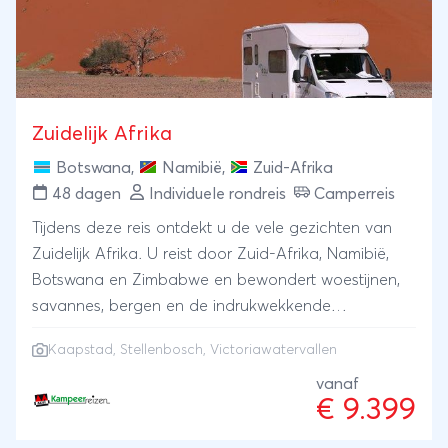
Zuidelijk Afrika
Botswana
,
Namibië
,
Zuid-Afrika
48 dagen
Individuele rondreis
Camperreis
Tijdens deze reis ontdekt u de vele gezichten van
Zuidelijk Afrika. U reist door Zuid-Afrika, Namibië,
Botswana en Zimbabwe en bewondert woestijnen,
savannes, bergen en de indrukwekkende
Victoriawatervallen. Onderweg ontmoet u de
Kaapstad
,
Stellenbosch
, Victoriawatervallen
Afrikaanse wildernis: olifanten, giraffen, leeuwen en
talloze vogelsoorten. De reis eindigt in Kaapstad en
vanaf
€ 9.399
Stellenbosch, waar u geniet van de bruisende stad
en een wijnproeverij in de beroemde wijnstreek. Een