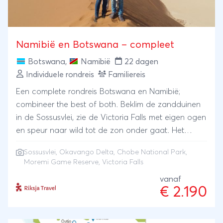
Namibië en Botswana – compleet
Botswana
,
Namibië
22 dagen
Individuele rondreis
Familiereis
Een complete rondreis Botswana en Namibië;
combineer the best of both. Beklim de zandduinen
in de Sossusvlei, zie de Victoria Falls met eigen ogen
en speur naar wild tot de zon onder gaat. Het
uitgestrekte landschap van Namibië met de oudste
Sossusvlei
,
Okavango Delta
,
Chobe National Park
,
woestijn van onze planeet en de wereldberoemde
Moremi Game Reserve
, Victoria Falls
natuurparken van Botswana (zoals Chobe, Moremi
vanaf
en de Okavango-delta) zijn dé highlights van deze
€ 2.190
complete rondreis.