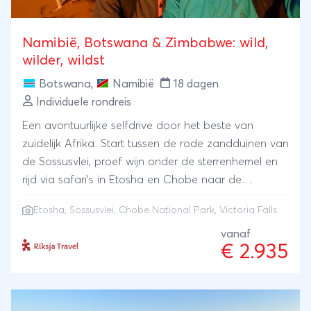
Namibië, Botswana & Zimbabwe: wild,
wilder, wildst
Botswana
,
Namibië
18 dagen
Individuele rondreis
Een avontuurlijke selfdrive door het beste van
zuidelijk Afrika. Start tussen de rode zandduinen van
de Sossusvlei, proef wijn onder de sterrenhemel en
rijd via safari’s in Etosha en Chobe naar de
bulderende Victoriawatervallen, de ideale plek om je
Etosha
,
Sossusvlei
,
Chobe National Park
, Victoria Falls
4×4-avontuur relaxed af te sluiten. Onderweg
wandel je door een traditioneel dorp en slaap je in
vanaf
€ 2.935
sfeervolle lodges en safaritenten. Dit is de ultieme
roadtrip door Namibië, Botswana en Zimbabwe.