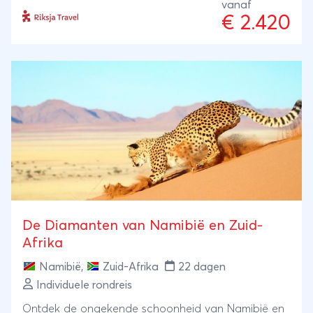
neushoorns en leeuwen tijdens een safari in het
vanaf
€ 2.420
Etosha park. Maak kennis met de San bevolking en
reis rond in een hoge SUV huurauto om het beste
wild te spotten. Je verblijft in familievriendelijke
lodges en sfeervolle guesthouses.
De Diamanten van Namibië en Zuid-
Afrika
Namibië
,
Zuid-Afrika
22 dagen
Individuele rondreis
Ontdek de ongekende schoonheid van Namibië en