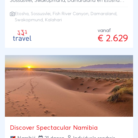
Sossusvlei, Swakopmund, Damaraland en Etosha
National Park. Kamperen gecombineerd met enkele
Etosha
,
Sossusvlei
,
Fish River Canyon
,
Damaraland
,
lodge-overnachtingen.
Swakopmund
, Kalahari
vanaf
€ 2.629
Discover Spectacular Namibia