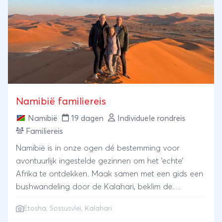
Namibië familiereis
Namibië
19 dagen
Individuele rondreis
Familiereis
Namibië is in onze ogen dé bestemming voor
avontuurlijk ingestelde gezinnen om het ‘echte’
Afrika te ontdekken. Maak samen met een gids een
bushwandeling door de Kalahari, beklim de
gigantische zandduinen in de Sossusvlei, ga
Etosha
,
Sossusvlei
, Kalahari
kajakken tussen de zeeleeuwen en spot olifanten,