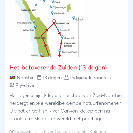
Het betoverende Zuiden (13 dagen)
Namibië
13 dagen
Individuele rondreis
Fly-drive
Het ogenschijnlijk lege landschap van Zuid-Namibië
herbergt enkele wereldberoemde natuurfenomenen.
U vindt er de Fish River Canyon, de op een na
grootste rotskloof ter wereld met prachtige
vergezichten. De zandduinen van Sossusvlei, met
Sossusvlei
,
Fish River Canyon
,
Lüderitz
, Kalahari