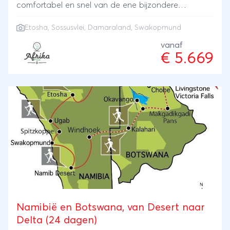
comfortabel en snel van de ene bijzondere
bestemming naar de andere. U begint in het
Etosha
,
Sossusvlei
,
Damaraland
,
Swakopmund
beroemde Etosha National Park, waar u op zoek
gaat naar olifanten, leeuwen en ander wild tijdens
vanaf
€ 5.669
indrukwekkende safari's. Vervolgens bezoekt u het
ruige Damaraland met zijn eeuwenoude
rotstekeningen en vliegt u door naar het sfeervolle
kustplaatsje Swakopmund, waar u kunt genieten van
de frisse zeelucht en ontspannen sfeer. De reis
wordt afgesloten in de spectaculaire Sossusvlei,
waar u tijdens zonsopkomst de beroemde rode
zandduinen op hun mooist beleeft. Een unieke en
comfortabele manier om de hoogtepunten van
Namibië te ontdekken.
Namibië en Botswana, van Desert naar
Delta (24 dagen)