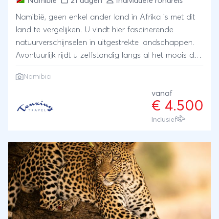
Namibië
21 dagen
Individuele rondreis
Namibië, geen enkel ander land in Afrika is met dit
land te vergelijken. U vindt hier fascinerende
natuurverschijnselen in uitgestrekte landschappen.
Avontuurlijk rijdt u zelfstandig langs al het moois dat
Namibië te bieden heeft. Eindeloze onverharde
Namibia
wegen, weinig andere auto’s, de zon die bijna altijd
schijnt en het landschap dat op magische wijze
vanaf
€ 4.500
continu drastisch verandert. Dat is Namibië! U
doorkruist het land van zuid naar noord, een reis vol
Inclusief
contrasten. En indien u andere wensen heeft met
betrekking tot de door ons samengestelde route
passen wij dit graag samen met u aan!