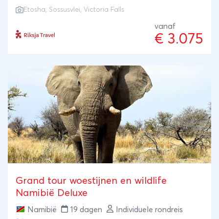
land echt leert kennen. Zie de zon ondergaan in de
Etosha
,
Sossusvlei
, Victoria Falls
Sossusvlei, spot wild in Etosha en voel het
opstuivende water van de majestueuze Victoria
vanaf
€ 3.075
Falls.
Grand tour woestijnen en wildlife
Namibië Deluxe
Namibië
19 dagen
Individuele rondreis