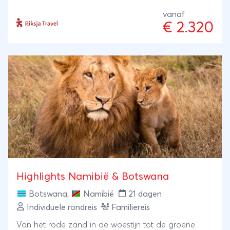
tussen de zeeleeuwen in Swakopmund en ga op
vanaf
zoek naar wildlife in Etosha National Park. Van
€ 2.320
Kaapse kusten naar niemandsland in Namibië geeft
een compleet beeld van de streek waar
landschappen centraal staan.
Highlights Namibië & Botswana
Botswana
,
Namibië
21 dagen
Individuele rondreis
Familiereis
Van het rode zand in de woestijn tot de groene