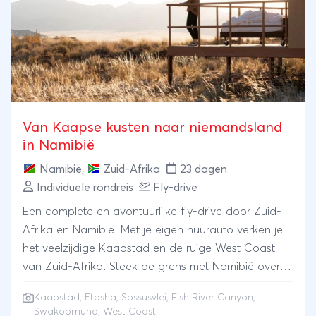
Van Kaapse kusten naar niemandsland
in Namibië
Namibië
,
Zuid-Afrika
23 dagen
Individuele rondreis
Fly-drive
Een complete en avontuurlijke fly-drive door Zuid-
Afrika en Namibië. Met je eigen huurauto verken je
het veelzijdige Kaapstad en de ruige West Coast
van Zuid-Afrika. Steek de grens met Namibië over
en ontdek de Fish River Canyon in het zuiden en de
Kaapstad
,
Etosha
,
Sossusvlei
,
Fish River Canyon
,
zandduinen van de Sossusvlei in het westen. Peddel
Swakopmund
, West Coast