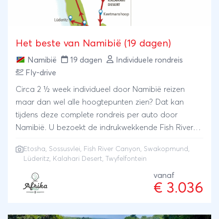
Het beste van Namibië (19 dagen)
Namibië
19 dagen
Individuele rondreis
Fly-drive
Circa 2 ½ week individueel door Namibië reizen
maar dan wel alle hoogtepunten zien? Dat kan
tijdens deze complete rondreis per auto door
Namibië. U bezoekt de indrukwekkende Fish River
Canyon, de zandduinen bij Sossusvlei en maakt
Etosha
,
Sossusvlei
,
Fish River Canyon
,
Swakopmund
,
safari's in het Etosha National Park. Onderweg
Lüderitz
, Kalahari Desert, Twyfelfontein
bezoekt u ook nog de kustplaatsjes Lüderitz en
vanaf
Swakopmund, alsmede Kalahari woestijn &
€ 3.036
Twyfelfontein. Na terugkomst kunt u beamen dat
Namibië een onvergetelijke bestemming is.