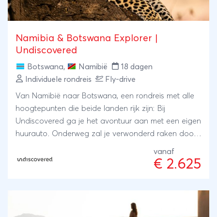
Namibia & Botswana Explorer |
Undiscovered
Botswana
,
Namibië
18 dagen
Individuele rondreis
Fly-drive
Van Namibië naar Botswana, een rondreis met alle
hoogtepunten die beide landen rijk zijn: Bij
Undiscovered ga je het avontuur aan met een eigen
huurauto. Onderweg zal je verwonderd raken door
al het moois wat de landen te bieden hebben, met
vanaf
een diversiteit aan landschappen. Met Undiscovered
€ 2.625
ga je onbezorgd op reis.