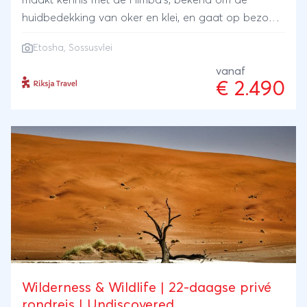
maakt kennis met de Himba’s, bekend om de
huidbedekking van oker en klei, en gaat op bezoek
bij de Owambo-stam, waar je meehelpt met de
Etosha
,
Sossusvlei
dagelijkse activiteiten. Natuurlijk beklim je ook de
zandduinen van de Sossusvlei en ga je wild spotten
vanaf
€ 2.490
in Etosha. Je slaapt in knusse B&B’s en
woestijnlodges.
Wilderness & Wildlife | 22-daagse privé
rondreis | Undiscovered