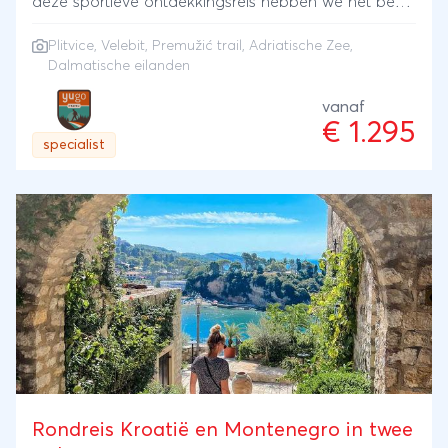
deze sportieve ontdekkingsreis hebben we het beste
dat Kroatië te bieden heeft op het gebied van
Plitvice, Velebit, Premužić trail, Adriatische Zee,
buitensport verenigd. Het resultaat mag er zijn; elke
Dalmatische eilanden
dag is een sportief hoogtepunt op zichzelf. Een
natuurlijk hebben we rekening gehouden met de
vanaf
€ 1.295
zomerse warmte; bijna alle activiteiten vinden op of
specialist
in het water plaats. De opzet van deze reis is zeer
gezinsvriendelijk en geschikt voor sportieve koppels
en gezinnen met kinderen vanaf 9 jaar.We nemen je
mee naar twee nationale parken; de watervallen
van Plitvice en de bergen van Velebit. Je gaat
kajakken over de mooiste rivier van het land,
wandelen langs spectaculaire kliffen en
indrukwekkende watervallen, e-MTB'en over de
Premuzic trail en snorkelen in de Adriatisch zee. Als
klap op de vuurpijl staan er nog een canyoning en
een zipline op het programma.Deze goed gevulde
Rondreis Kroatië en Montenegro in twee
actieve week laat zich perfect opvolgen met een