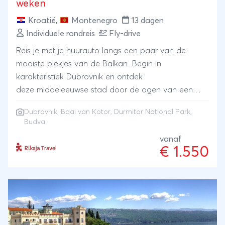
weken
paar dagen luieren op het strand op een van de
Kroatië
,
Montenegro
13 dagen
Dalmatisch eilanden.
Individuele rondreis
Fly-drive
Reis je met je huurauto langs een paar van de
mooiste plekjes van de Balkan. Begin in
karakteristiek Dubrovnik en ontdek
deze middeleeuwse stad door de ogen van een
local. Verken de baai van Kotor en Durmitor
Dubrovnik
, Baai van Kotor, Durmitor National Park,
national park, een ruig, bergachtig landschap vol
Budva
mysterieuze bossen en diepe canyons. Hike door
vanaf
het laatste overgebleven regenwoud van Europa
€ 1.550
om vervolgens te relaxen in Budva aan een
azuurblauwe zee.