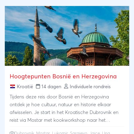
Hoogtepunten Bosnië en Herzegovina
Kroatië
14 dagen
Individuele rondreis
Tijdens deze reis door Bosnië en Herzegovina
ontdek je hoe cultuur, natuur en historie elkaar
afwisselen. Je start in het Kroatische Dubrovnik en
reist via Mostar met kookworkshop naar het
bergdorp Lukomir en de levendige hoofdstad
Dubrovnik
, Mostar, Lukomir, Sarajevo, Jajce, Una