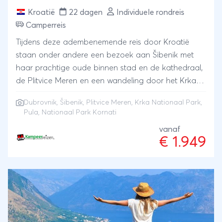
Kroatië
22 dagen
Individuele rondreis
Camperreis
Tijdens deze adembenemende reis door Kroatië
staan onder andere een bezoek aan Šibenik met
haar prachtige oude binnen stad en de kathedraal,
de Plitvice Meren en een wandeling door het Krka
Nationaal Park op de planning. Ook een
Dubrovnik
, Šibenik, Plitvice Meren, Krka Nationaal Park,
busexcursie naar Pula, een boottocht naar
Pula, Nationaal Park Kornati
Nationaal Park Kornati en een tour door Dubrovnik
vanaf
ontbreken niet. Kortom, u kijkt uw ogen uit in de
€ 1.949
bijzondere natuur en de levendige steden. Kroatië
zal uw hart veroveren. Dobrodošl, oftewel welkom!