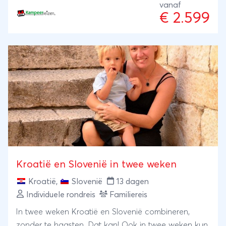
is veel meer. Het is de bakermat van onze
vanaf
€ 2.599
beschaving. Griekenland is de Olympische Spelen
en Delphi en daarmee werd de basis gelegd voor
ons denken, ons doen, onze beschaving en … onze
vakanties. We reizen over land. Dat betekent dat we
en route de mooie natuur- en cultuurschatten van
Kroatië, Servië, Macedonië en Albanië meenemen:
op-en-top vakantieplezier!
Kroatië en Slovenië in twee weken
Kroatië
,
Slovenië
13 dagen
Individuele rondreis
Familiereis
In twee weken Kroatië en Slovenië combineren,
zonder te haasten. Dat kan! Ook in twee weken kun