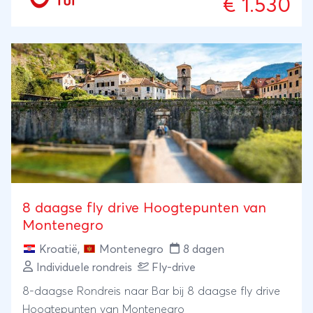
€ 1.530
8 daagse fly drive Hoogtepunten van
Montenegro
Kroatië
,
Montenegro
8 dagen
Individuele rondreis
Fly-drive
8-daagse Rondreis naar Bar bij 8 daagse fly drive
Hoogtepunten van Montenegro