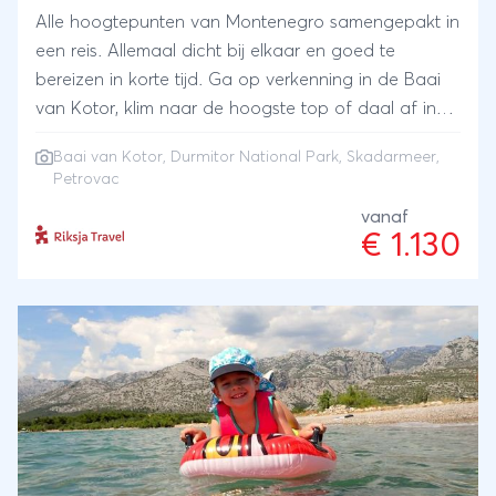
Alle hoogtepunten van Montenegro samengepakt in
een reis. Allemaal dicht bij elkaar en goed te
bereizen in korte tijd. Ga op verkenning in de Baai
van Kotor, klim naar de hoogste top of daal af in
de diepste canyon in Durmitor National Park, vaar
Baai van Kotor, Durmitor National Park, Skadarmeer,
tussen de waterlelies op het Skadarmeer en
Petrovac
uiteindelijk ijsjes eten aan de mooiste stranden bij
vanaf
Petrovac.
€ 1.130