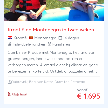
Kroatië en Montenegro in twee weken
Kroatië
,
Montenegro
14 dagen
Individuele rondreis
Familiereis
Combineer Kroatië met Montenegro, het land van
groene bergen, indrukwekkende baaien en
verborgen meren. Allemaal dicht bij elkaar en goed
te bereizen in korte tijd. Ontdek al puzzelend het
middeleeuwse Dubrovnik en ga daarna raften in de
Dubrovnik
, Baai van Kotor, Durmitor, Petrovac
hoogste canyon van Europa, met een speedboat
over de Baai van Kotor, klimmen naar een top in
vanaf
€ 1.695
bergachtig Durmitor en rust uit aan de mooiste
stranden bij Petrovac.