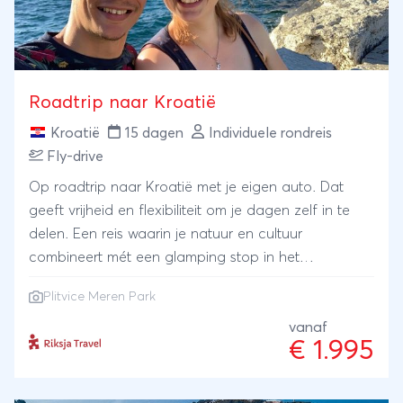
Roadtrip naar Kroatië
Kroatië
15 dagen
Individuele rondreis
Fly-drive
Op roadtrip naar Kroatië met je eigen auto. Dat
geeft vrijheid en flexibiliteit om je dagen zelf in te
delen. Een reis waarin je natuur en cultuur
combineert mét een glamping stop in het
verrassende Slovenië. Proef de lekkerste wijnen van
Plitvice Meren Park
Kroatië, wandel door het Plitvice Meren Park, eet bij
een lokale familie thuis, dwaal door charmante
vanaf
€ 1.995
vestingstadjes en proef het eilandgevoel.