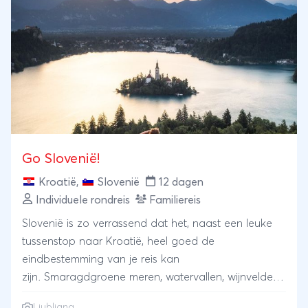
Go Slovenië!
Kroatië
,
Slovenië
12 dagen
Individuele rondreis
Familiereis
Slovenië is zo verrassend dat het, naast een leuke
tussenstop naar Kroatië, heel goed de
eindbestemming van je reis kan
zijn. Smaragdgroene meren, watervallen, wijnvelden
en het sfeervolle Ljubljana, je vind het er allemaal
Ljubljana