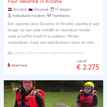
Puur vakantie in Kroatië
Kroatië
,
Slovenië
17 dagen
Individuele rondreis
Familiereis
Een autoreis door Slovenië en Kroatië, waarbij je wat
langer op een plek verblijft en daardoor minder
vaak je koffer hoeft in te pakken. Minder
verplaatsen, maar wel veel (kunnen) doen en zien.
Reis via het sfeervolle Ljubljana in Slovenië naar de
Ljubljana, Plitvice watervallen, Kroatische kust
helderblauwe Plitvice watervallen en ontdek
vervolgens een aantal mooie plekken aan de kust
vanaf
€ 2.275
van Kroatië. Veel activiteiten zoals een outdoor
escape room, een avontuurlijke kajaktocht en een
fietsexcursie zijn inclusief.