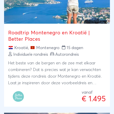
Roadtrip Montenegro en Kroatië |
Better Places
Kroatië
,
Montenegro
15 dagen
Individuele rondreis
Autorondreis
Het beste van de bergen en de zee met elkaar
combineren? Dat is precies wat je kan verwachten
tijdens deze rondreis door Montenegro en Kroatië.
Laat je inspireren door deze voorbeeldreis en
ontwerp je ideale rondreis samen met specialist
vanaf
Ruud die in Montenegro de echt bijzondere plekken,
€ 1.495
excursies en kleinschalige accommodaties weet te
vinden. ANVR/SGR.