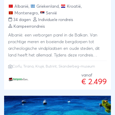
Albanië
,
Griekenland
,
Kroatië
,
Montenegro
,
Servië
34 dagen
Individuele rondreis
Kampeerrondreis
Albanië: een verborgen parel in de Balkan. Van
prachtige meren en boeiende bergdorpen tot
archeologische vindplaatsen en oude steden, dit
land heeft het allemaal. Tijdens deze rondreis
bewonderen we de mooiste delen van Albanië.
Corfu
, Tirana, Krujë, Butrint, Skanderbeg-museum
Ontdek de hoogtepunten van hoofdstad Tirana, ga
mee terug in de tijd in het middeleeuwse Krujë en
vanaf
€ 2.499
leer het Albanië van de Oude Grieken kennen in
Butrint. Natuurlijk mag een bezoek aan het
Skanderbeg-museum niet ontbreken. Nadat we
Albanië achter ons hebben gelaten, verblijven we 5
dagen op het Griekse vakantie-eiland Corfu. Wat