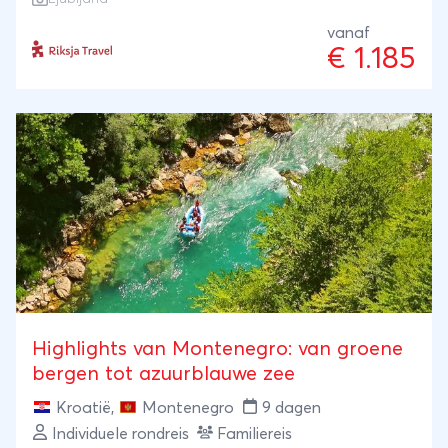
op korte reisafstand van elkaar. Weinig reizen en
veel beleven dus. Slaap in een tiny house, zoef
vanaf
€ 1.185
langs een zipline door de natuur, doe een outdoor
escape room door de binnenstad van Ljubljana en
geniet van een wijnproeverij.
Highlights van Montenegro: van groene
bergen tot azuurblauwe zee
Kroatië
,
Montenegro
9 dagen
Individuele rondreis
Familiereis