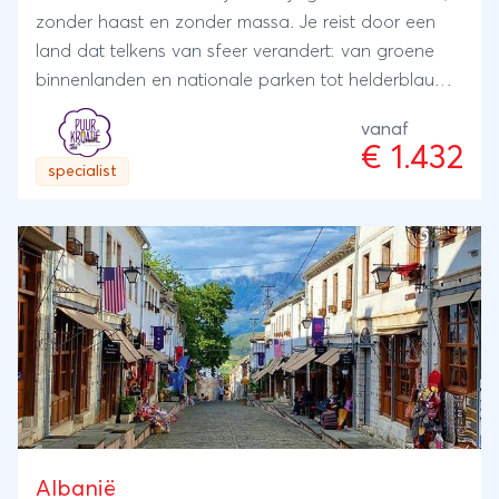
zonder haast en zonder massa. Je reist door een
land dat telkens van sfeer verandert: van groene
binnenlanden en nationale parken tot helderblauwe
kustlijnen en sfeervolle steden. Niet om alles te zien,
vanaf
maar om het echt te beleven. Onderweg is er ruimte
€ 1.432
voor spontane stops, een extra wandeling, een
specialist
lokaal restaurant of gewoon even niets doen. Wat
deze reis bijzonder maakt, is de afwisseling.
Albanië