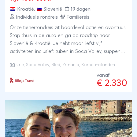
Kroatië
,
Slovenië
19 dagen
Individuele rondreis
Familiereis
Onze tienerrondreis zit boordevol actie en avontuur.
Stap thuis in de auto en ga op roadtrip naar
Slovenië & Kroatië. Je hebt maar liefst vijf
activiteiten inclusief: tuben in Soca Valley, suppen
op het meer van Bled, op boot en kajaktocht over
Istrië
, Soca Valley, Bled, Zrmanja, Kornati-eilanden
de Zrmanja rivier, een dagzeiltocht naar de Kornati
eilanden én fietsen langs de kust van Istrië. Bij je
vanaf
€ 2.330
sfeervolle slaapplekken kom je bij van alle
indrukken: een glamping, agriturismo of B&B met
regelmatig een zwembad.