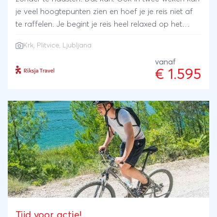
je veel hoogtepunten zien en hoef je je reis niet af
te raffelen. Je begint je reis heel relaxed op het
eiland Krk. Combineer dit eilandverblijf met de
Krk, Plitvice, Ljubljana
sfeervol middeleeuws stadje aan zee en de bijna 90
watervallen van Plitvice in de binnenlanden van
vanaf
€ 1.595
Kroatië. Je eindigt je reis in de gezellige hoofdstad
van Slovenië, Ljubljana.
Tijd voor actie!