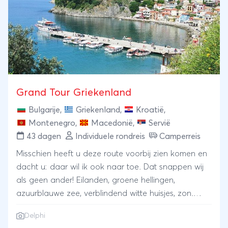
Grand Tour Griekenland
Bulgarije
,
Griekenland
,
Kroatië
,
Montenegro
,
Macedonië
,
Servië
43 dagen
Individuele rondreis
Camperreis
Misschien heeft u deze route voorbij zien komen en
dacht u: daar wil ik ook naar toe. Dat snappen wij
als geen ander! Eilanden, groene hellingen,
azuurblauwe zee, verblindend witte huisjes, zon.
Ach, waarom zoveel woorden gebruiken als één
Delphi
woord voldoende is: Griekenland. Maar Griekenland