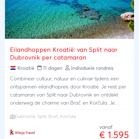
houdt u nog tegen?
Eilandhoppen Kroatië: van Split naar
Dubrovnik per catamaran
Kroatië
11 dagen
Individuele rondreis
Combineer cultuur, natuur en culinair tijdens een
ontspannen eilandhopreis door Kroatië. Je reist per
catamaran van Split naar Dubrovnik en ontdekt
onderweg de charme van Brač en Korčula. Je
verkent eeuwenoude stadjes, proeft lokale wijnen,
Dubrovnik
,
Split
, Brač, Korčula
wandelt naar uitzichten over azuurblauwe baaien
en geniet van de mediterrane keuken. Een zomerse
vanaf
€ 1.595
reis vol variatie en ontspanning, met ruimte voor