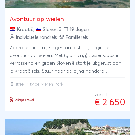
Avontuur op wielen
Kroatië
,
Slovenië
19 dagen
Individuele rondreis
Familiereis
Zodra je thuis in je eigen auto stapt, begint je
avontuur op wielen. Met (glamping) tussenstops in
verrassend en groen Slovenië start je uitgerust aan
je Kroatië reis. Stuur naar de bijna honderd
watervallen van Plitvice Meren Park en langs de
Istrië
, Plitvice Meren Park
azuurblauwe zee van Kroatië. Deze rondreis is een
mix van cultuur en natuur: wijngaarden en
vanaf
€ 2.650
meren, kastelen en paleizen, koken bij een lokale
familie thuis en genieten van het eilandleven.