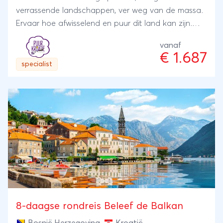
verrassende landschappen, ver weg van de massa.
Ervaar hoe afwisselend en puur dit land kan zijn.
Precies die plekken die je niet snel zelf vindt. Wel
vanaf
waar je achteraf het langst over napraat.
€ 1.687
specialist
8-daagse rondreis Beleef de Balkan
Bosnië Herzegovina
,
Kroatië
,