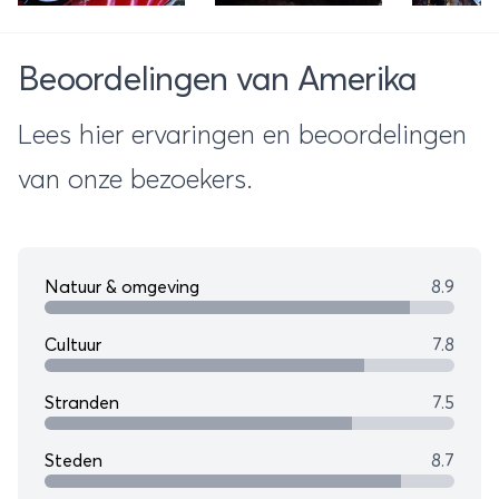
gesloten
Nationale
Beoordelingen van Amerika
Parken
Lees hier ervaringen en beoordelingen
van onze bezoekers.
Natuur & omgeving
8.9
Cultuur
7.8
Stranden
7.5
Steden
8.7