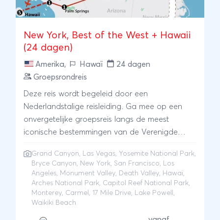
New York, Best of the West + Hawaii
(24 dagen)
Amerika
,
Hawaï
24 dagen
Groepsrondreis
Deze reis wordt begeleid door een
Nederlandstalige reisleiding. Ga mee op een
onvergetelijke groepsreis langs de meest
iconische bestemmingen van de Verenigde
Staten. Begin in het bruisende New York, vlieg
Grand Canyon
,
Las Vegas
,
Yosemite National Park
,
naar San Francisco en verken Monterey en
Bryce Canyon
,
New York
,
San Francisco
,
Los
Carmel via de prachtige 17 Mile Drive. Ontdek
Angeles
,
Monument Valley
,
Death Valley
,
Hawaï
,
de adembenemende natuur van Yosemite,
Arches National Park
,
Capitol Reef National Park
,
Monterey, Carmel, 17 Mile Drive, Lake Powell,
Death Valley, en de spectaculaire nationale
Waikiki Beach
parken zoals Bryce, Capitol Reef, en Arches.
vanaf