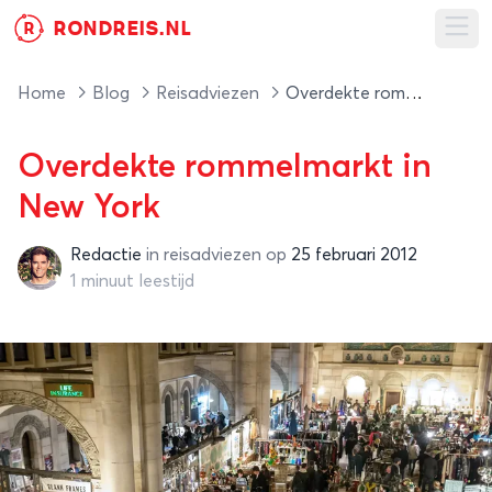
RONDREIS.NL
R
Ope
Home
Blog
Reisadviezen
Overdekte rommelmarkt in New York
Overdekte rommelmarkt in
New York
Redactie
in
reisadviezen
op
25 februari 2012
Redactie
1 minuut leestijd