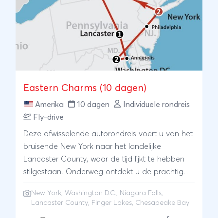
17-mile Drive en naar bruisende wereldsteden
als San Francisco, de unieke gokstad Las
Vegas en Los Angeles. De veelzijdige Nationale
Parken, zoals Yosemite NP, Bryce Canyon en
één van de zeven natuurwonderen de Grand
Canyon worden vanzelfsprekend niet
overgeslagen! Bent u klaar voor een
Eastern Charms (10 dagen)
onvergetelijke reiservaring in het land van de
onbegrensde mogelijkheden?
Amerika
10 dagen
Individuele rondreis
Fly-drive
Deze afwisselende autorondreis voert u van het
bruisende New York naar het landelijke
Lancaster County, waar de tijd lijkt te hebben
stilgestaan. Onderweg ontdekt u de prachtige
natuur van het Finger Lakes-gebied, bewondert
New York
,
Washington D.C.
,
Niagara Falls
,
u de indrukwekkende Niagara Falls en geniet u
Lancaster County, Finger Lakes, Chesapeake Bay
van de rust en schoonheid van de Chesapeake