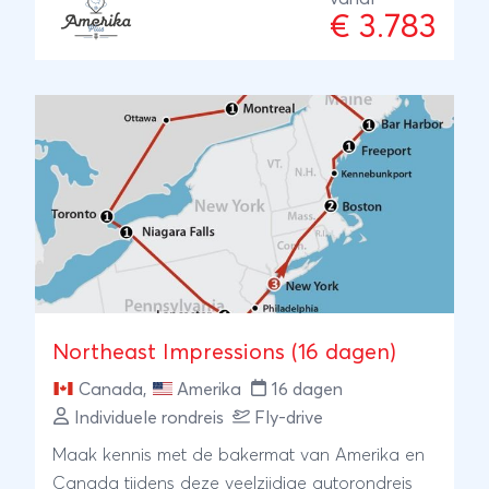
Bezoek het legendarische Monument Valley,
€ 3.783
bewonder Lake Powell en de Grand Canyon,
en geniet van het levendige Las Vegas en
zonnige Los Angeles. Sluit uw reis af met
ontspanning op de paradijselijke stranden van
Waikiki Beach op Hawaii. Deze droomreis mag
u niet missen!
Northeast Impressions (16 dagen)
Canada
,
Amerika
16 dagen
Individuele rondreis
Fly-drive
Maak kennis met de bakermat van Amerika en
Canada tijdens deze veelzijdige autorondreis