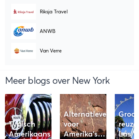
Riksja Travel
ANWB
Van Verre
Meer blogs over New York
Alternatieven
Groot
Typisch
voor
reuze
Amerikaans
Amerika's
Las V