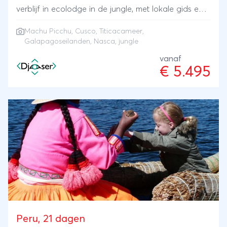
verblijf in ecolodge in de jungle, met lokale gids en
volpension 6-daags verblijf op de
Machu Picchu
,
Cusco
,
Titicacameer
,
Galapagoseilanden
Galapagoseilanden
, Nasca, jungle
vanaf
€ 5.495
Peru, 21 dagen