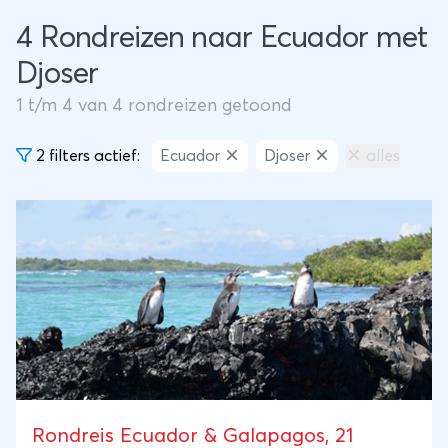
4 Rondreizen naar Ecuador met
Djoser
1
t/m
4
van
4
rondreizen getoond
2 filters actief:
Ecuador
Djoser
alles
Rondreis Ecuador & Galapagos, 21