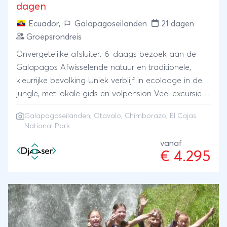
dagen
Ecuador
,
Galapagoseilanden
21 dagen
Groepsrondreis
Onvergetelijke afsluiter: 6-daags bezoek aan de
Galapagos Afwisselende natuur en traditionele,
kleurrijke bevolking Uniek verblijf in ecolodge in de
jungle, met lokale gids en volpension Veel excursies,
zoals Chimborazo, El Cajas NP en markt van
Galapagoseilanden
,
Otavalo
, Chimborazo, El Cajas
Otavalo
National Park
vanaf
€ 4.295