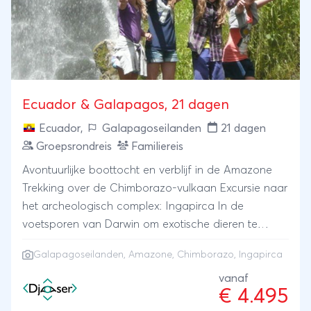
Ecuador & Galapagos, 21 dagen
Ecuador
,
Galapagoseilanden
21 dagen
Groepsrondreis
Familiereis
Avontuurlijke boottocht en verblijf in de Amazone
Trekking over de Chimborazo-vulkaan Excursie naar
het archeologisch complex: Ingapirca In de
voetsporen van Darwin om exotische dieren te
spotten op de Galapagos eilanden
Galapagoseilanden
, Amazone, Chimborazo, Ingapirca
vanaf
€ 4.495