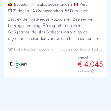
Ecuador
,
Galapagoseilanden
,
Peru
21 dagen
Groepsrondreis
Familiereis
Bezoek de mysterieuze Nazcalijnen Zeeleeuwen,
flamingos en pinguÃ¯ns spotten op klein
GalÃ¡pagos, de Islas Ballestas Verblijf op de
drijvende rieteilanden van Uros in het Titicacameer
Naast Machu Picchu bezoek je meer archelogische
Machu Picchu
,
Nazcalijnen
,
Titicacameer
, Islas Ballestas
Incasteden
vanaf
€ 4.045
Inclusief