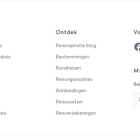
Ontdek
Vo
Fa
s
Reisinspiratie blog
dreis
Bestemmingen
Rondreizen
Me
Reisorganisaties
Rei
Aanbiedingen
Reissoorten
eis
Reisverzekeringen