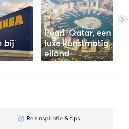
Pearl-Qatar, een
 bij
luxe kunstmatig
eiland
Reisinspiratie & tips