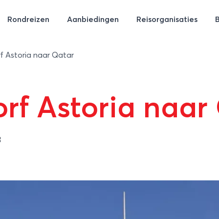
Rondreizen
Aanbiedingen
Reisorganisaties
rf Astoria naar Qatar
orf Astoria naar
3