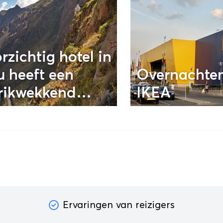
rzichtig hotel in
u heeft een
Overnachten
rikwekkend
IKEA
icht
Ervaringen van reizigers