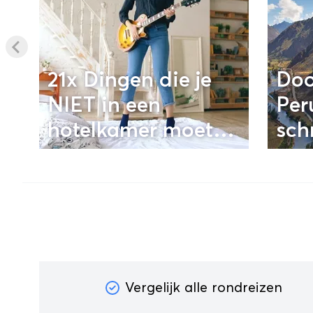
21x Dingen die je
Doo
NIET in een
Per
hotelkamer moet
sch
doen
uitz
Vergelijk alle rondreizen