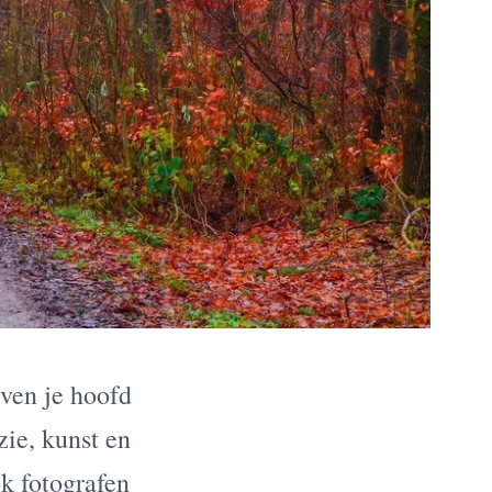
even je hoofd
zie, kunst en
k fotografen