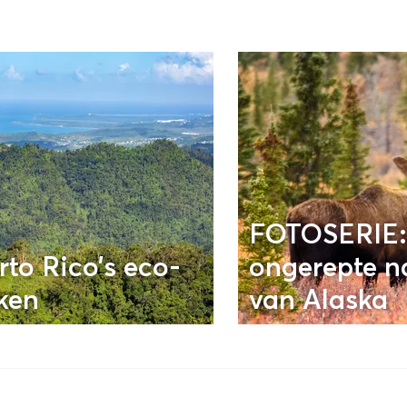
FOTOSERIE:
rto Rico’s eco-
ongerepte n
ken
van Alaska