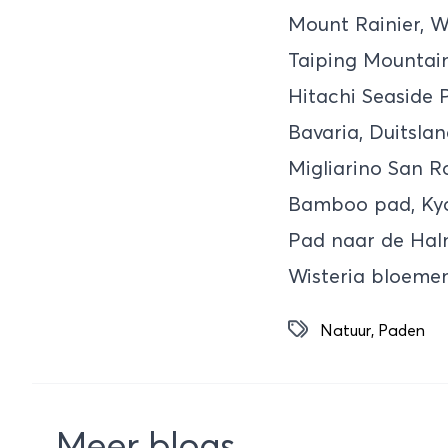
Mount Rainier, W
Taiping Mountain
Hitachi Seaside 
Bavaria, Duitsla
Migliarino San Ro
Bamboo pad, Kyo
Pad naar de Haln
Wisteria bloeme
Natuur
,
Paden