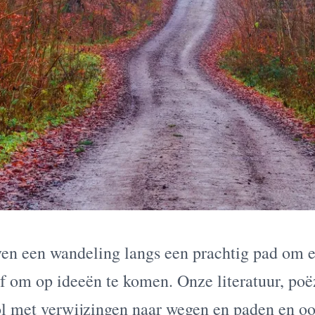
ven een wandeling langs een prachtig pad om 
f om op ideeën te komen. Onze literatuur, poë
ol met verwijzingen naar wegen en paden en oo