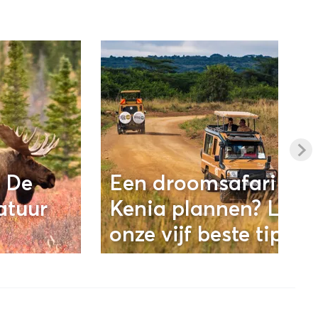
 De
Een droomsafari in
atuur
Kenia plannen? Lees
onze vijf beste tips!