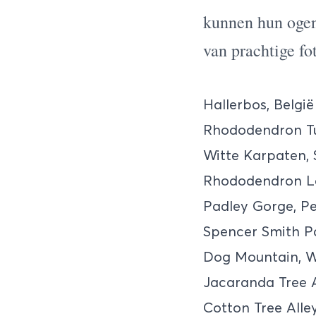
kunnen hun ogen
van prachtige fo
Hallerbos, België
Rhododendron Tu
Witte Karpaten, 
Rhododendron La
Padley Gorge, Pe
Spencer Smith Pa
Dog Mountain, W
Jacaranda Tree A
Cotton Tree Alle