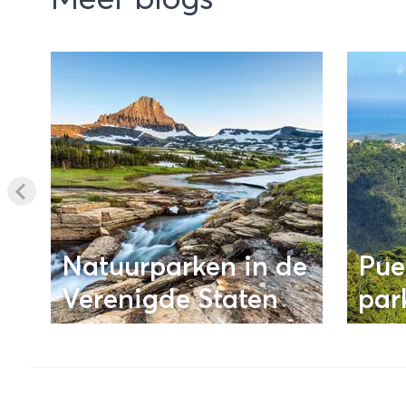
Meer blogs
Natuurparken in de
Pue
Verenigde Staten
par