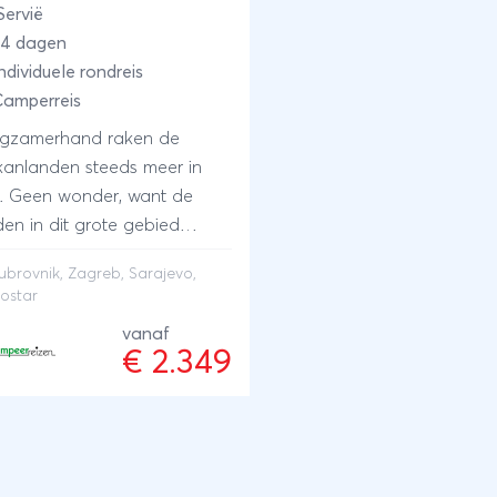
Servië
34 dagen
ndividuele rondreis
Camperreis
gzamerhand raken de
kanlanden steeds meer in
k. Geen wonder, want de
den in dit grote gebied
ben veel te bieden: bergen,
ubrovnik
, Zagreb, Sarajevo,
ven, rivieren, prachtige meren
ostar
eerlijke, koele bossen.
vanaf
rnaast vindt u er
€ 2.349
rukwekkende musea en
lderachtige plekjes.
chtige steden als Zagreb,
ajevo, Mostar en Dubrovnik
an op het programma,