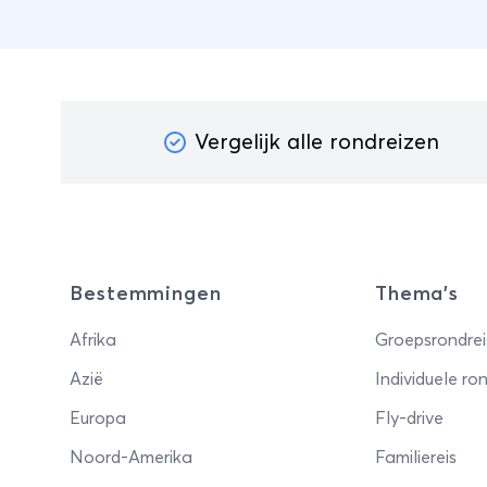
eve
van
Gen
sme
Vergelijk alle rondreizen
Bestemmingen
Thema's
Afrika
Groepsrondrei
Azië
Individuele ron
Europa
Fly-drive
Noord-Amerika
Familiereis