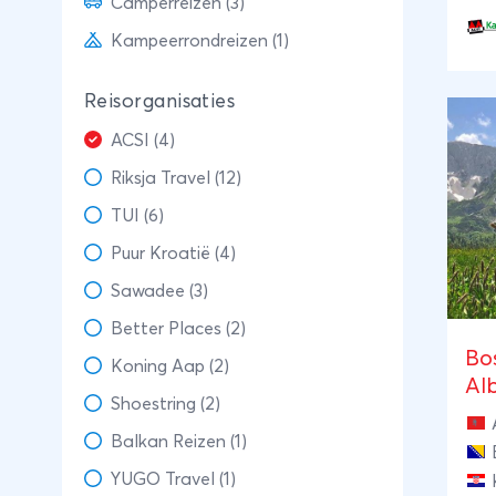
Camperreizen (3)
Par
Kampeerrondreizen (1)
Dub
Kor
Reisorganisaties
bij
lev
ACSI (4)
har
Riksja Travel (12)
oft
TUI (6)
Puur Kroatië (4)
Sawadee (3)
Better Places (2)
Bo
Koning Aap (2)
Al
Shoestring (2)
Balkan Reizen (1)
YUGO Travel (1)