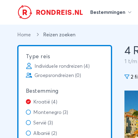
R
RONDREIS.NL
Bestemmingen
Home
Reizen zoeken
4 
Type reis
1
t/
Individuele rondreizen (4)
Groepsrondreizen (0)
2 fi
Bestemming
Kroatië (4)
Montenegro (3)
Servië (3)
Albanië (2)