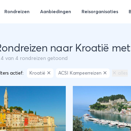
Rondreizen
Aanbiedingen
Reisorganisaties
Rondreizen naar Kroatië me
m
4
van
4
rondreizen getoond
lters actief:
Kroatië
ACSI Kampeerreizen
alles