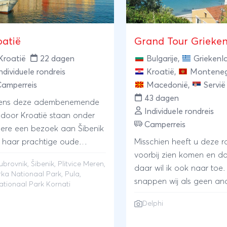
oatië
Grand Tour Grieke
Kroatië
22 dagen
Bulgarije
,
Griekenl
ndividuele rondreis
Kroatië
,
Montene
Camperreis
Macedonië
,
Servië
43 dagen
dens deze adembenemende
Individuele rondreis
s door Kroatië staan onder
Camperreis
ere een bezoek aan Šibenik
 haar prachtige oude
Misschien heeft u deze r
nen stad en de kathedraal,
voorbij zien komen en da
ubrovnik
, Šibenik, Plitvice Meren,
Plitvice Meren en een
daar wil ik ook naar toe.
rka Nationaal Park, Pula,
deling door het Krka
snappen wij als geen and
ationaal Park Kornati
ionaal Park op de planning.
Eilanden, groene hellinge
Delphi
 een busexcursie naar Pula,
azuurblauwe zee, verbli
 boottocht naar Nationaal
witte huisjes, zon. Ach, 