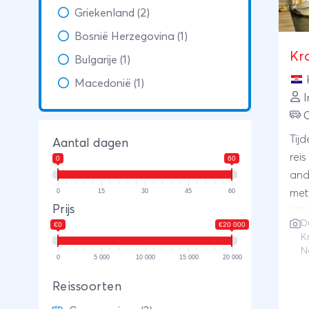
Griekenland (2)
Bosnië Herzegovina (1)
Kr
Bulgarije (1)
Macedonië (1)
I
Tij
Aantal dagen
rei
0
60
and
0
15
30
45
60
met
Prijs
bin
D
€0
€20 000
de 
K
wan
N
0
5 000
10 000
15 000
20 000
Nat
Ook
Reissoorten
een