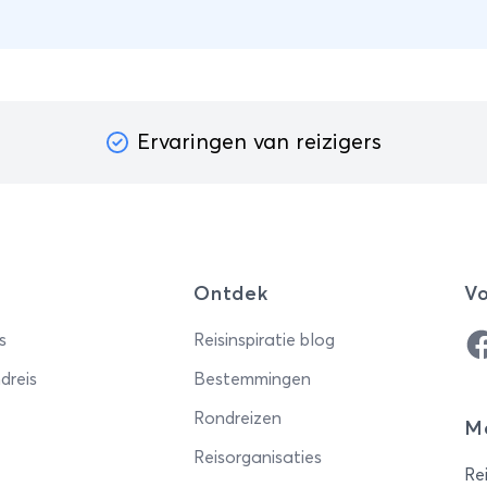
nals de soms ruige natuur
 enkele nationale parken.
iet van de natuur en de
ltkroes van culturen…
Ervaringen van reizigers
Ontdek
Vo
Fa
s
Reisinspiratie blog
dreis
Bestemmingen
Rondreizen
Me
Reisorganisaties
Rei