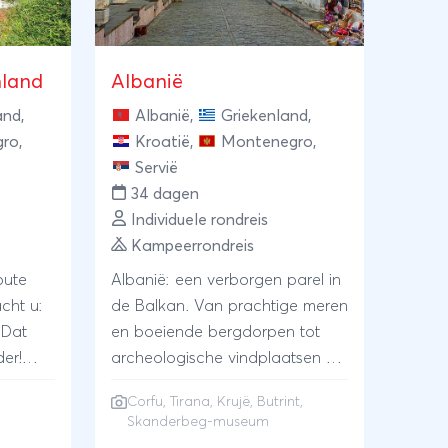
nland
Albanië
and
,
Albanië
,
Griekenland
,
gro
,
Kroatië
,
Montenegro
,
Servië
34 dagen
Individuele rondreis
Kampeerrondreis
oute
Albanië: een verborgen parel in
cht u:
de Balkan. Van prachtige meren
 Dat
en boeiende bergdorpen tot
er!
archeologische vindplaatsen en
n,
oude steden, dit land heeft het
Corfu
, Tirana, Krujë, Butrint,
ndend
allemaal. Tijdens deze rondreis
Skanderbeg-museum
waarom
bewonderen we de mooiste