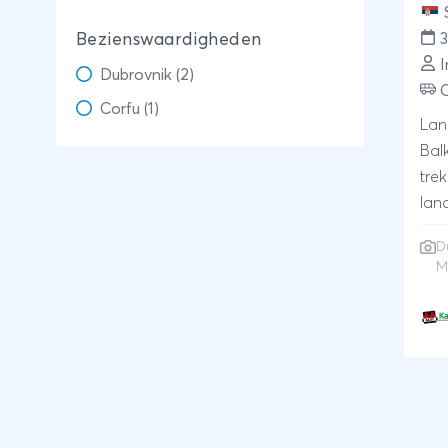
Bezienswaardigheden
I
Dubrovnik (2)
Corfu (1)
Lan
Bal
tre
lan
heb
D
klo
M
en h
Daa
ind
schi
Pra
Sar
sta