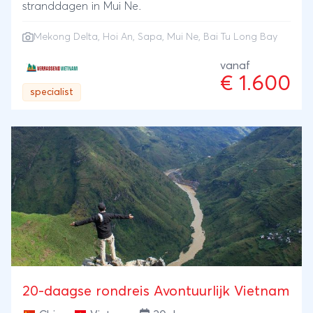
stranddagen in Mui Ne.
Mekong Delta
,
Hoi An
,
Sapa
,
Mui Ne
, Bai Tu Long Bay
vanaf
€ 1.600
specialist
20-daagse rondreis Avontuurlijk Vietnam