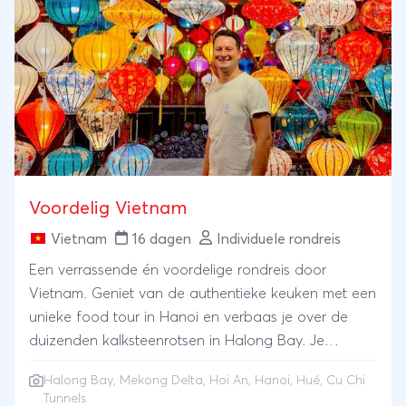
Voordelig Vietnam
Vietnam
16 dagen
Individuele rondreis
Een verrassende én voordelige rondreis door
Vietnam. Geniet van de authentieke keuken met een
unieke food tour in Hanoi en verbaas je over de
duizenden kalksteenrotsen in Halong Bay. Je
combineert Hué, met de verrassende citadel en met
Halong Bay
,
Mekong Delta
,
Hoi An
,
Hanoi
,
Hué
,
Cu Chi
karakteristieke Hoi An. Je voelt de geschiedenis van
Tunnels