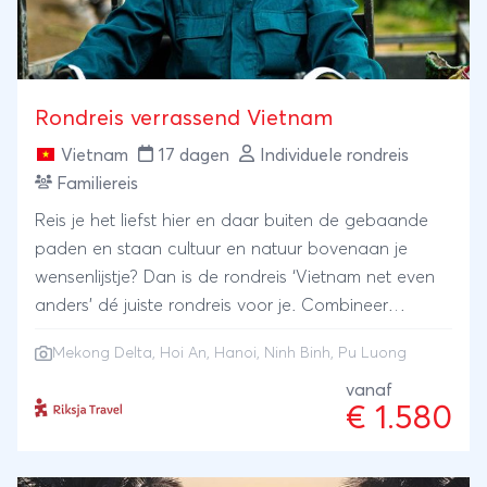
Rondreis verrassend Vietnam
Vietnam
17 dagen
Individuele rondreis
Familiereis
Reis je het liefst hier en daar buiten de gebaande
paden en staan cultuur en natuur bovenaan je
wensenlijstje? Dan is de rondreis ‘Vietnam net even
anders’ dé juiste rondreis voor je. Combineer
beroemde steden als Hanoi en Hoi An met de
Mekong Delta
,
Hoi An
,
Hanoi
,
Ninh Binh
, Pu Luong
onbekende groener dan groene rijstvelden van Pu
Luong. De karstbergen van Ninh Binh en de Mekong
vanaf
€ 1.580
Delta maken deze reis helemaal af.