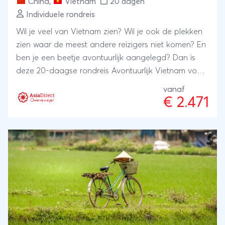
China
,
Vietnam
20 dagen
Individuele rondreis
Wil je veel van Vietnam zien? Wil je ook de plekken
zien waar de meest andere reizigers niet komen? En
ben je een beetje avontuurlijk aangelegd? Dan is
deze 20-daagse rondreis Avontuurlijk Vietnam voor
jou gemaakt!Vietnam wordt je gepresenteerd vanuit
vanaf
de trein, vanaf cruise boten, vanuit de cyclo, maar
€ 2.471
ook -en dat is bijzonder- terwijl je achterop de
motor bij een ervaren bestuurder dagenlang door
het hoge noordoosten van Vietnam trekt. In dit
grensgebied met China reizen niet zo veel mensen,
maar vind je een van de meest fascinerende
berggebieden van het land, en dat zegt
wat.Vietnam is een pareltje, en iedereen die er
geweest is zal dit beamen. Het land barst van de
spectaculaire natuur, kan elke foodie van geluk