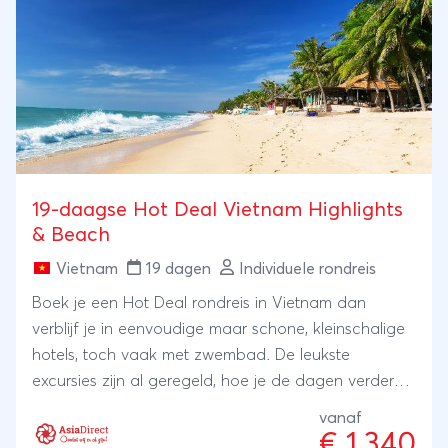
Tijd voor strand wordt uiteraard ook niet vergeten;
dit ervaart u in het fotogenieke Hoi An en Mui Ne.
19-daagse Hot Deal Vietnam Highlights
& Beach
Vietnam
19 dagen
Individuele rondreis
Boek je een Hot Deal rondreis in Vietnam dan
verblijf je in eenvoudige maar schone, kleinschalige
hotels, toch vaak met zwembad. De leukste
excursies zijn al geregeld, hoe je de dagen verder
invult is helemaal aan jou.Nog een voorbeeldreis: 3
vanaf
weekse individuele rondreis Vietnam.
€ 1.340