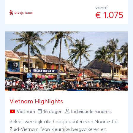
Vietnam tijdens een bezoek aan de Cu Chi-tunnels
vanaf
en vaart over de Mekong.
€ 1.075
Vietnam Highlights
Vietnam
16 dagen
Individuele rondreis
Beleef werkelijk alle hoogtepunten van Noord- tot
Zuid-Vietnam. Van kleurrijke bergvolkeren en