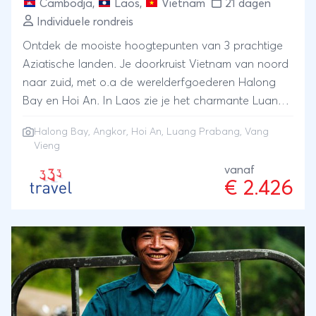
Cambodja
,
Laos
,
Vietnam
21 dagen
Individuele rondreis
Ontdek de mooiste hoogtepunten van 3 prachtige
Aziatische landen. Je doorkruist Vietnam van noord
naar zuid, met o.a de werelderfgoederen Halong
Bay en Hoi An. In Laos zie je het charmante Luang
Prabang en de karstgebergten bij Vang Vieng.
Halong Bay
,
Angkor
,
Hoi An
,
Luang Prabang
,
Vang
Tenslotte leer je in Cambodja de historie van het
Vieng
Khmer-regime kennen en het wereldwonder Angkor
vanaf
Wat.
€ 2.426