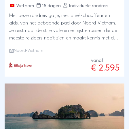
Vietnam
18 dagen
Individuele rondreis
Met deze rondreis ga je, met privé-chauffeur en
gids, van het gebaande pad door Noord-Vietnam.
Je reist naar de stille valleien en rijstterrassen die de
meeste reizigers nooit zien en maakt kennis met de
Hmong, Thai en Tay. Je slaapt bij lokale families,
Noord-Vietnam
peddelt door oerwoud en vaart tussen
kalksteenrotsen.
vanaf
€ 2.595