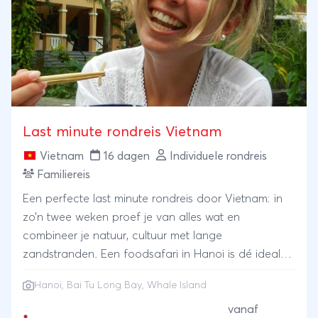
Last minute rondreis Vietnam
Vietnam
16 dagen
Individuele rondreis
Familiereis
Een perfecte last minute rondreis door Vietnam: in
zo’n twee weken proef je van alles wat en
combineer je natuur, cultuur met lange
zandstranden. Een foodsafari in Hanoi is dé ideale
kennismaking met Vietnam. Natuurlijk bezoek je de
Hanoi
, Bai Tu Long Bay, Whale Island
groene rijstterrassen en sluit je de dag af met een
nacht op een houten boot bij Bai Tu Long. Je
vanaf