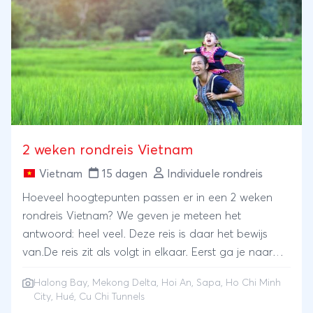
2 weken rondreis Vietnam
Vietnam
15 dagen
Individuele rondreis
Hoeveel hoogtepunten passen er in een 2 weken
rondreis Vietnam? We geven je meteen het
antwoord: heel veel. Deze reis is daar het bewijs
van.De reis zit als volgt in elkaar. Eerst ga je naar
het noorden om de fascinerende rotsformaties van
Halong Bay
,
Mekong Delta
,
Hoi An
,
Sapa
,
Ho Chi Minh
Halong Bay (via een cruise!) te zien. Maar ook om in
City
,
Hué
,
Cu Chi Tunnels
het onvolprezen Sapa het platteland op te gaan en