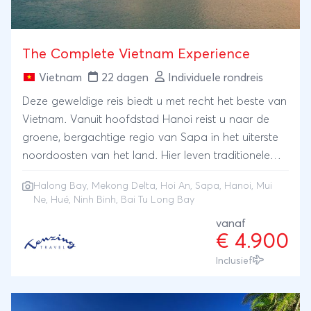
The Complete Vietnam Experience
Vietnam
22 dagen
Individuele rondreis
Deze geweldige reis biedt u met recht het beste van
Vietnam. Vanuit hoofdstad Hanoi reist u naar de
groene, bergachtige regio van Sapa in het uiterste
noordoosten van het land. Hier leven traditionele
bergstammen in prachtige klederdracht. Vervolgens
Halong Bay
,
Mekong Delta
,
Hoi An
,
Sapa
,
Hanoi
,
Mui
reist u – uiteindelijk – maar liefst 2.000 kilometer
Ne
,
Hué
,
Ninh Binh
, Bai Tu Long Bay
naar het zuiden, naar de levendige Mekong Delta.
vanaf
Hoogtepunten die u onderweg bezoekt zijn het
€ 4.900
mooie Ninh Binh en het historische Hue. Ook
Inclusief
overnacht u aan boord van een junk in de
spectaculaire Bai Tu Long Bay, de minstens zo
mooie tegenhanger van de beroemde Halong Bay.