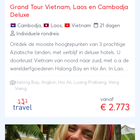
Grand Tour Vietnam, Laos en Cambodja
Deluxe
Cambodja
,
Laos
,
Vietnam
21 dagen
Individuele rondreis
Ontdek de mooiste hoogtepunten van 3 prachtige
Aziatische landen, met verblijf in deluxe hotels. U
doorkruist Vietnam van noord naar zuid, met o.a de
werelderfgoederen Halong Bay en Hoi An. In Laos
ziet u het charmante Luang Prabang en de
Halong Bay
,
Angkor
,
Hoi An
,
Luang Prabang
,
Vang
karstgebergten bij Vang Vieng. Tenslotte leert u in
Vieng
Cambodja de historie van het Khmer-regime kennen
vanaf
en het wereldwonder Angkor Wat. Een ware
€ 2.773
hoogtepuntenreis!!