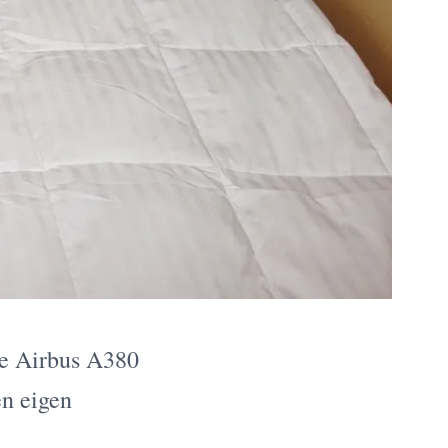
we Airbus A380
en eigen