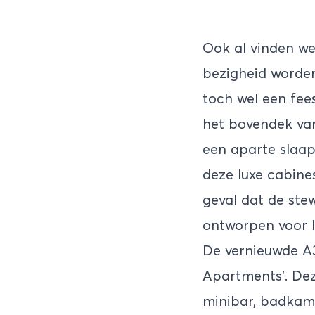
Ook al vinden we 
bezigheid worde
toch wel een fee
het bovendek van
een aparte slaa
deze luxe cabine
geval dat de ste
ontworpen voor 
De vernieuwde A3
Apartments'. Deze
minibar, badkame