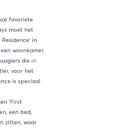
nze favoriete
ays moet het
 Residence' in
t een woonkamer,
agiers die in
ler, voor het
nce is speciaal
n 'First
en, een bed,
n zitten, waar