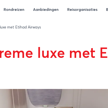
Rondreizen
Aanbiedingen
Reisorganisaties
 luxe met Etihad Airways
treme luxe met 