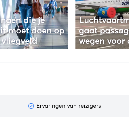
ingen die je
Luchtvaartm
it moet doen op
gaat passag
 vliegveld
wegen voor 
vlucht
Ervaringen van reizigers