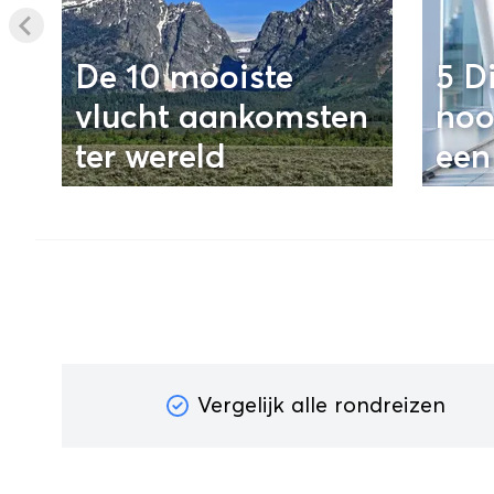
De 10 mooiste
5 D
vlucht aankomsten
noo
ter wereld
een
Vergelijk alle rondreizen