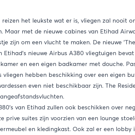
reizen het leukste wat er is, vliegen zal nooit o
n. Maar met de nieuwe cabines van Etihad Airw
stje zijn om een vlucht te maken. De nieuwe 'The
 Etihad's nieuwe Airbus A380 vliegtuigen beva
pkamer en een eigen badkamer met douche. Pass
s vliegen hebben beschikking over een eigen but
wardessen even niet beschikbaar zijn. The Reside
langeafstandsvluchten.
80's van Etihad zullen ook beschikken over nege
 prive suites zijn voorzien van een lounge stoel
rmeubel en kledingkast. Ook zal er een lobby i