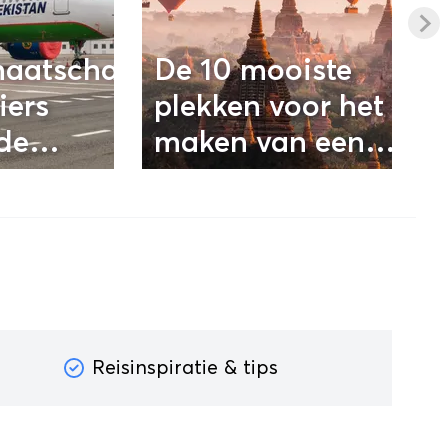
aatschappij
De 10 mooiste
iers
plekken voor het
de
maken van een
luchtballonvaart
Reisinspiratie & tips