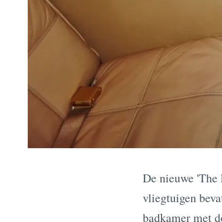
De nieuwe 'The 
vliegtuigen bev
badkamer met d