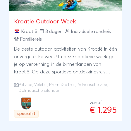
Kroatie Outdoor Week
Kroatië
8 dagen
Individuele rondreis
Familiereis
De beste outdoor-activiteiten van Kroatië in één
onvergetelijke week! In deze sportieve week ga
je op verkenning in de binnenlanden van
Kroatië. Op deze sportieve ontdekkingsreis
hebben we het beste dat Kroatië te bieden
Plitvice, Velebit, Premužić trail, Adriatische Zee,
heeft op het gebied van buitensport verenigd.
Dalmatische eilanden
Het resultaat mag er zijn; elke dag is een
sportief hoogtepunt op zichzelf. Een natuurlijk
vanaf
€ 1.295
hebben we rekening gehouden met de zomerse
specialist
warmte; bijna alle activiteiten vinden op of in
het water plaats. De opzet van deze reis is zeer