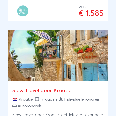
natuurparken, wandel-, fiets- en boottochten en
lokale proeverijen. Je overnacht steeds in
vanaf
€ 1.585
kleinschalige accommodaties en eindigt
ontspannen aan de kust van Istrië. ANVR/SGR
Slow Travel door Kroatië
Kroatië
17 dagen
Individuele rondreis
Autorondreis
Slow Travel door Kroatië: ontdek vier bijzondere