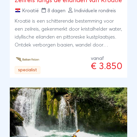
Zeilreis langs de eilanden van Kroatië
Kroatië
8 dagen
Individuele rondreis
Kroatië is een schitterende bestemming voor
een zeilreis, gekenmerkt door kristalhelder water,
idyllische eilanden en pittoreske kustplaatsjes.
Ontdek verborgen baaien, wandel door
eeuwenoude dorpjes en geniet van de heerlijke
vanaf
mediterrane keuken terwijl u de eilanden van
€ 3.850
Kroatië verkent.
specialist