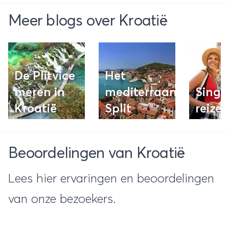
Meer blogs over Kroatië
De Plitvice
Het
meren in
mediterraanse
Singl
Kroatië
Split
reizen
Beoordelingen van Kroatië
Lees hier ervaringen en beoordelingen
van onze bezoekers.