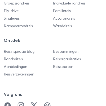
Groepsrondreis
Individuele rondreis
Fly-drive
Familiereis
Singlereis
Autorondreis
Kampeerrondreis
Wandelreis
Ontdek
Reisinspiratie blog
Bestemmingen
Rondreizen
Reisorganisaties
Aanbiedingen
Reissoorten
Reisverzekeringen
Volg ons
Facebook
Instagram
Twitter
Pinterest