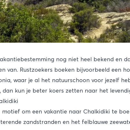
s vakantiebestemming nog niet heel bekend en daa
ten van. Rustzoekers boeken bijvoorbeeld een ho
onia, waar je al het natuurschoon voor jezelf he
r, dan kun je beter koers zetten naar het levend
lkidiki
e motief om een vakantie naar Chalkidiki te boe
tterende zandstranden en het felblauwe zeewat