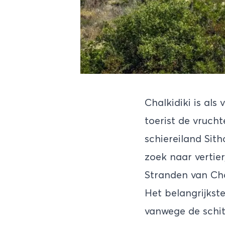
Chalkidiki is al
toerist de vruch
schiereiland Sith
zoek naar vertie
Stranden van Cha
Het belangrijkst
vanwege de schi