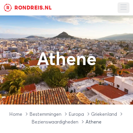
RONDREIS.NL
R
Ope
Athene
Home
Bestemmingen
Europa
Griekenland
Bezienswaardigheden
Athene