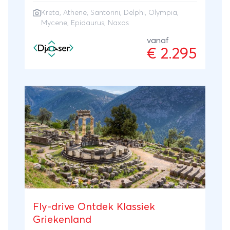
Olympia, Mycene en Epidaurus Geniet van
Kreta
,
Athene
,
Santorini
, Delphi, Olympia,
witgekalkte huisjes en ontspan aan het
Mycene, Epidaurus, Naxos
strand
vanaf
€ 2.295
Fly-drive Ontdek Klassiek
Griekenland