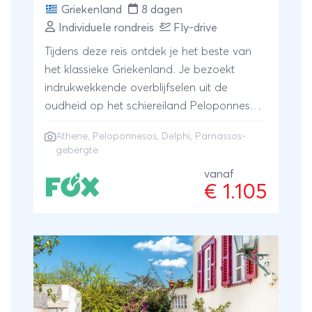
Griekenland
8 dagen
Individuele rondreis
Fly-drive
Tijdens deze reis ontdek je het beste van
het klassieke Griekenland. Je bezoekt
indrukwekkende overblijfselen uit de
oudheid op het schiereiland Peloponnesos,
in de levendige hoofdstad Athene en bij
Athene
, Peloponnesos, Delphi, Parnassos-
het legendarische Delphi, prachtig gelegen
gebergte
tegen de berghellingen van het Parnassos-
vanaf
gebergte. Laat je meevoeren langs
€ 1.105
eeuwenoude steden en beroemde
opgravingen, struin door karakteristieke
bergdorpjes en geniet van een landschap
vol afwisseling - van hoge bergtoppen en
diepe kloven tot verborgen baaien met
kristalhelder water.