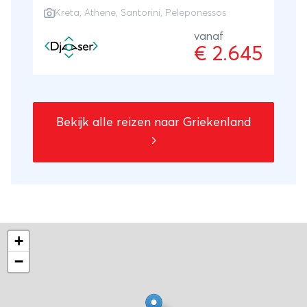
Relaxen op het strand van Santorini en
Kreta
,
Athene
,
Santorini
, Peleponessos
Kreta
vanaf
€ 2.645
Bekijk alle reizen naar Griekenland
+
−