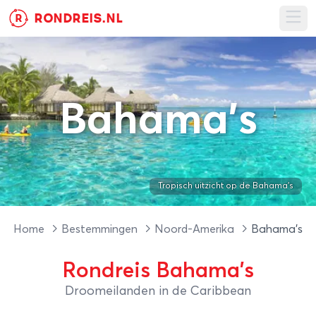
RONDREIS.NL
R
Ope
Bahama's
Tropisch uitzicht op de Bahama's
Home
Bestemmingen
Noord-Amerika
Bahama's
Rondreis Bahama's
Droomeilanden in de Caribbean