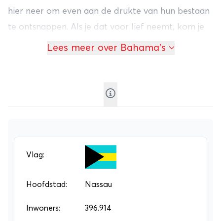
hier neer om even aan de drukte van hun bestaan
te ontsnappen. Als je dat voor lief neemt, kom je
wel terecht op de mooiste eilandengroep ter
Lees meer over Bahama's
wereld! Hier hoef je alleen maar te relaxen terwijl
je op het strand ligt en aan je cocktail nipt. Tenzij je
rondreist van eiland naar eiland natuurlijk.
Je kunt een
individuele rondreis
of
groepsrondreis
boeken naar de
Bahama’s
, maar
het is natuurlijk ook mogelijk om zelf naar één van
de eilanden af te reizen. Eigenlijk zijn ze allemaal
Vlag:
even mooi, maar zeker op de wat minder drukke
plekken kun je uitstekend duiken. Het zicht is op
Hoofdstad:
Nassau
sommige plekken wel 70 meter!
Inwoners:
396.914