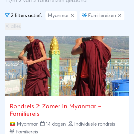
1
t/m
2
van
2
rondreizen getoond
2 filters actief:
Myanmar
Familiereizen
alles
Rondreis 2: Zomer in Myanmar –
Familiereis
Myanmar
14 dagen
Individuele rondreis
Familiereis