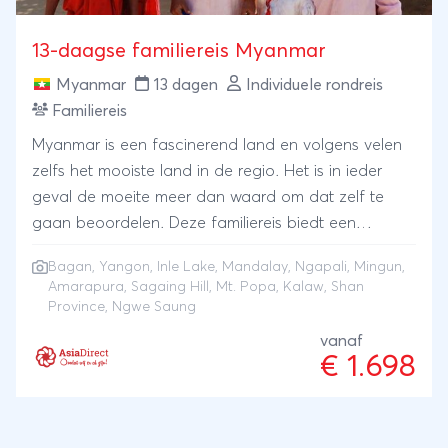
13-daagse familiereis Myanmar
Myanmar
13 dagen
Individuele rondreis
Familiereis
Myanmar is een fascinerend land en volgens velen
zelfs het mooiste land in de regio. Het is in ieder
geval de moeite meer dan waard om dat zelf te
gaan beoordelen. Deze familiereis biedt een
afwisselend programma waarbij je begint in
Bagan
,
Yangon
,
Inle Lake
,
Mandalay
,
Ngapali
, Mingun,
Mandalay en eindigt in Yangon. Je bezoekt
Amarapura, Sagaing Hill, Mt. Popa, Kalaw, Shan
uiteraard de hoogtepunten van dit bijzondere land.
Province, Ngwe Saung
Deze familiereis Myanmar is ook perfect voor reizen
vanaf
met kinderen!Mandalay is de oude koninklijke
€ 1.698
hoofdstad en de tweede stad van het land. In
Mandalay mag je 's werelds grootste boek of terwijl
de Ku Tho Daw-pagode niet missen. Ook bezoek je