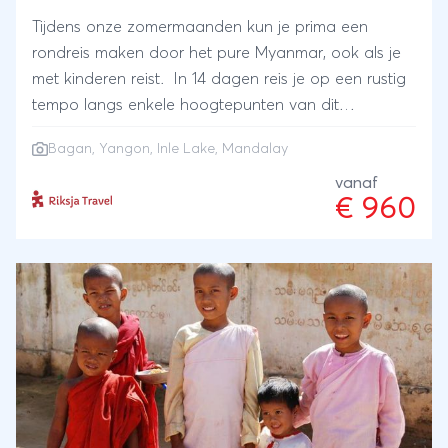
Tijdens onze zomermaanden kun je prima een
rondreis maken door het pure Myanmar, ook als je
met kinderen reist. In 14 dagen reis je op een rustig
tempo langs enkele hoogtepunten van dit
bijzondere land. Ontmoet de Birmese schildpadjes
Bagan
,
Yangon
,
Inle Lake
,
Mandalay
en olifanten en ontdek de hoogtepunten: Yangon,
Mandalay en de koningssteden en de tempelvlakte
vanaf
€ 960
van Bagan. Je sluit de reis relaxt af aan het Inle
meer in een comfortabel resort met zwembad of je
vliegt naar de Thaise stranden.