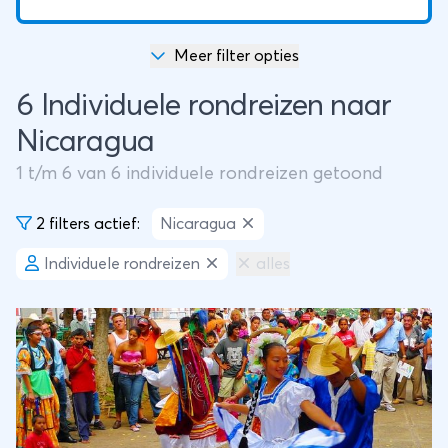
Meer filter opties
6 Individuele rondreizen naar
Nicaragua
1
t/m
6
van
6
individuele rondreizen getoond
2 filters actief:
Nicaragua
Individuele rondreizen
alles