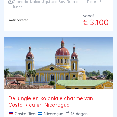
Granada
, Izalco, Jiquilisco Bay, Ruta de las Flores, El
Izalco vulkaan en spot wildlife in de mangroven van
Tunco
Jiquilisco Bay. Van de kleurrijke Ruta de las Flores
vanaf
tot het surfen op de golven van El Tunco en
€ 3.100
kajakken op Isletas de Granada: deze reis biedt de
perfecte mix van cultuur, natuur en actie. Een
authentieke beleving vol vulkanen, koloniale steden
en ongerepte tropische stranden!
De jungle en koloniale charme van
Costa Rica en Nicaragua
Costa Rica
,
Nicaragua
18 dagen