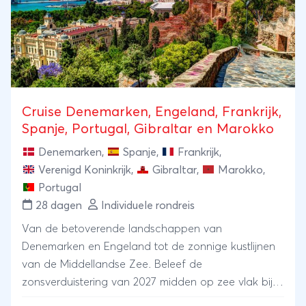
Cruise Denemarken, Engeland, Frankrijk,
Spanje, Portugal, Gibraltar en Marokko
Denemarken
,
Spanje
,
Frankrijk
,
Verenigd Koninkrijk
,
Gibraltar
,
Marokko
,
Portugal
28 dagen
Individuele rondreis
Van de betoverende landschappen van
Denemarken en Engeland tot de zonnige kustlijnen
van de Middellandse Zee. Beleef de
zonsverduistering van 2027 midden op zee vlak bij
Gibraltar, een zeldzaam en indrukwekkend