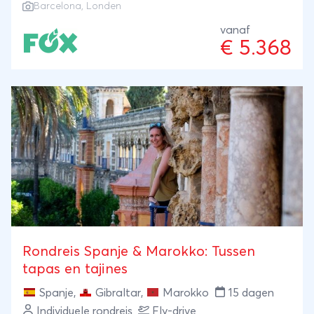
Barcelona
, Londen
natuurfenomeen. Het schip ligt een extra dag in de
havens van Londen en Barcelona om deze steden
vanaf
€ 5.368
te ontdekken.
Rondreis Spanje & Marokko: Tussen
tapas en tajines
Spanje
,
Gibraltar
,
Marokko
15 dagen
Individuele rondreis
Fly-drive