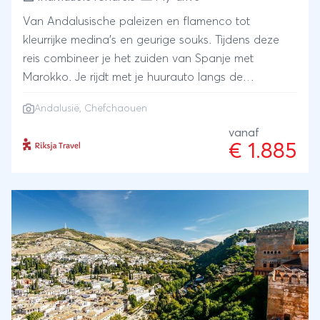
Van Andalusische paleizen en flamenco tot
kleurrijke medina’s en geurige souks. Tijdens deze
reis combineer je het zuiden van Spanje met
Marokko. Je rijdt met je huurauto langs de
hoogtepunten van Andalusië, steekt de Straat van
Andalusië, Chefchaouen
Gibraltar over en reist vervolgens per bus en trein
verder naar Chefchaouen, Fès en Marrakech. Met
vanaf
€ 1.885
lokale gidsen ontdek je de cultuur, tradities en
smaken van twee landen die verrassend dicht bij
elkaar liggen.