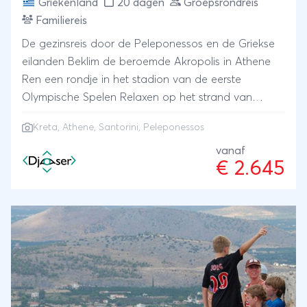
Griekenland
20 dagen
Groepsrondreis
Familiereis
De gezinsreis door de Peleponessos en de Griekse
eilanden Beklim de beroemde Akropolis in Athene
Ren een rondje in het stadion van de eerste
Olympische Spelen Relaxen op het strand van
Santorini en Kreta
Kreta
,
Athene
,
Santorini
, Peleponessos
vanaf
€ 2.645