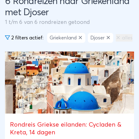
6 Rondreizen naar Griekenland
met Djoser
1
t/m
6
van
6
rondreizen getoond
2 filters actief:
Griekenland
Djoser
alles
Rondreis Griekse eilanden: Cycladen &
Kreta, 14 dagen