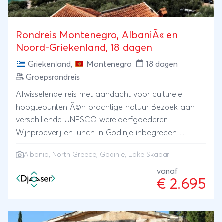
Rondreis Montenegro, AlbaniÃ« en
Noord-Griekenland, 18 dagen
Griekenland
,
Montenegro
18 dagen
Groepsrondreis
Afwisselende reis met aandacht voor culturele
hoogtepunten Ã©n prachtige natuur Bezoek aan
verschillende UNESCO werelderfgoederen
Wijnproeverij en lunch in Godinje inbegrepen
Inclusief prachtige boottocht over Skadarmeer
Albania, North Greece, Godinje, Lake Skadar
vanaf
€ 2.695