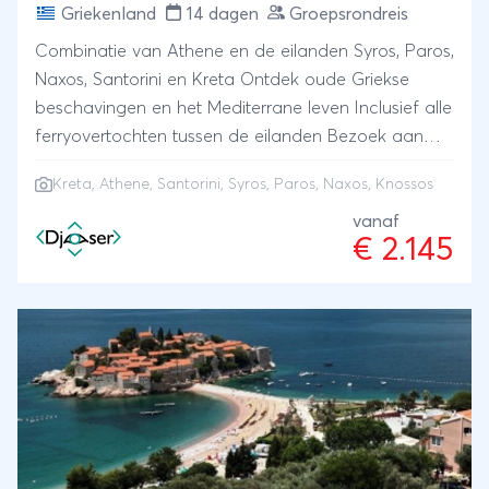
Griekenland
14 dagen
Groepsrondreis
Combinatie van Athene en de eilanden Syros, Paros,
Naxos, Santorini en Kreta Ontdek oude Griekse
beschavingen en het Mediterrane leven Inclusief alle
ferryovertochten tussen de eilanden Bezoek aan
Knossos op Kreta
Kreta
,
Athene
,
Santorini
, Syros, Paros, Naxos, Knossos
vanaf
€ 2.145