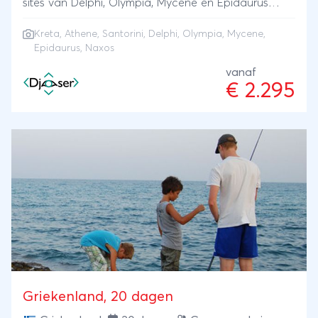
sites van Delphi, Olympia, Mycene en Epidaurus
Geniet van witgekalkte huisjes en ontspan aan het
Kreta
,
Athene
,
Santorini
, Delphi, Olympia, Mycene,
strand
Epidaurus, Naxos
vanaf
€ 2.295
Griekenland, 20 dagen