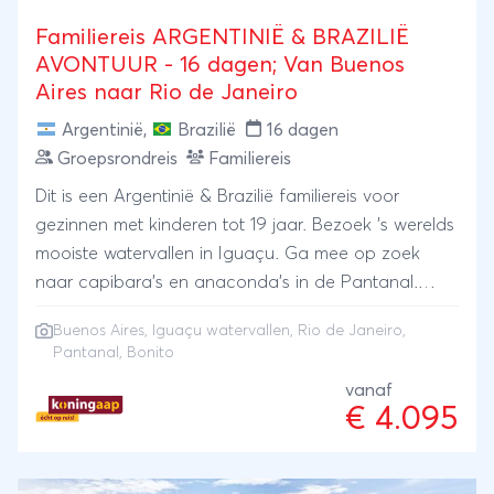
Familiereis ARGENTINIË & BRAZILIË
AVONTUUR - 16 dagen; Van Buenos
Aires naar Rio de Janeiro
Argentinië
,
Brazilië
16 dagen
Groepsrondreis
Familiereis
Dit is een Argentinië & Brazilië familiereis voor
gezinnen met kinderen tot 19 jaar. Bezoek 's werelds
mooiste watervallen in Iguaçu. Ga mee op zoek
naar capibara's en anaconda's in de Pantanal.
Misschien spot je er zelfs wel jaguar.
Buenos Aires
,
Iguaçu watervallen
,
Rio de Janeiro
,
Zoetwatersnorkelen is bijna nergens zo mooi als in
Pantanal
,
Bonito
Bonito en alsof dit alles nog niet genoeg is, begin
vanaf
en eindig je je reis in twee fantastische steden. In
€ 4.095
Buenos Aires dwaal je door historische wijken en
geniet je van tango, voetbal en 's werelds beste
biefstuk. Eindigen doe je in een van de mooist