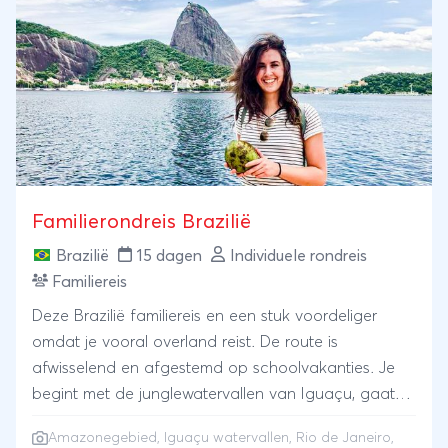
denkbare steden. Bruisend Rio de Janeiro zal je elk
moment van de dag betoveren met zijn baaien,
goudgele stranden en vele bezienswaardigheden.
Familierondreis Brazilië
Brazilië
15 dagen
Individuele rondreis
Familiereis
Deze Brazilië familiereis en een stuk voordeliger
omdat je vooral overland reist. De route is
afwisselend en afgestemd op schoolvakanties. Je
begint met de junglewatervallen van Iguaçu, gaat
luieren op een palmeneiland, kajakken bij koloniaal
Amazonegebied
,
Iguaçu watervallen
,
Rio de Janeiro
,
Paraty en fietst door Rio. Je kunt verlengen