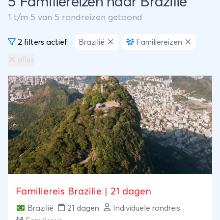
5 Familiereizen naar Brazilië
1
t/m
5
van
5
rondreizen getoond
2 filters actief:
Brazilië
Familiereizen
alles
Familiereis Brazilie | 21 dagen
Brazilië
21 dagen
Individuele rondreis