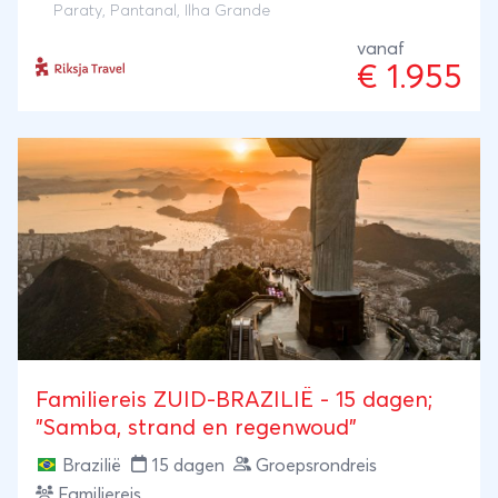
Paraty
,
Pantanal
,
Ilha Grande
bijvoorbeeld met de Amazone of de moerassen van
vanaf
Pantanal.
€ 1.955
Familiereis ZUID-BRAZILIË - 15 dagen;
"Samba, strand en regenwoud"
Brazilië
15 dagen
Groepsrondreis
Familiereis