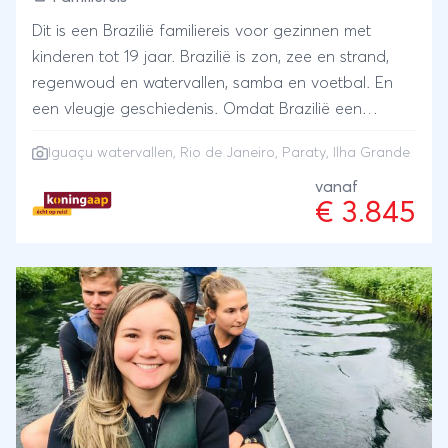
Dit is een Brazilië familiereis voor gezinnen met
kinderen tot 19 jaar. Brazilië is zon, zee en strand,
regenwoud en watervallen, samba en voetbal. En
een vleugje geschiedenis. Omdat Brazilië een
gigantisch land is, richt deze reis zich op de
Iguaçu watervallen
,
Rio de Janeiro
,
Paraty
,
Ilha Grande
hoogtepunten van het zuiden. Rio de Janeiro is nog
mooier dan de naam doet vermoeden. Bezoek de
vanaf
€ 3.845
mooiste plekjes, leer samba dansen en proef de
Braziliaanse keuken. Liefhebbers van voetbal zullen
in Rio ook zeker ook aan hun trekken komen. De
wereldberoemde watervallen van Iguaçú zijn een
wereld op zich. Omgeven door jungle stort het
water via talloze watervallen naar beneden. In
Paraty leer je meer over de Braziliaanse
geschiedenis voordat je je reis afsluit in het
paradijselijke Ilha Grande met zijn oogverblindende
stranden. Wacht niet langer en ga mee op avontuur