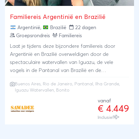
in Brazilië!
Familiereis Argentinië en Brazilië
Argentinië
,
Brazilië
22 dagen
Groepsrondreis
Familiereis
Laat je tijdens deze bijzondere familiereis door
Argentinië en Brazilië overweldigen door de
spectaculaire watervallen van Iguazu, de vele
vogels in de Pantanal van Brazilië en de
paradijselijke stranden van Ilha Grande. Raak met
Buenos Aires
,
Rio de Janeiro
,
Pantanal
,
Ilha Grande
,
het hele gezin betoverd door het diepblauwe water
Iguazu Watervallen
,
Bonito
van de Gruta do Lago Azul in Bonito en snorkel
vanaf
door de kristalheldere riviertjes van dit bijzondere
€ 4.449
gebied. Proef de sfeer van de tango in Buenos
Inclusief
Aires en dans samen met de kinderen de samba in
de stad met misschien wel de mooiste ligging ter
wereld, Rio de Janeiro.