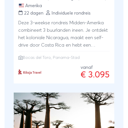
Amerika
22 dagen
Individuele rondreis
Deze 3-weekse rondreis Midden-Amerika
combineert 3 buurlanden ineen. Je ontdekt
het koloniale Nicaragua, maakt een self-
drive door Costa Rica en hebt een
tropische stop op de eilandengroep Bocas
Bocas del Toro
,
Panama-Stad
del Toro. Uiteindelijk sluit je af in Panama
stad. Geen rondreis is zo afwisselend als
vanaf
€ 3.095
deze rondreis in Midden-Amerika en toch
reis je ontspannen rond en heb je tijd om te
genieten.