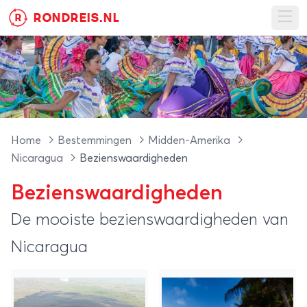
RONDREIS.NL
R
Ope
Home
Bestemmingen
Midden-Amerika
Nicaragua
Bezienswaardigheden
Bezienswaardigheden
De mooiste bezienswaardigheden van
Nicaragua