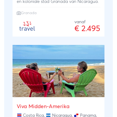
en koloniale stad Granada van Nicaragua.
Granada
vanaf
€ 2.495
Viva Midden-Amerika
Costa Rica
,
Nicaragua
,
Panama
,