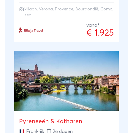
Bourgondië nippend aan de beste lokale
Milaan
,
Verona
,
Provence
, Bourgondië, Como,
wijnen en snuif (in het seizoen) de geur van
Iseo
lavendel op in de kleurrijke Provence. Steek
vanaf
de grens over naar Italië waar de
€ 1.925
ansichtkaart-waardige meren Como en
Iseo op je liggen te wachten. In Verona
proef je de lokale keuken bij een echte
Italiaanse nonna en je sluit je reis af in
Milaan vanwaar je de trein terug naar huis
neemt .
Pyreneeën & Katharen
Frankrijk
26 dagen