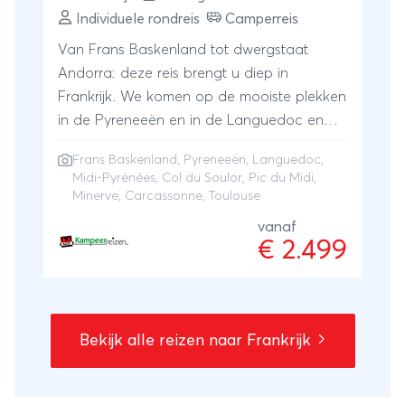
Individuele rondreis
Camperreis
Van Frans Baskenland tot dwergstaat
Andorra: deze reis brengt u diep in
Frankrijk. We komen op de mooiste plekken
in de Pyreneeën en in de Languedoc en
Midi-Pyrénées volgen we de historische
Frans Baskenland, Pyreneeën, Languedoc,
voetsporen van de katharen. Wees gerust,
Midi-Pyrénées, Col du Soulor, Pic du Midi,
bij deze reis hoeft u niet zelf te klimmen,
Minerve, Carcassonne, Toulouse
maar wordt u comfortabel per bus of
vanaf
berglift naar de toppen van o.a. de Col du
€ 2.499
Soulor en Pic du Midi gebracht, zodat u in
alle rust kunt genieten van de vergezichten.
Tijdens de excursies maakt u te voet kennis
met charmante plaatsen als Minerve,
Bekijk alle reizen naar Frankrijk
Carcassonne en Toulouse. Ook
indrukwekkende kastelen, kloosters en
historische binnensteden komen aan bod.