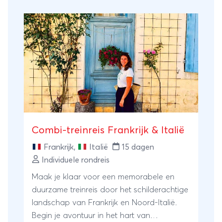
ontspannen fietsdagen, proef lokale
specialiteiten op Provençaalse markten en
krijg volop gelegenheid om het échte
Frankrijk te ervaren - met de zon op je
gezicht en de wind in je haren.
Combi-treinreis Frankrijk & Italië
Frankrijk
,
Italië
15 dagen
Individuele rondreis
Maak je klaar voor een memorabele en
duurzame treinreis door het schilderachtige
landschap van Frankrijk en Noord-Italië.
Begin je avontuur in het hart van