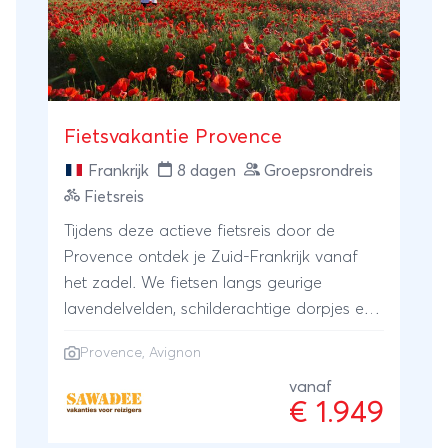
Fietsvakantie Provence
Frankrijk
8 dagen
Groepsrondreis
Fietsreis
Tijdens deze actieve fietsreis door de
Provence ontdek je Zuid-Frankrijk vanaf
het zadel. We fietsen langs geurige
lavendelvelden, schilderachtige dorpjes en
wijngaarden. Onderweg genieten we van
Provence
, Avignon
het mediterrane licht, de charme van
historische stadjes als Avignon en de rust
vanaf
€ 1.949
van het platteland. Deze reis biedt een
heerlijke mix van natuur en cultuur. Beleef