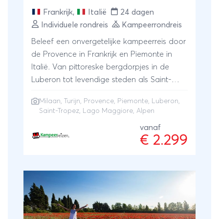
Frankrijk
,
Italië
24 dagen
Individuele rondreis
Kampeerrondreis
Beleef een onvergetelijke kampeerreis door
de Provence in Frankrijk en Piemonte in
Italië. Van pittoreske bergdorpjes in de
Luberon tot levendige steden als Saint-
Tropez, Turijn en Milaan, deze reis biedt u
Milaan
,
Turijn
,
Provence
, Piemonte, Luberon,
het ene culturele hoogtepunt na het
Saint-Tropez, Lago Maggiore, Alpen
andere. Verken kleurrijke markten en
vanaf
historische bezienswaardigheden van deze
€ 2.299
twee regio's. Onderweg genieten we van
fantastische uitzichten over het Lago
Maggiore en de bergen van de Alpen.
Wijnproeverijen, boottochten en excursies
zorgen voor een afwisselend
kampeeravontuur. Gaat u mee op reis?