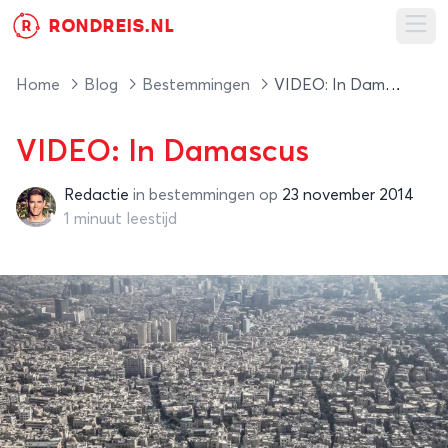
RONDREIS.NL
R
Ope
Home
Blog
Bestemmingen
VIDEO: In Damascus
VIDEO: In Damascus
Redactie
in
bestemmingen
op
23 november 2014
Redactie
1 minuut leestijd