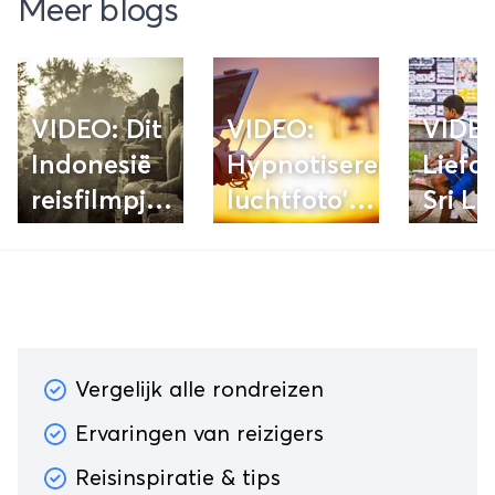
Meer blogs
VIDEO: Dit
VIDEO:
VIDE
Indonesië
Hypnotiserende
Liefd
reisfilmpje
luchtfoto's
Sri L
is bizar
en
mooi
videobeelden
samengevoegd
Vergelijk alle rondreizen
Ervaringen van reizigers
Reisinspiratie & tips