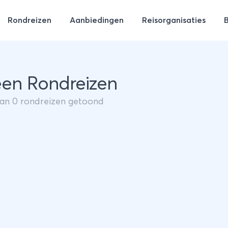
Rondreizen
Aanbiedingen
Reisorganisaties
en Rondreizen
van
0
rondreizen getoond