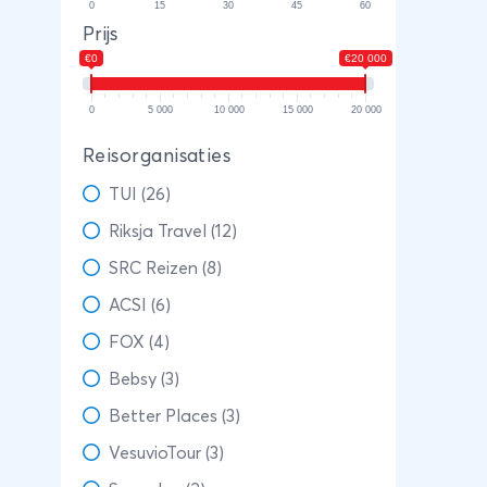
0
15
30
45
60
Prijs
€0
€20 000
0
5 000
10 000
15 000
20 000
Reisorganisaties
TUI (26)
Riksja Travel (12)
SRC Reizen (8)
ACSI (6)
FOX (4)
Bebsy (3)
Better Places (3)
VesuvioTour (3)