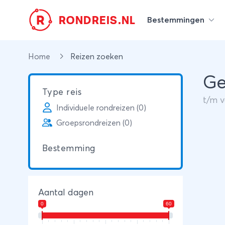
R
RONDREIS.NL
Bestemmingen
Home
Reizen zoeken
Ge
Type reis
t/m
Individuele rondreizen (0)
Groepsrondreizen (0)
Bestemming
Aantal dagen
0
60