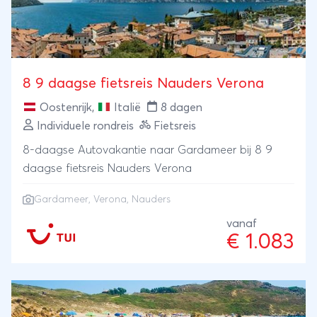
8 9 daagse fietsreis Nauders Verona
Oostenrijk
,
Italië
8 dagen
Individuele rondreis
Fietsreis
8-daagse Autovakantie naar Gardameer bij 8 9
daagse fietsreis Nauders Verona
Gardameer
,
Verona
, Nauders
vanaf
€ 1.083