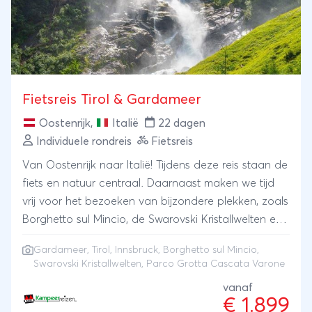
ons op om een compleet aanbod met vlucht en
huurauto te ontvangen. De tour kan worden
aangepast aan uw wensen.
Fietsreis Tirol & Gardameer
Oostenrijk
,
Italië
22 dagen
Individuele rondreis
Fietsreis
Van Oostenrijk naar Italië! Tijdens deze reis staan de
fiets en natuur centraal. Daarnaast maken we tijd
vrij voor het bezoeken van bijzondere plekken, zoals
Borghetto sul Mincio, de Swarovski Kristallwelten en
Parco Grotta Cascata Varone. We starten in het
Gardameer
, Tirol, Innsbruck, Borghetto sul Mincio,
Oostenrijkse Tirol nabij Innsbruck. Daarna reizen we
Swarovski Kristallwelten, Parco Grotta Cascata Varone
naar het Gardameer, om vervolgens weer
vanaf
noordwaarts richting Oostenrijk te keren. Onderweg
€ 1.899
zien we prachtige rivieren, meren en ruig