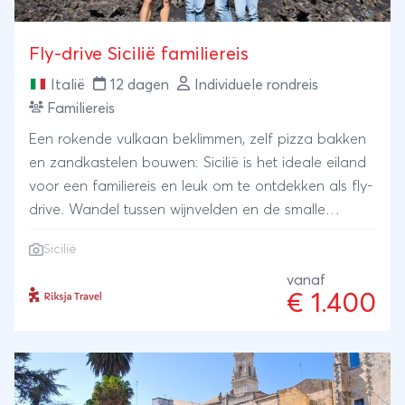
Fly-drive Sicilië familiereis
Italië
12 dagen
Individuele rondreis
Familiereis
Een rokende vulkaan beklimmen, zelf pizza bakken
en zandkastelen bouwen: Sicilië is het ideale eiland
voor een familiereis en leuk om te ontdekken als fly-
drive. Wandel tussen wijnvelden en de smalle
steegjes van barokke steden en rijd langs de kust
Sicilië
op zoek naar avontuur. Slapen doe je in
agriturismo’s, met lange, houten tafels onder
vanaf
€ 1.400
olijfbomen.