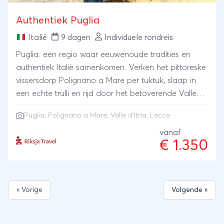
Authentiek Puglia
Italië
9 dagen
Individuele rondreis
Puglia: een regio waar eeuwenoude tradities en
authentiek Italië samenkomen. Verken het pittoreske
vissersdorp Polignano a Mare per tuktuk, slaap in
een echte trulli en rijd door het betoverende Valle
d’Itria, waar de iconische kegelhuisjes je camera
Puglia
, Polignano a Mare, Valle d’Itria, Lecce
uitnodigen. Geniet van de prachtige barokke stad
Lecce, waar iedere straat voelt als een levend
vanaf
€ 1.350
openluchtmuseum.
« Vorige
Volgende »