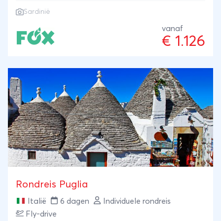
stranden van Europa, langs een intens blauwe zee.
Sardinië
vanaf
€ 1.126
Rondreis Puglia
Italië
6 dagen
Individuele rondreis
Fly-drive