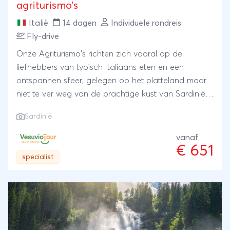
agriturismo’s
Italië
14 dagen
Individuele rondreis
Fly-drive
Onze Agriturismo's richten zich vooral op de
liefhebbers van typisch Italiaans eten en een
ontspannen sfeer, gelegen op het platteland maar
niet te ver weg van de prachtige kust van Sardinië.
De kust is absoluut een hoogtepunt.Bijna elke
Sardinië
accommodatie in deze rondreis beschikt over een
traditioneel restaurant waar de authentieke smaak
vanaf
€ 651
van verschillende typische Sardijnse gerechten te
specialist
proeven is. Alle producten komen uit de nabije
omgeving en zijn dus altijd vers.Maatwerk
rondreizen door Italië: authentieke vakanties weg
van het massatoerisme. Persoonlijk geselecteerde
hotels, topkwaliteit voor een betaalbare prijs, en
altijd beschikbare klantenservice.Neem contact met