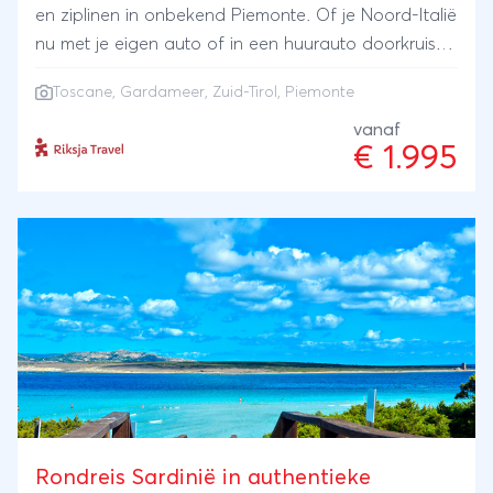
en ziplinen in onbekend Piemonte. Of je Noord-Italië
nu met je eigen auto of in een huurauto doorkruist,
een afwisselende gezinsvakantie is gegarandeerd.
Toscane
,
Gardameer
, Zuid-Tirol, Piemonte
De ene keer slaap je in een historisch stadje aan het
Gardameer, dan weer in een agriturismo met
vanaf
€ 1.995
zwembad en een knusse berglodge.
Rondreis Sardinië in authentieke