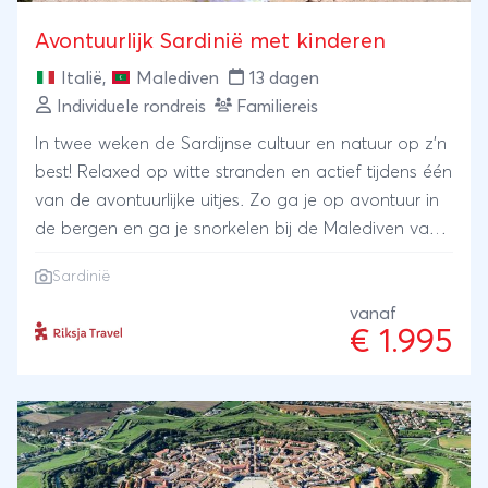
Avontuurlijk Sardinië met kinderen
Italië
,
Malediven
13 dagen
Individuele rondreis
Familiereis
In twee weken de Sardijnse cultuur en natuur op z’n
best! Relaxed op witte stranden en actief tijdens één
van de avontuurlijke uitjes. Zo ga je op avontuur in
de bergen en ga je snorkelen bij de Malediven van
Europa. Slaap op een traditionele boerderij of in
Sardinië
een sfeervol familiehotel met zwembad.
vanaf
€ 1.995