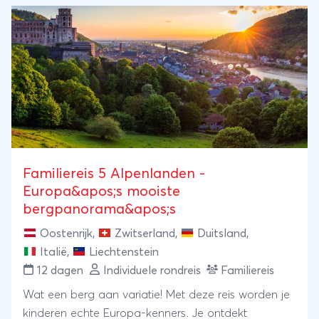
Familiereis 5 Alpenlanden -
Europa&apos;s mooiste
bergpanorama&apos;s
Oostenrijk
,
Zwitserland
,
Duitsland
,
Italië
,
Liechtenstein
12 dagen
Individuele rondreis
Familiereis
Wat een berg aan variatie! Met deze reis worden je
kinderen echte Europa-kenners. Je ontdekt