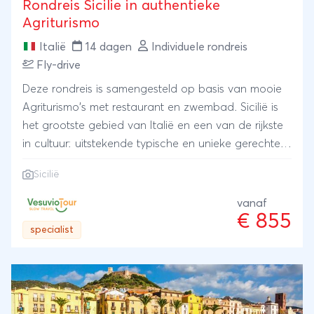
Rondreis Sicilie in authentieke
Agriturismo
Italië
14 dagen
Individuele rondreis
Fly-drive
Deze rondreis is samengesteld op basis van mooie
Agriturismo's met restaurant en zwembad. Sicilië is
het grootste gebied van Italië en een van de rijkste
in cultuur: uitstekende typische en unieke gerechten,
indrukwekkende archeologische vindplaatsen en
Sicilië
lange zandstranden. Maatwerk rondreizen door
Italië: authentieke vakanties weg van het
vanaf
€ 855
massatoerisme. Persoonlijk geselecteerde hotels,
specialist
topkwaliteit voor een betaalbare prijs, en altijd
beschikbare klantenservice. Neem contact met ons
op voor een compleet aanbod met vlucht en
huurauto te ontvangen. De Tour kan naar wens
worden aangepast.