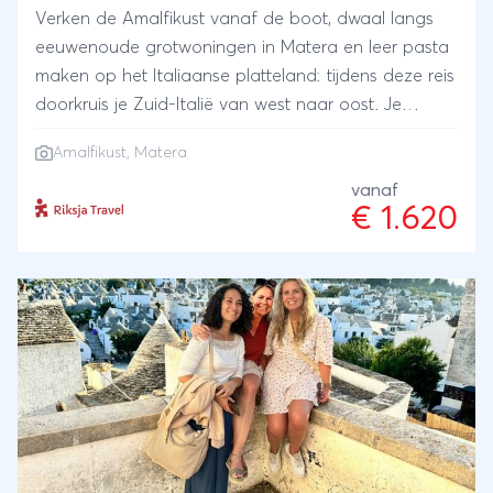
Verken de Amalfikust vanaf de boot, dwaal langs
eeuwenoude grotwoningen in Matera en leer pasta
maken op het Italiaanse platteland: tijdens deze reis
doorkruis je Zuid-Italië van west naar oost. Je
overnacht op bijzondere locaties, zoals in een
Amalfikust, Matera
kegelvormig trulli-huisje, een grotwoning of op een
oude olijfboerderij. Sluit je reis af op de mooiste
vanaf
€ 1.620
zandstranden die Italië te bieden heeft.