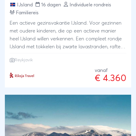
IJsland
16 dagen
Individuele rondreis
Familiereis
Een actieve gezinsvakantie IJsland. Voor gezinnen
met oudere kinderen, die op een actieve manier
heel IJsland willen verkennen. Een compleet rondje
IJsland met tokkelen bij zwarte lavastranden, raften
op een gletsjerrivier en mountainbiken bij Reykjavik.
Reykjavik
Dát zijn de ingrediënten voor je familiereis. De
adrenaline stroomt door je lijf terwijl je van
vanaf
€ 4.360
hoogtepunt naar hoogtepunt rijdt. Lees verder over
je actieve gezinsvakantie.