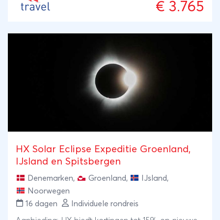
€ 3.765
HX Solar Eclipse Expeditie Groenland,
IJsland en Spitsbergen
Denemarken
,
Groenland
,
IJsland
,
Noorwegen
16 dagen
Individuele rondreis