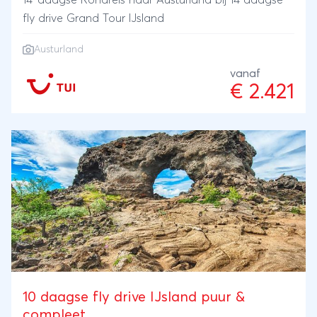
14-daagse Rondreis naar Austurland bij 14 daagse
fly drive Grand Tour IJsland
Austurland
vanaf
€ 2.421
10 daagse fly drive IJsland puur &
compleet