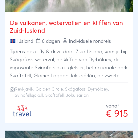
Oslo bijgeboekt dient te worden in verband met de
doorverbinding van de vlucht vanuit Longyearbyen.
Uiteraard zullen wij u hierover informeren indien dit
De vulkanen, watervallen en kliffen van
van toepassing is op uw reis.
Zuid-IJsland
IJsland
6 dagen
Individuele rondreis
Tijdens deze fly & drive door Zuid IJsland, kom je bij
Skógafoss waterval, de kliffen van Dyrhólaey, de
imposante Svínafellsjökull gletsjer, het nationale park
Skaftafell, Glacier Lagoon Jökulsárlón, de zwarte
stranden, de Gouden Cirkel en Reykjavik.
Reykjavik
,
Golden Circle
, Skógafoss, Dyrhólaey,
Svínafellsjökull, Skaftafell, Jökulsárlón
vanaf
€ 915