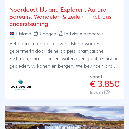
Noordoost IJsland Explorer , Aurora
Borealis, Wandelen & zeilen - Incl. bus
ondersteuning
IJsland
7 dagen
Individuele rondreis
Het noorden en oosten van IJsland worden
gekenmerkt door kleine dorpjes, dramatische
kustlijnen, smalle fjorden, watervallen, geothermische
gebieden, vulkanen en bergen. We bevinden ons
hier midden in de natuur en het landschap is
vanaf
adembenemend. Deze bestemming biedt het hele
€ 3.850
jaar door uitstekende buitenervaringen, zoals
Inclusief
trektochten langs de ruige hooglanden.