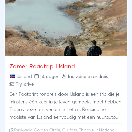
Zomer Roadtrip IJsland
IJsland
14 dagen
Individuele rondreis
Fly-drive
Een Footprint rondreis door IJsland is een trip die je
minstens één keer in je leven gemaakt moet hebben.
Tijdens deze reis verken je net als Reiskick het
mooiste van IJsland eenvoudig met een huurauto.
Bewonder het land van vuur en ijs en laat jezelf
Reykjavik
,
Golden Circle
,
Gullfoss
, Thingvellir National