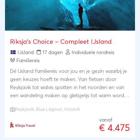
Seydisfjordur - Myvatn - Hvammstangi - Arnarstapi -
Barnafoss - Reykjavik
Riksja’s Choice – Compleet IJsland
IJsland
17 dagen
Individuele rondreis
Familiereis
Dé IJsland familiereis voor jou en je gezin waarbij je
geen keuzes hoeft te maken. Van fietsen door
Reykjavik tot walvis spotten in het noorden en van
een wandeling maken op gletsjerijs tot warm worden
in de Blue Lagoon. Je bepaalt je eigen tempo en
Reykjavik
,
Blue Lagoon
,
Húsavík
combineert dé hot spots met onbekende pareltjes.
Lees verder over deze complete IJsland familiereis.
vanaf
€ 4.475