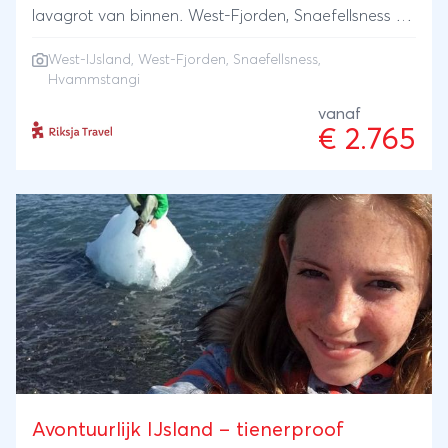
pakket extra boeken in de online prijsopgave.
lavagrot van binnen. West-Fjorden, Snaefellsness en
Hvammstangi zijn off the beaten track. Voor
West-IJsland, West-Fjorden, Snaefellsness,
liefhebbers van puur natuur. Van puur IJsland.
Hvammstangi
vanaf
€ 2.765
Avontuurlijk IJsland – tienerproof