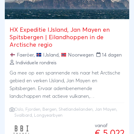
HX Expeditie IJsland, Jan Mayen en
Spitsbergen | Eilandhoppen in de
Arctische regio
Faeröer
,
IJsland
,
Noorwegen
14 dagen
Individuele rondreis
Ga mee op een spannende reis naar het Arctische
gebied en verken IJsland, Jan Mayen en
Spitsbergen. Ervaar adembenemende
landschappen met actieve vulkanen,
indrukwekkende fjorden, hoge watervallen, ijzige
Oslo
,
Fjorden
,
Bergen
, Shetlandeilanden, Jan Mayen,
gletsjers en de ongerepte wildernis. Eilandhoppen in
Svalbard, Longyearbyen
de Arctische regio Uw Arctische avontuur begint in
vanaf
het sfeervolle Bergen, waarna u koers zet naar de
€ 5.022