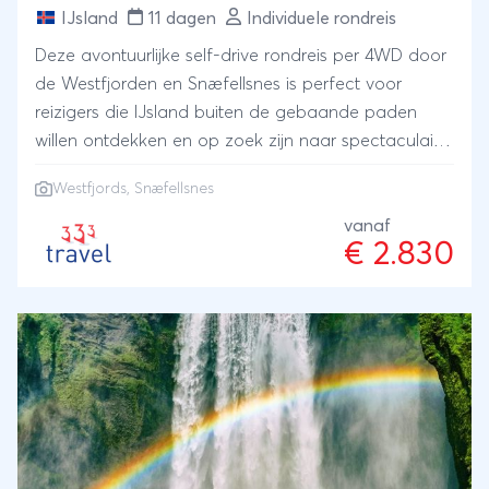
IJsland
11 dagen
Individuele rondreis
per MS Spitsbergen met volpension aan boord.
Transfer HX kade - Longyearbyen Airport. Vliegreis
Deze avontuurlijke self-drive rondreis per 4WD door
Longyearbyen - Oslo in Economy Class. Vliegreis
de Westfjorden en Snæfellsnes is perfect voor
Oslo - Amsterdam (bij te boeken terugreis pakket).
reizigers die IJsland buiten de gebaande paden
Vervoer De vlucht vanuit Longyearbyen naar Oslo is
willen ontdekken en op zoek zijn naar spectaculaire
inbegrepen in dit pakket, bij boeking worden de
natuur, rust en het authentieke IJsland willen
tijden bekend gemaakt. De vluchten vanuit
Westfjords, Snæfellsnes
ervaren.
Amsterdam naar Bergen en van Oslo naar
vanaf
Amsterdam kunnen wij ook voor u reserveren. De
€ 2.830
prijzen en de tijden van de vluchten vanuit
Amsterdam naar Keflavik en vanuit Oslo naar
Amsterdam zijn onder voorbehoud en moeten wij
aanvragen. Wij zullen u uiteraard over deze tarieven
en tijden berichten alvorens de vliegreis definitief te
reserveren. Vluchten zijn vanaf 11 maanden voor
vertrek boekbaar.Let op: het kan voorkomen dat er
na afloop van uw reis een extra overnachting in