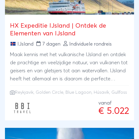
HX Expeditie IJsland | Ontdek de
Elementen van IJsland
IJsland
7 dagen
Individuele rondreis
Maak kennis met het vulkanische IJsland en ontdek
de prachtige en veelzijdige natuur, van vulkanen tot
geisers en van gletsjers tot aan watervallen. IJsland
heeft het allemaal en is daarom de perfecte
bestemming voor een expeditiereis! Vaar helemaal
Reykjavik
,
Golden Circle
,
Blue Lagoon
,
Húsavík
,
Gullfoss
rondom IJsland aan boord van het expeditieschip
MS Fridtjof Nansen IJsland is de perfecte
vanaf
€ 5.022
bestemming voor ontdekkingsreizigers die op zoek
zijn naar het onverwachte. De geschiedenis van het
land gaat terug tot de oude sagen en IJslandse
volksverhalen zitten vol met mystiek, elfjes en trollen.