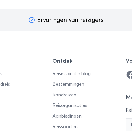
Ervaringen van reizigers
Ontdek
Vo
Fa
s
Reisinspiratie blog
dreis
Bestemmingen
Rondreizen
Me
Reisorganisaties
Rei
Aanbiedingen
Reissoorten