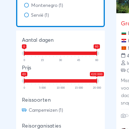
Montenegro (1)
Servië (1)
Gr
Aantal dagen
0
60
0
15
30
45
60
I
Prijs
€0
€20 000
Mis
voo
0
5 000
10 000
15 000
20 000
daa
Reissoorten
sna
Camperreizen (1)
Eil
D
azu
wit
Reisorganisaties