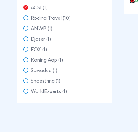
zov
ACSI (1)
één
Rodina Travel (10)
Gri
is 
ANWB (1)
van
Djoser (1)
Gri
FOX (1)
Spe
Koning Aap (1)
wer
den
Sawadee (1)
bes
Shoestring (1)
vak
WorldExperts (1)
Dat
de 
cul
Ser
mee
vaka