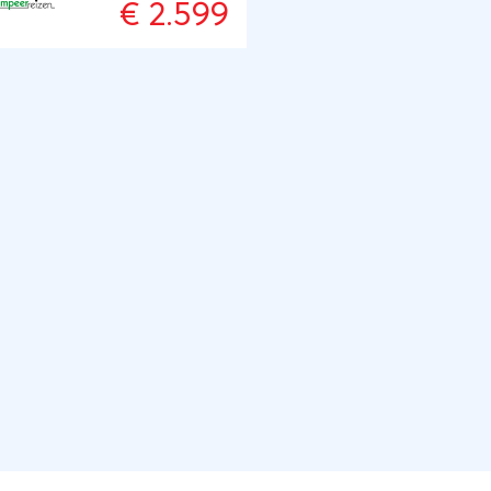
€ 2.599
eel woorden gebruiken als
 woord voldoende is:
ekenland. Maar Griekenland
veel meer. Het is de bakermat
 onze beschaving.
ekenland is de Olympische
len en Delphi en daarmee
d de basis gelegd voor ons
ken, ons doen, onze
chaving en … onze
anties. We reizen over land.
 betekent dat we en route
mooie natuur- en
tuurschatten van Kroatië,
vië, Macedonië en Albanië
nemen: op-en-top
ntieplezier!