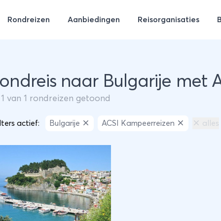
Rondreizen
Aanbiedingen
Reisorganisaties
Rondreis naar Bulgarije met
m
1
van
1
rondreizen getoond
lters actief:
Bulgarije
ACSI Kampeerreizen
alles