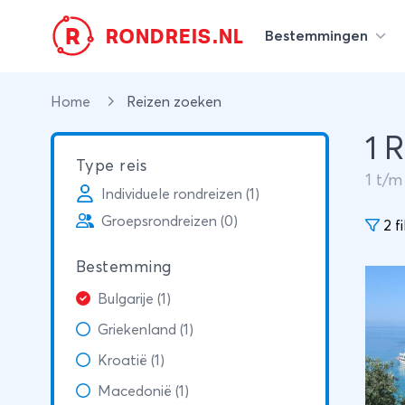
R
RONDREIS.NL
Bestemmingen
Home
Reizen zoeken
1 
Type reis
1
t/
Individuele rondreizen (1)
Groepsrondreizen (0)
2 fi
Bestemming
Bulgarije (1)
Griekenland (1)
Kroatië (1)
Macedonië (1)