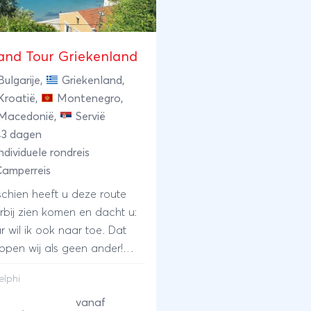
and Tour Griekenland
Bulgarije
,
Griekenland
,
Kroatië
,
Montenegro
,
Macedonië
,
Servië
43 dagen
ndividuele rondreis
Camperreis
schien heeft u deze route
rbij zien komen en dacht u:
r wil ik ook naar toe. Dat
ppen wij als geen ander!
anden, groene hellingen,
elphi
urblauwe zee, verblindend
te huisjes, zon. Ach, waarom
vanaf