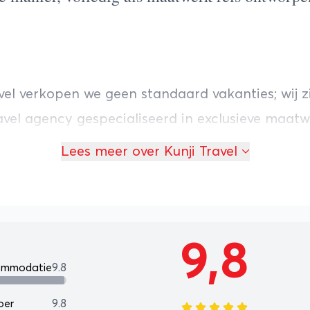
avel verkopen we geen standaard vakanties; wij z
avel agency gespecialiseerd in exclusieve maatw
en Taiwan. Wij geloven dat een reis naar Azië e
Lees meer over Kunji Travel
ing moet zijn van jouw unieke persoonlijkheid. A
e specialist richten wij ons bewust en uitsluite
nerende bestemmingen. Hierdoor bieden we gee
sme, maar een intieme, hoogwaardige en op ma
9,8
iservaring met oog voor elk detail.
ommodatie
9.8
de échte lokale experts
oer
9.8