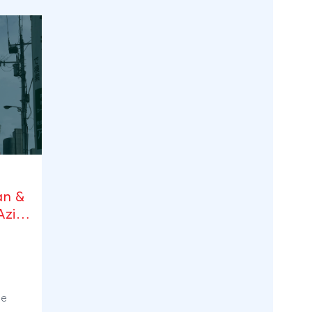
wij een
 interesses,
is in alle
ieve reis
heid,
an &
n soms
Azië
r nooit
g, 7 dagen
e
ige en
de