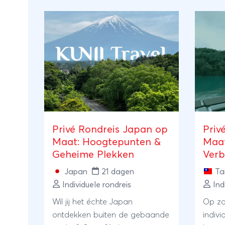
Jouw reis m
maatwerk rei
reisstijl en
vrijheid, ee
onder begel
precies zoal
4. 24/7 Lok
Privé Rondreis Japan op
Priv
Maat: Hoogtepunten &
Maat
Reizen naar
Geheime Plekken
Verb
uitdagingen
Japan
21 dagen
Ta
alleen voor.
Individuele rondreis
Ind
per week be
Wil jij het échte Japan
Op zo
beantwoorde
ontdekken buiten de gebaande
indivi