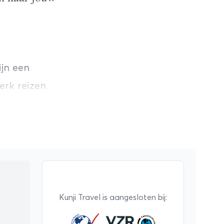
ijn een
erk reizen
en
ls
nd op deze
n
at
Kunji Travel is aangesloten bij: