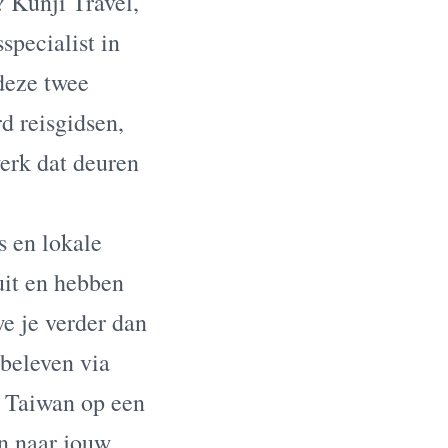
 Kunji Travel,
specialist in
 deze twee
d reisgidsen,
erk dat deuren
s en lokale
uit en hebben
e je verder dan
 beleven via
n Taiwan op een
n naar jouw