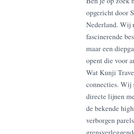
Ben je op zoek n
opgericht door S
Nederland. Wij r
fascinerende be
maar een diepga
opent die voor a
Wat Kunji Travel
connecties. Wij 
directe lijnen 
de bekende highl
verborgen parel
grensverleggend