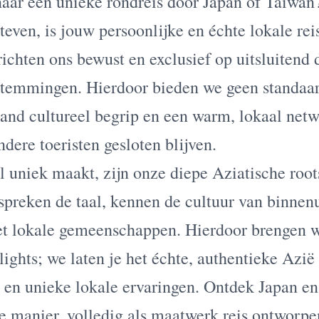
aar een unieke rondreis door Japan of Taiwan?
teven, is jouw persoonlijke en échte lokale reis
ichten ons bewust en exclusief op uitsluitend
stemmingen. Hierdoor bieden we geen standaar
and cultureel begrip en een warm, lokaal netw
ndere toeristen gesloten blijven.
 uniek maakt, zijn onze diepe Aziatische root
spreken de taal, kennen de cultuur van binnen
met lokale gemeenschappen. Hierdoor brengen w
ights; we laten je het échte, authentieke Azië
s en unieke lokale ervaringen. Ontdek Japan e
e manier, volledig als maatwerk reis ontworpe