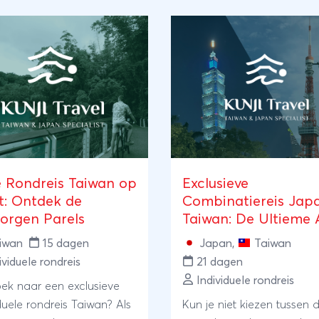
oet weerspiegelen wie jij bent. Daarom creëren 
s die volledig is afgestemd op jouw persoonlijke
 tempo. Of je nu droomt van een individuele rondre
n actieve fietsvakantie door Taiwan, of een exclus
eiding van een VIP-host; wij maken het werkelijk
s jij het voor ogen hebt.
ale ondersteuning & rust
é Rondreis Taiwan op
Exclusieve
: Ontdek de
Combinatiereis Jap
 een verre bestemming is fantastisch, maar ka
orgen Parels
Taiwan: De Ultieme 
 met zich meebrengen. Met Kunji Travel sta je e
Ervaring
iwan
15 dagen
Japan
,
Taiwan
 Ons lokale team is tijdens je reis 24 uur per da
ividuele rondreis
21 dagen
reikbaar om ondersteuning te bieden, vragen t
Individuele rondreis
ek naar een exclusieve
n of direct te helpen. Wij zorgen voor een veil
duele rondreis Taiwan? Als
Kun je niet kiezen tussen 