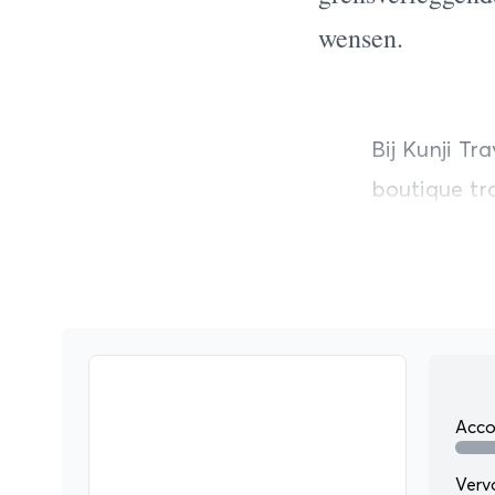
wensen.
Bij Kunji Tr
boutique tr
naar Japan 
weerspiegel
kleinschalig
twee fasci
massatoeri
gemaakte re
Acc
1. Wij zijn 
Verv