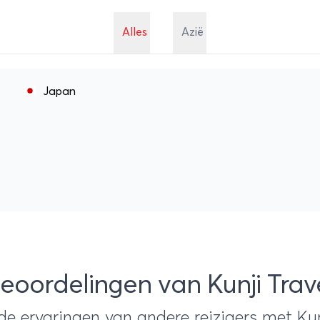
r om jouw unieke maatwerk rondreis naar Japan
en? Neem vandaag nog contact met ons op voo
Alles
Azië
vrijblijvend reisvoorstel!
Japan
eoordelingen van Kunji Trav
de ervaringen van andere reizigers met Kun