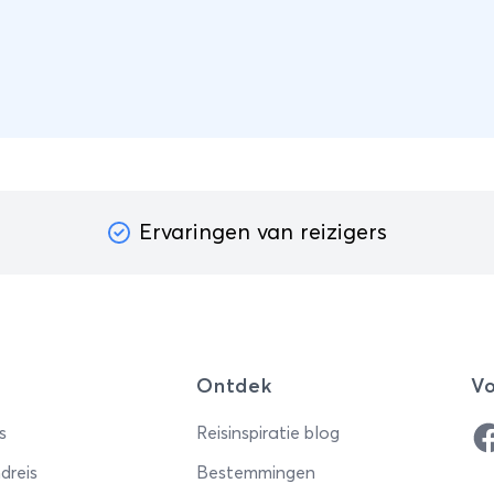
twee van de meest
fascinerende culturen in 
Als gespecialiseerd bout
travel agency geloven we
standaard groepsreizen; 
reisschema is een hand
voorstel dat we 100% o
maken op basis van jou
Ervaringen van reizigers
persoonlijke reiswensen 
tempo.
Ontdek
Vo
Fa
s
Reisinspiratie blog
dreis
Bestemmingen