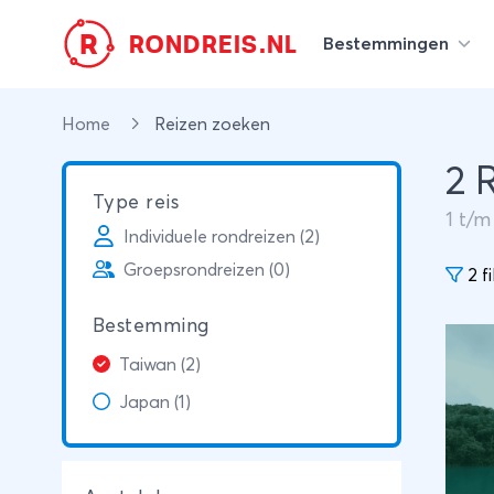
R
RONDREIS.NL
Bestemmingen
Home
Reizen zoeken
2 
Type reis
1
t/
Individuele rondreizen (2)
Groepsrondreizen (0)
2 fi
Bestemming
Taiwan (2)
Japan (1)