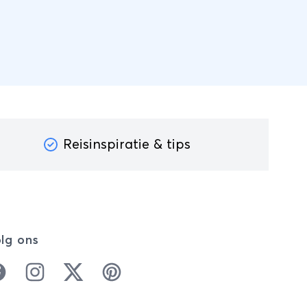
Azië.
ique
 niet in
dit
gemaakt
p maat
w
Reisinspiratie & tips
en
lg ons
cebook
Instagram
Twitter
Pinterest