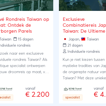
ivé Rondreis Taiwan op
Exclusieve
at: Ontdek de
Combinatiereis Ja
rborgen Parels
Taiwan: De Ultieme
Ervaring
Taiwan
15 dagen
Japan
,
Taiwan
ndividuele rondreis
21 dagen
Individuele rondreis
zoek naar een exclusieve
ividuele rondreis Taiwan? Als
Kun je niet kiezen tussen
tique specialist ontwerpen
mystieke tradities van J
 jouw droomreis op maat, vol
de ongerepte natuur va
eke lokale ontmoetingen en
Taiwan? Met deze uniek
e cultuur.
combinatiereis naar Jap
vanaf
vanaf
Taiwan hoeft dat ook ni
€ 2.200
€ 4
21-daagse individuele ro
ecialist
specialist
biedt de perfecte balans