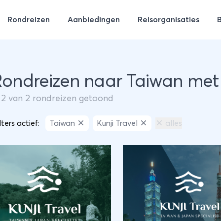
Rondreizen
Aanbiedingen
Reisorganisaties
Rondreizen naar Taiwan met 
m
2
van
2
rondreizen getoond
lters actief:
Taiwan
Kunji Travel
alles