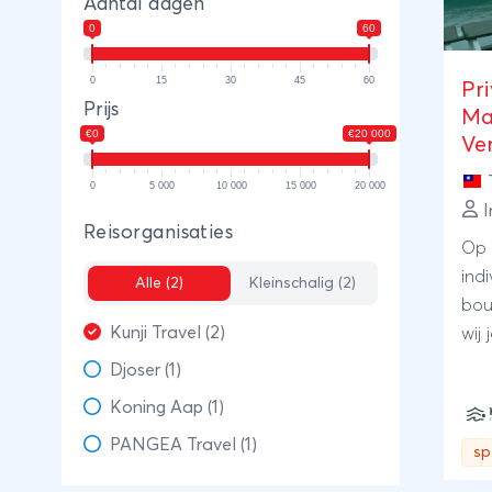
Aantal dagen
0
60
0
15
30
45
60
Pr
Prijs
Ma
€0
€20 000
Ve
0
5 000
10 000
15 000
20 000
I
Reisorganisaties
Op 
ind
Alle (2)
Kleinschalig (2)
bou
Kunji Travel (2)
wij
uni
Djoser (1)
diep
Koning Aap (1)
PANGEA Travel (1)
sp