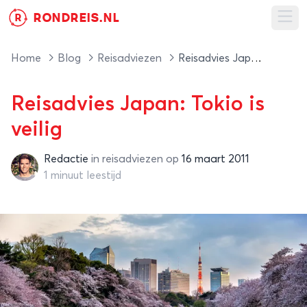
RONDREIS.NL
R
Ope
Home
Blog
Reisadviezen
Reisadvies Japan: Tokio is veilig
Reisadvies Japan: Tokio is
veilig
Redactie
in
reisadviezen
op
16 maart 2011
Redactie
1 minuut leestijd