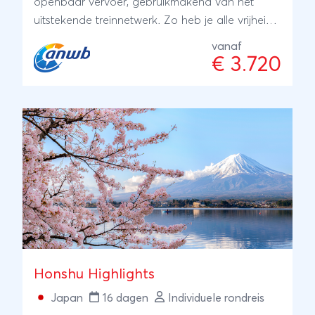
openbaar vervoer, gebruikmakend van het
uitstekende treinnetwerk. Zo heb je alle vrijheid.
Wij regelen de overnachtingen en helpen je bij
vanaf
het maken van een reisschema.
€ 3.720
Honshu Highlights
Japan
16 dagen
Individuele rondreis