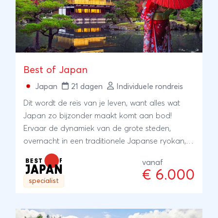
Best of Japan
Japan
21 dagen
Individuele rondreis
Dit wordt de reis van je leven, want alles wat
Japan zo bijzonder maakt komt aan bod!
Ervaar de dynamiek van de grote steden,
overnacht in een traditionele Japanse ryokan,
ontdek de unieke Japanse cultuur en sluit af
vanaf
met een paradijs voor ‘foodies’. Bijzondere
€ 6.000
excursies, zoals een sushi-workshop en een
specialist
fietstour door de Japanse Alpen, maken deze
reis compleet.