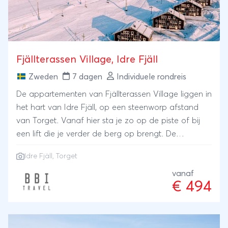
Fjällterassen Village, Idre Fjäll
Zweden
7 dagen
Individuele rondreis
De appartementen van Fjällterassen Village liggen in
het hart van Idre Fjäll, op een steenworp afstand
van Torget. Vanaf hier sta je zo op de piste of bij
een lift die je verder de berg op brengt. De
comfortabele appartementen zijn modern ingericht
Idre Fjäll, Torget
en voorzien van een sauna. Het type Fjällterassen
en Fjällvegen zijn zelfs voorzien van een sfeervolle
vanaf
€ 494
houtkachel! Alles wat nodig is voor een leuke
skivakantie! In het kort Van 20 december 2025 tot 14
maart 2026 vertrek je iedere zaterdag vanaf
Schiphol of Groningen Airport Eelde Vlieg je vanaf