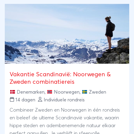
Kortom: vakantiepret voor het hele gezin!
Vakantie Scandinavië: Noorwegen &
Zweden combinatiereis
Denemarken
,
Noorwegen
,
Zweden
14 dagen
Individuele rondreis
Combineer Zweden en Noorwegen in één rondreis
en beleef de ultieme Scandinavië vakantie, waarin
hippe steden en adembenemende natuur elkaar
perfect aanvullen. Je verblijft in sfeervolle