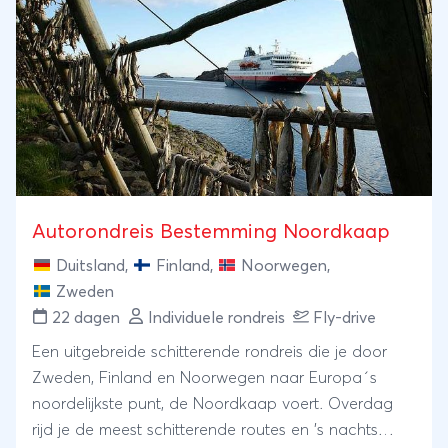
Autorondreis Bestemming Noordkaap
Duitsland
,
Finland
,
Noorwegen
,
Zweden
22 dagen
Individuele rondreis
Fly-drive
Een uitgebreide schitterende rondreis die je door
Zweden, Finland en Noorwegen naar Europa´s
noordelijkste punt, de Noordkaap voert. Overdag
rijd je de meest schitterende routes en ’s nachts