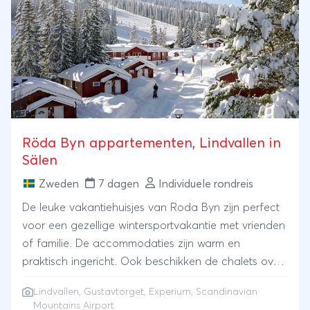
Röda Byn appartementen, Lindvallen in
Sälen
Zweden
7 dagen
Individuele rondreis
De leuke vakantiehuisjes van Roda Byn zijn perfect
voor een gezellige wintersportvakantie met vrienden
of familie. De accommodaties zijn warm en
praktisch ingericht. Ook beschikken de chalets over
een privésauna, ideaal om na een actieve dag in de
Lindvallen, Gustavtorget, Experium, Scandinavian
sneeuw helemaal tot rust te komen. Dankzij de
Mountains Airport