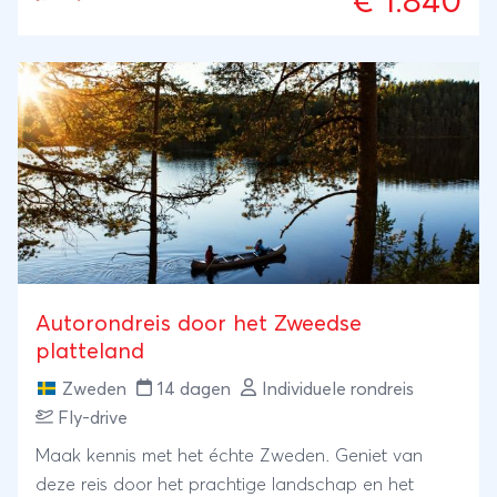
€ 1.840
tweedaagse kanotocht. Naast het verblijf, zijn er
ook toffe activiteiten inbegrepen in de reis, zoals
een tokkelavontuur in de bossen van Småland. Een
actieve reis, waarbij ook genoeg ruimte is voor
ontspanning.
Autorondreis door het Zweedse
platteland
Zweden
14 dagen
Individuele rondreis
Fly-drive
Maak kennis met het échte Zweden. Geniet van
deze reis door het prachtige landschap en het