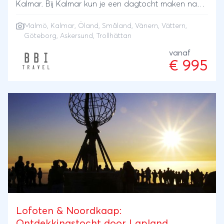
Kalmar. Bij Kalmar kun je een dagtocht maken naar
het lieflijke eiland Öland en de provincie Småland
Malmö, Kalmar, Öland, Småland, Vänern, Vättern,
verkennen, bekend om de glasblazerijen, bossen en
Göteborg, Askersund, Trollhättan
meren. Je verblijft ook op korte afstand tussen het
vanaf
Vänern- en Vätternmeer. Een uitstapje naar de
€ 995
scherenkust met de kleurige houten huisjes ten
noorden van Göteborg wil je vast niet missen.
Reisschema 1 nacht overtocht met Finnlines van
Travemünde naar Malmö 3 nachten Home Hotel
Temperance - Malmö 3 nachten First Hotel Witt -
Kalmar 3 nachten PerOlofGården, Åsbro -
Askersund 3 nachten Home Hotel Kung Oscar -
Trollhättan 1 nacht overtocht met Finnlines van
Malmö naar Travemünde Vervoer De overtochten
van Travemünde naar Malmö retour met Finnlines
zijn inbegrepen.
Lofoten & Noordkaap:
Ontdekkingstocht door Lapland