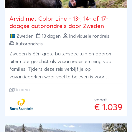
Göteborg 18:45-09.15 uur *Verblijf is naar keuze te
verlengen, neem hiervoor contact met ons op.
Vervoer Inbegrepen is de overtocht met Stena Line.
Arvid met Color Line - 13-, 14- of 17-
Gaat je voorkeur uit naar een andere reisroute?
daagse autorondreis door Zweden
Vraag ons dan naar de verschillende opties.
Zweden
13 dagen
Individuele rondreis
Autorondreis
Zweden is één grote buitenspeeltuin en daarom
uitermate geschikt als vakantiebestemming voor
families. Tijdens deze reis verblijf je op
vakantieparken waar veel te beleven is voor
kinderen. Je reist door de provincie Dalarna, waar je
Dalarna
onderweg elanden en rendieren kunt tegenkomen.
Er is genoeg tijd om lekker te zwemmen, een
vanaf
€ 1.039
kanotocht te maken, op de mountainbike te
stappen, of mee te gaan op een spannende
elandsafari. Kom buiten spelen in Zweden!