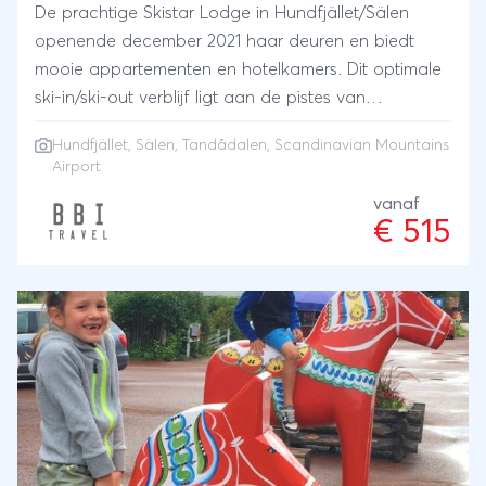
De prachtige Skistar Lodge in Hundfjället/Sälen
openende december 2021 haar deuren en biedt
mooie appartementen en hotelkamers. Dit optimale
ski-in/ski-out verblijf ligt aan de pistes van
Hundfjället, vlakbij de stoeltjesliften en de
Hundfjället, Sälen, Tandådalen, Scandinavian Mountains
transportlift naar Tandådalen. Hiervandaan heb je
Airport
dus makkelijk toegang tot twee van de vier
vanaf
skigebieden van Sälen. In het kort Van 19 december
€ 515
2026 tot 13 maart 2027 vertrek je iedere zaterdag
vanaf Schiphol of Groningen Airport Eelde Vlieg je
vanaf Groningen, dan is het parkeren op Groningen
Airport Eelde gratis inbegrepen Ruimbagage is bij te
boeken (kosten € 46 per koffer) Per bijgeboekte
koffer mag je gratis een ski set (ski’s, stokken en
skischoenen, max. 15kg) bij boeken. De transfer is
inbegrepen Op 25 transferminuten vanaf
Scandinavian Mountains Airport SkiStar Lodge