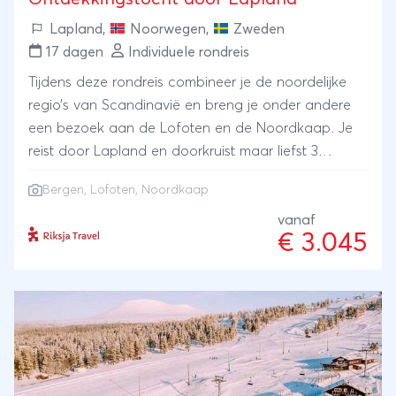
Lapland
,
Noorwegen
,
Zweden
17 dagen
Individuele rondreis
Tijdens deze rondreis combineer je de noordelijke
regio’s van Scandinavië en breng je onder andere
een bezoek aan de Lofoten en de Noordkaap. Je
reist door Lapland en doorkruist maar liefst 3
landen: Noorwegen, Zweden en Finland. Leer hoe je
Bergen
,
Lofoten
, Noordkaap
Koningskrab moet klaarmaken bij de Noordkaap en
verblijf op unieke locaties. Ontdek de ruige
vanaf
€ 3.045
landschappen, bergen en meren van het hoge
noorden. Vanaf eind augustus heb je al kans om
het noorderlicht te zien, dus houd je ogen ’s avonds
goed open.