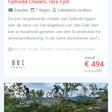
Fjällvidd Chalets, Idre Fjäll
Zweden
7 dagen
Individuele rondreis
De pas opgeleverde chalets van Fjällvidd liggen
aan de rand van het skigebied van Idre Fjäll. Hier
kan je maximaal genieten van een Scandinavische
wintersportbeleving. In de ruime woonkamer plof je
na een dag vol activiteiten op de comfortabele
Idre Fjäll, Torget, Schiphol, Groningen Airport Eelde
bank, kan je de houtkachel aansteken voor wat
extra warmte en sfeer of heerlijke maaltijden koken
vanaf
€ 494
in de uitgebreide keuken. Alle huizen zijn daarnaast
ook voorzien van een sauna, waar je in de avonden
Inclusief
lekker in kunt ontspannen. De chalets liggen op ca.
850m lopen van het centrale plein Torget, waar je
onder andere de supermarkt vindt, een sportzaak
alsook meerdere horecagelegenheden. De pistes en
liften zijn ook nooit ver weg. 200 meter lopen, de
weg oversteken en je staat op de piste! Hup, naar