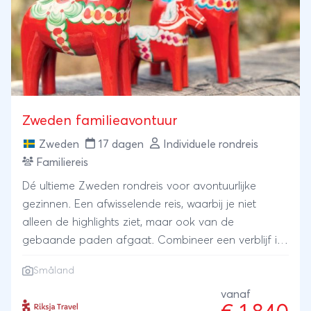
restaurants, nachtclub, activiteiten en supermarkt;
alles is dichtbij. Beschrijving Alle hotelkamers (25m2)
beschikken over een tweepersoonsbed of twee 1-
persoonsbedden. De nieuwe, moderne en
comfortabele kamers, hebben een zitje bestaande
uit twee stoelen en tafel. Verder een grote,
interactieve flatscreen televisie, een badkamer met
Zweden familieavontuur
douche en toilet en in de hal een droogkast voor
skikleding. In de skiberging heeft elke kamer een
Zweden
17 dagen
Individuele rondreis
eigen ski-locker voor de uitrusting. Draadloos
Familiereis
internet is gratis te gebruiken. De hotelkamers zijn
Dé ultieme Zweden rondreis voor avontuurlijke
geschikt voor maximaal 2-personen. Zijn er meer
gezinnen. Een afwisselende reis, waarbij je niet
deelnemers, kies dan voor één van de
alleen de highlights ziet, maar ook van de
appartementen van Skistar Lodge Hundfjallet. Op
gebaande paden afgaat. Combineer een verblijf in
de begane grond heeft elke kamer een eigen ski-
huisjes op de mooiste plekken in de natuur, met
locker voor de uitrusting.
Småland
hotels in hippe Scandinavische steden en ga
eventueel een nachtje wildkamperen tijdens een
vanaf