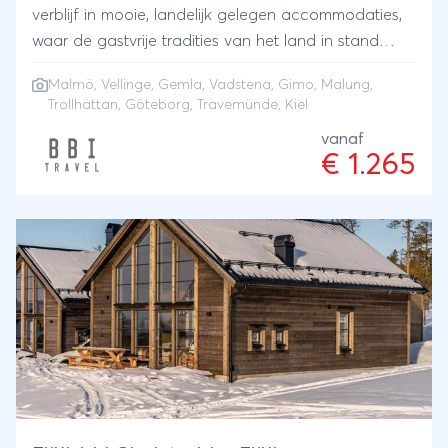
verblijf in mooie, landelijk gelegen accommodaties,
waar de gastvrije tradities van het land in stand
worden gehouden. Reisschema 1 nacht overtocht
Malmö, Vellinge, Gemla, Vadstena, Gimo, Malung,
met Finnlines van Travemünde naar Malmö 2
Trollhättan, Göteborg, Travemünde, Kiel
nachten Ängavallen Gård - Vellinge 2 nachten Villa
vanaf
Gransholm - Gemla 2 nachten Vadstena
€ 1.265
Klosterhotel - Vadstena 2 nachten Gimo Herrgård -
Gimo 2 nachten Värdshuset Lugnet - Malung 2
nachten Albert Kök & Hotell - Trollhättan 1 nacht
overtocht met Stena Line van Göteborg naar Kiel
Vervoer De overtochten met Finnlines (van
Travemünde naar Malmö) en Stena Line (Van
Göteborg naar Kiel) zijn inbegrepen.