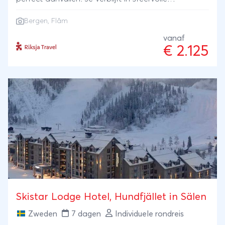
accommodaties en maakt onvergetelijke excursies,
Bergen
, Flåm
zoals kanoën op een kristalhelder bergmeer,
omringd door ruige bergen en eindeloze bossen, en
vanaf
€ 2.125
een indrukwekkende fjordcruise in Flåm, waar steile
kliffen en watervallen zich voor je uitstrekken. Deze
tweeweekse autovakantie biedt de ideale mix van
avontuur en ontspanning en is zelfs uit te breiden
met een paar dagen aan de kust van Denemarken,
zodat je Scandinavië van alle kanten kunt ervaren.
Skistar Lodge Hotel, Hundfjället in Sälen
Zweden
7 dagen
Individuele rondreis