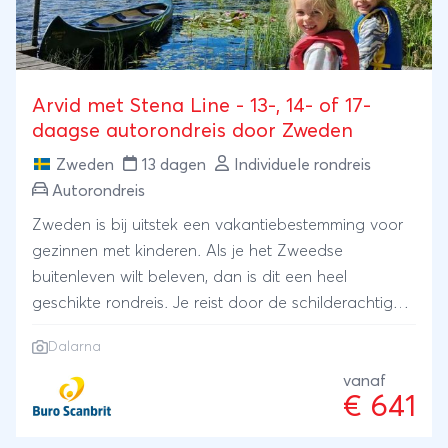
in Duitsland bijboeken. Gaat jouw voorkeur uit naar
een andere reisroute? Vraag ons dan naar de
verschillende opties.
Arvid met Stena Line - 13-, 14- of 17-
daagse autorondreis door Zweden
Zweden
13 dagen
Individuele rondreis
Autorondreis
Zweden is bij uitstek een vakantiebestemming voor
gezinnen met kinderen. Als je het Zweedse
buitenleven wilt beleven, dan is dit een heel
geschikte rondreis. Je reist door de schilderachtige
regio Dalarna, waar je verblijft op mooi gelegen
Dalarna
vakantieparken die allerlei activiteiten bieden. Je
kan er heerlijk zwemmen en fietsen of een
vanaf
€ 641
kanotocht maken. Een spannende bever- of
elandsafari mag natuurlijk ook niet ontbreken.