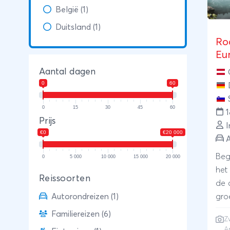
België (1)
Duitsland (1)
Ro
Eu
Aantal dagen
0
60
0
15
30
45
60
Prijs
I
€0
€20 000
A
Beg
0
5 000
10 000
15 000
20 000
het
Reissoorten
de 
Autorondreizen (1)
gro
Ard
Familiereizen (6)
Z
Has
A