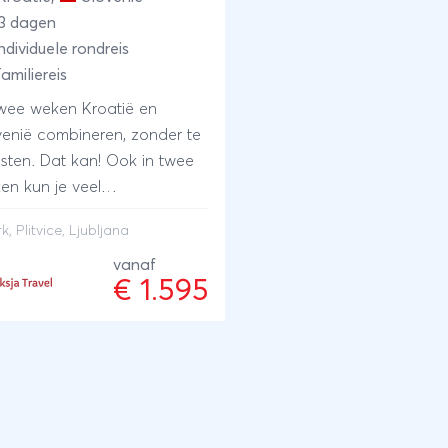
3 dagen
ndividuele rondreis
amiliereis
twee weken Kroatië en
venië combineren, zonder te
sten. Dat kan! Ook in twee
en kun je veel
gtepunten zien en hoef je je
k, Plitvice, Ljubljana
 niet af te raffelen. Je begint
eis heel relaxed op het eiland
vanaf
€ 1.595
 Combineer dit eilandverblijf
 de sfeervol middeleeuws
dje aan zee en de bijna 90
rvallen van Plitvice in de
nenlanden van Kroatië. Je
igt je reis in de gezellige
fdstad van Slovenië,