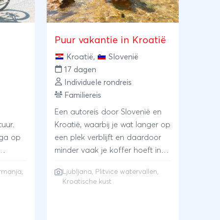
Puur vakantie in Kroatië
Kroatië
,
Slovenië
17 dagen
Individuele rondreis
Familiereis
Een autoreis door Slovenië en
uur.
Kroatië, waarbij je wat langer op
 ga op
een plek verblijft en daardoor
minder vaak je koffer hoeft in te
t vijf
pakken. Minder verplaatsen,
Zrmanja,
Ljubljana, Plitvice watervallen,
en in
maar wel veel (kunnen) doen en
Kroatische kust
het
zien. Reis via het sfeervolle
en
Ljubljana in Slovenië naar de
nja
helderblauwe Plitvice