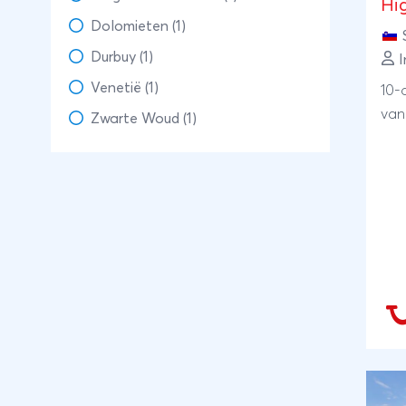
Hi
lan
Dolomieten (1)
mog
het
Durbuy (1)
I
het
Venetië (1)
10-
een
van
Zwarte Woud (1)
Sava
het
mee
kast
Kla
tus
je n
dag
sla
gla
dan
Een