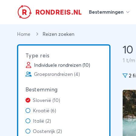
R
RONDREIS.NL
Bestemmingen
Home
Reizen zoeken
10
Type reis
1
t/
Individuele rondreizen (10)
Groepsrondreizen (4)
2 fi
Bestemming
Slovenië (10)
Kroatië (6)
Italië (2)
Oostenrijk (2)