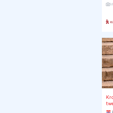
Is
aan 
de 
van
de 
Kro
van
wij
en 
fam
het
Kro
tw