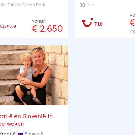
waardoor je een zeer co
Istrië
trië
, Plitvice Meren Park
je Kroatië reis. Stuur naar
indruk krijg van alle
va
bijna honderd watervallen
verschillende landschap
€
vanaf
 Plitvice Meren Park en langs
dit prachtige land te bie
€ 2.650
azuurblauwe zee van
In
heeft. Vanaf de boerderi
atië. Deze rondreis is een mix
je er gemakkelijk samen 
 cultuur en natuur:
en beleef je de mooiste
ngaarden en meren, kastelen
outdoor-avonturen van
paleizen, koken bij een lokale
Slovenië! Op elke locatie
ilie thuis en genieten van
hebben we een excursie
 eilandleven.
voorzien in de reissom. 
andere dagen vul je lekke
aan de hand van onze
suggesties of aan de ra
het zwembad.
atië en Slovenië in
ee weken
Kroatië
,
Slovenië