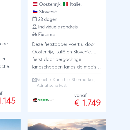
Oostenrijk
,
Italië
,
Slovenië
23 dagen
Individuele rondreis
Fietsreis
n de
Deze fietstopper voert u door
Oostenrijk, Italië en Slovenië. U
ier
fietst door bergachtige
actie
landschappen langs de mooiste
Geen
meren van Karinthië en door de
Venetië
, Karinthië, Stiermarken,
en
rivierdalen van Stiermarken. Heel
Adriatische kust
ideaal
bijzonder zijn de routes van de
af
vanaf
he YUGO
Alpe Adria Radweg waar u de
1.145
€ 1.749
veens
Adriatische kust en Sloveense
wijngaarden ontdekt. Naast het
ch
plezier van het fietsen is er
natuurlijk ook ruimte voor