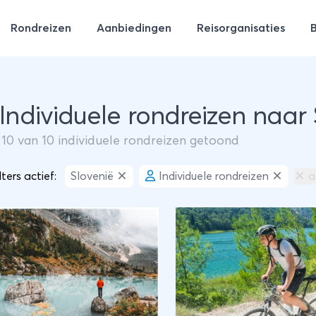
Rondreizen
Aanbiedingen
Reisorganisaties
 Individuele rondreizen naar
m
10
van
10
individuele rondreizen getoond
lters actief:
Slovenië
Individuele rondreizen
a