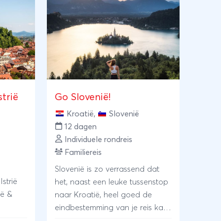
iteit
andere activiteiten. Wat dacht u
or
van een romantische
bben we
gondeltocht door de kanalen
zen die
van Venetië?
en door
 Omdat
 veel
strië
Go Slovenië!
oot dat
rlandse
Kroatië
,
Slovenië
enkomt,
12 dagen
en
Individuele rondreis
an de
Familiereis
bad
Slovenië is zo verrassend dat
ggen op
strië
het, naast een leuke tussenstop
n
ië &
naar Kroatië, heel goed de
eindbestemming van je reis kan
lovenië
zijn. Smaragdgroene meren,