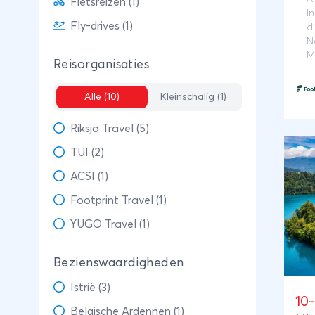
Fietsreizen (1)
je 
In
Fly-drives (1)
Zwa
d
N
vak
M
Reisorganisaties
bos
Tiro
Alle (10)
Kleinschalig (1)
avo
ber
Riksja Travel (5)
ind
TUI (2)
Dol
tem
ACSI (1)
Cor
Footprint Travel (1)
uitz
YUGO Travel (1)
Bov
opz
Bezienswaardigheden
Soč
gaa
Istrië (3)
10
de 
Belgische Ardennen (1)