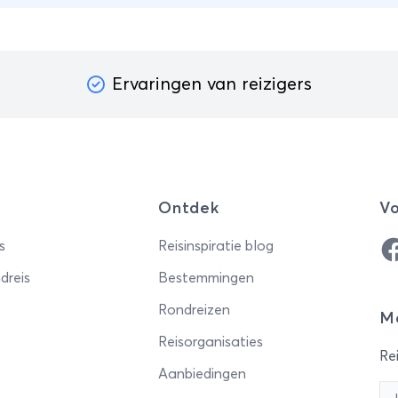
ljana.
Ervaringen van reizigers
Ontdek
Vo
Fa
s
Reisinspiratie blog
dreis
Bestemmingen
Rondreizen
Me
Reisorganisaties
Rei
Aanbiedingen