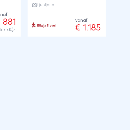
mplete
Ljubljana
watervallen, wijnvelden en het
naf
sfeervolle Ljubljana, je vind het
pen die
 881
vanaf
er allemaal op korte reisafstand
den
€ 1.185
van elkaar. Weinig reizen en
clusief
jen trek
veel beleven dus. Slaap in een
op uit
tiny house, zoef langs een
zipline door de natuur, doe een
outdoor escape room door de
binnenstad van Ljubljana en
geniet van een wijnproeverij.
De
r zelf
nd van