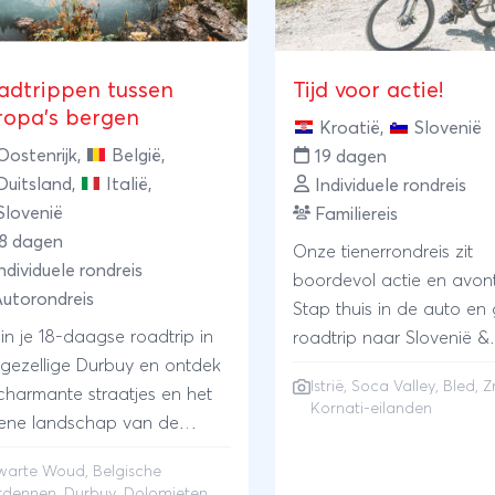
adtrippen tussen
Tijd voor actie!
ropa’s bergen
Kroatië
,
Slovenië
Oostenrijk
,
België
,
19 dagen
Duitsland
,
Italië
,
Individuele rondreis
Slovenië
Familiereis
18 dagen
Onze tienerrondreis zit
ndividuele rondreis
boordevol actie en avont
utorondreis
Stap thuis in de auto en
in je 18-daagse roadtrip in
roadtrip naar Slovenië &
 gezellige Durbuy en ontdek
Kroatië. Je hebt maar liefs
Istrië
, Soca Valley, Bled, 
charmante straatjes en het
activiteiten inclusief: tub
Kornati-eilanden
ene landschap van de
Soca Valley, suppen op 
ennen. Rijd verder naar
meer van Bled, op boot 
warte Woud
,
Belgische
lach im Kinzigtal en dompel
kajaktocht over de Zrma
rdennen
,
Durbuy
,
Dolomieten
,