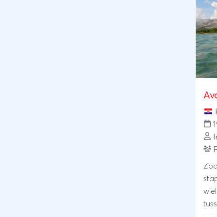
een 
sam
om 
bel
gar
Ard
Inns
Dol
Av
Par
Mü
I
F
Zod
sta
wie
tus
groe