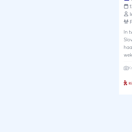
1
I
F
In 
Slo
haa
wek
hoo
Kr
reis
je r
Krk.
met
sta
wate
bin
eind
hoo