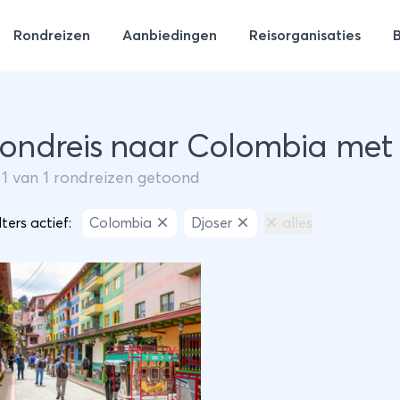
Rondreizen
Aanbiedingen
Reisorganisaties
Rondreis naar Colombia met 
m
1
van
1
rondreizen getoond
lters actief:
Colombia
Djoser
alles