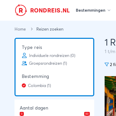
R
RONDREIS.NL
Bestemmingen
Home
Reizen zoeken
1 
Type reis
1
t/
Individuele rondreizen (0)
Groepsrondreizen (1)
2 fi
Bestemming
Colombia (1)
Aantal dagen
0
60