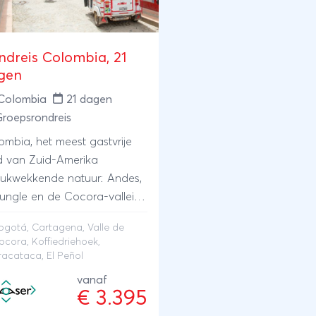
ndreis Colombia, 21
gen
Colombia
21 dagen
roepsrondreis
ombia, het meest gastvrije
d van Zuid-Amerika
rukwekkende natuur: Andes,
jungle en de Cocora-vallei
rnachting in het hart van de
ogotá
,
Cartagena
,
Valle de
ombiaanse koffie regio Een
ocora
,
Koffiedriehoek
,
p in de geboorteplaats van
racataca, El Peñol
riel Garcia MÃ¡rquez El
vanaf
±ol, een imposante
€ 3.395
sformatie die uitsteekt boven