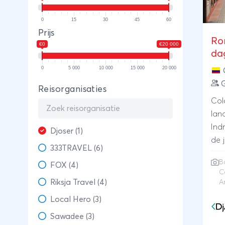
0
15
30
45
60
Prijs
Ro
€0
€20 000
da
0
5 000
10 000
15 000
20 000
G
Reisorganisaties
Col
lan
Ind
Djoser (1)
de 
333TRAVEL (6)
Ove
B
FOX (4)
Col
C
sto
Riksja Travel (4)
A
Gab
Local Hero (3)
PeÃ
Sawadee (3)
rot