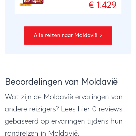
€ 1.429
als republiek door bijna niemand erkend en
houdt vast aan de tijden van de Sovjet-
Unie. Hamers en sikkels, standbeelden,
parades en een eigen munteenheid maken
Alle reizen naar Moldavië
dit een bijzondere bestemming. De
autonome regio Gagaoezië en haar
bewoners ontvangen je graag. In hun
hoofdstad Comrat en het dorpje Besalma
ervaar je de Gagaoezische cultuur.
Beoordelingen van Moldavië
Wat zijn de Moldavië ervaringen van
andere reizigers? Lees hier 0 reviews,
gebaseerd op ervaringen tijdens hun
rondreizen in Moldavië.