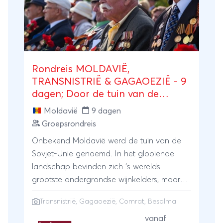
Rondreis MOLDAVIË,
TRANSNISTRIË & GAGAOEZIË - 9
dagen; Door de tuin van de
Sovjet-Unie
Moldavië
9 dagen
Groepsrondreis
Onbekend Moldavië werd de tuin van de
Sovjet-Unie genoemd. In het glooiende
landschap bevinden zich ’s werelds
grootste ondergrondse wijnkelders, maar
ook karakteristieke dorpjes en eeuwenoude
Transnistrië, Gagaoezië, Comrat, Besalma
kastelen en kloosters. Het éénzijdig
onafhankelijk verklaarde Transnistrië wordt
vanaf