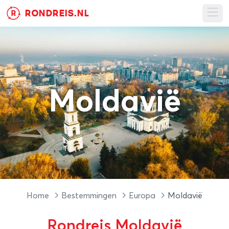
RONDREIS.NL
R
Ope
Moldavië
Home
Bestemmingen
Europa
Moldavië
Rondreis Moldavië