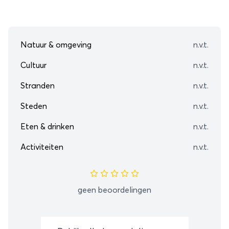
Natuur & omgeving
n.v.t.
Cultuur
n.v.t.
Stranden
n.v.t.
Steden
n.v.t.
Eten & drinken
n.v.t.
Activiteiten
n.v.t.
geen beoordelingen