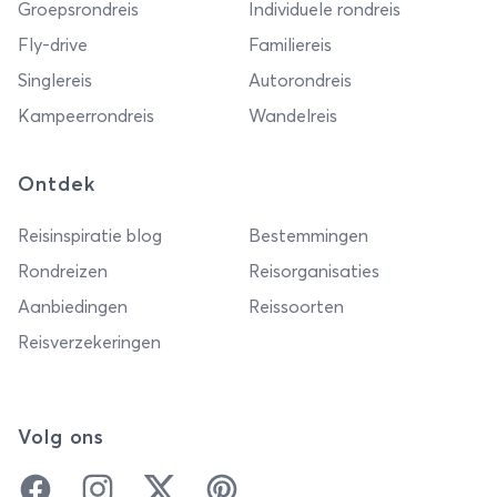
Groepsrondreis
Individuele rondreis
Fly-drive
Familiereis
Singlereis
Autorondreis
Kampeerrondreis
Wandelreis
Ontdek
Reisinspiratie blog
Bestemmingen
Rondreizen
Reisorganisaties
Aanbiedingen
Reissoorten
Reisverzekeringen
Volg ons
Facebook
Instagram
Twitter
Pinterest