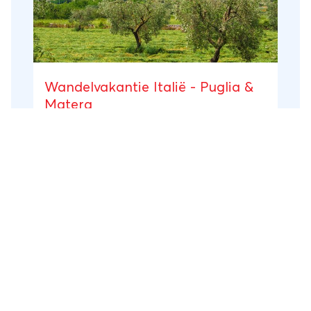
Wandelvakantie Italië - Puglia &
Matera
Italië
8 dagen
Groepsrondreis
Wandelreis
In de hak van de Italiaanse laars, genesteld
tussen de smaragdgroene wateren van de
Adriatische en Ionische zee, liggen Puglia
en Basilicata. Tijdens deze wandelvakantie
ontdekken we het allerbeste van deze twee
Puglia
, Basilicata, Itria Vallei, Ostuni, Matera
unieke en nog grotendeels onontdekte
regio's; van de bijzondere Trulli-huizen in de
vanaf
€ 1.649
weelderige Itria Vallei, het op een heuveltop