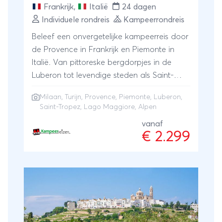
Frankrijk
,
Italië
24 dagen
Individuele rondreis
Kampeerrondreis
Beleef een onvergetelijke kampeerreis door
de Provence in Frankrijk en Piemonte in
Italië. Van pittoreske bergdorpjes in de
Luberon tot levendige steden als Saint-
Tropez, Turijn en Milaan, deze reis biedt u
Milaan
,
Turijn
,
Provence
, Piemonte, Luberon,
het ene culturele hoogtepunt na het
Saint-Tropez, Lago Maggiore, Alpen
andere. Verken kleurrijke markten en
vanaf
historische bezienswaardigheden van deze
€ 2.299
twee regio's. Onderweg genieten we van
fantastische uitzichten over het Lago
Maggiore en de bergen van de Alpen.
Wijnproeverijen, boottochten en excursies
zorgen voor een afwisselend
kampeeravontuur. Gaat u mee op reis?