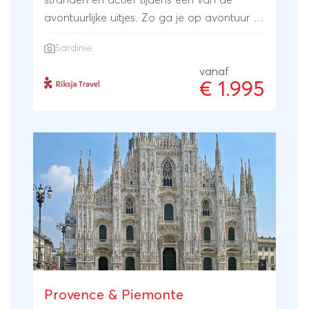
stranden en actief tijdens één van de
avontuurlijke uitjes. Zo ga je op avontuur in
de bergen en ga je snorkelen bij de
Sardinië
Malediven van Europa. Slaap op een
traditionele boerderij of in een sfeervol
vanaf
€ 1.995
familiehotel met zwembad.
Provence & Piemonte