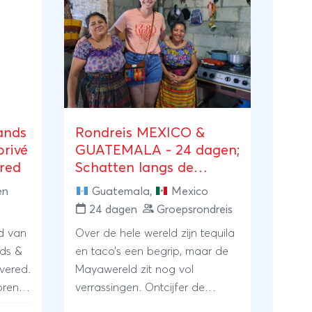
ands
Rondreis MEXICO &
privé
GUATEMALA - 24 dagen;
ered
Schatten langs de
Mayaroute
en
Guatemala
,
Mexico
24 dagen
Groepsrondreis
d van
Over de hele wereld zijn tequila
ds &
en taco’s een begrip, maar de
vered.
Mayawereld zit nog vol
brengt
verrassingen. Ontcijfer de
gua en
laatste inscripties in de klassieke