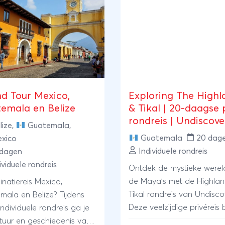
d Tour Mexico,
Exploring The Highl
emala en Belize
& Tikal | 20-daagse 
rondreis | Undiscov
lize
,
Guatemala
,
Guatemala
20 dag
xico
Individuele rondreis
 dagen
ividuele rondreis
Ontdek de mystieke werel
de Maya’s met de Highlan
natiereis Mexico,
Tikal rondreis van Undisco
mala en Belize? Tijdens
Deze veelzijdige privéreis 
ndividuele rondreis ga je
je naar het koloniale Anti
tuur en geschiedenis van