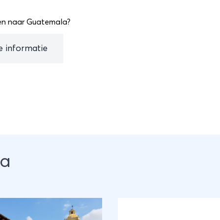
en naar Guatemala?
le informatie
la