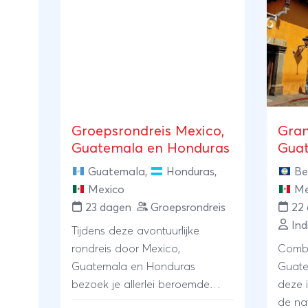
Groepsrondreis Mexico,
Gran
Guatemala en Honduras
Guat
Guatemala
,
Honduras
,
Be
Mexico
Me
23 dagen
Groepsrondreis
22
Ind
Tijdens deze avontuurlijke
rondreis door Mexico,
Combi
Guatemala en Honduras
Guate
bezoek je allerlei beroemde
deze i
opgravingen en ga je op zoek
de na