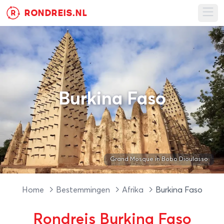
RONDREIS.NL
R
Ope
Burkina Faso
Grand Mosque in Bobo Dioulasso
Home
Bestemmingen
Afrika
Burkina Faso
Rondreis Burkina Faso