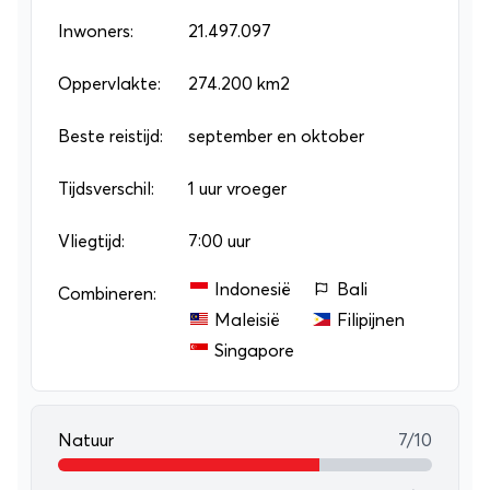
Gorom waar je een hectische, maar gezellige
Inwoners:
21.497.097
markt bezoekt, én in de aangrenzende woestijn,
waar je juist een zandkorrel kunt horen vallen!
Oppervlakte:
274.200 km2
Beste reistijd:
september en oktober
Tijdsverschil:
1 uur vroeger
Vliegtijd:
7:00 uur
Indonesië
Bali
Combineren:
Maleisië
Filipijnen
Singapore
Natuur
7/10