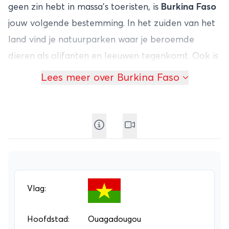
geen zin hebt in massa’s toeristen, is
Burkina Faso
jouw volgende bestemming. In het zuiden van het
land vind je natuurparken waar je beroemde
dieren als olifanten en leeuwen tegenkomt. Ook is
het in
Burkina Faso
relatief gemakkelijk om de
Lees meer over Burkina Faso
lokale bevolking te leren kennen. In steden als
Bobo-Dioulasso en de hoofdstad Ouagadougou
komen maar weinig toeristen. Wanneer je hier een
rondreis
maakt ben je dus zelf bijna een
bezienswaardigheid!
Erg veel toeristische voorzieningen zijn er niet in
het arme Burkina Faso, dus een
individuele
Vlag:
rondreis
of
groepsrondreis
boeken is wel zo
relaxed. Dan kom je ook zeker terecht in Gorom-
Hoofdstad:
Ouagadougou