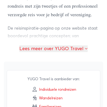
rondreis met zijn tweetjes of een professioneel
verzorgde reis voor je bedrijf of vereniging.
De reisinspiratie-pagina op onze website staat
boordevol prachtige concepten; van
bouwstenen die je kunt inpassen in een reis die
Lees meer over YUGO Travel
je verder helemaal zelf organiseert tot
volledige rondreizen. Daarnaast publiceren we
op onze website wekelijks een blog waarin we
informatieve, vermakelijke en inspirerende
YUGO Travel is aanbieder van:
verhalen uit de Balkan delen.
We begrijpen dat de presentatie misschien iets
Individuele rondreizen
flitsender kan en onze social-media gelikter.
Wandelreizen
Maar wij stellen inhoud boven vorm, échte
Familiereizen