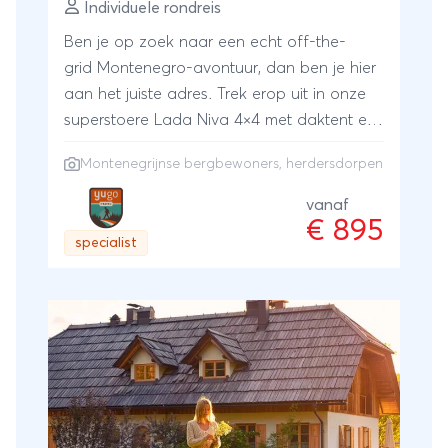
Individuele rondreis
Ben je op zoek naar een echt off-the-
grid Montenegro-avontuur, dan ben je hier
aan het juiste adres. Trek erop uit in onze
superstoere Lada Niva 4×4 met daktent en
maak kennis met de bergbewoners van
Montenegrijnse bergbewoners, herdersdorpen
Montenegro. Dit specifieke 4×4 programma
verbindt een aantal prachtig gelegen
vanaf
€ 895
herdersdorpen met elkaar via
specialist
panoramische, soms uitdagende
bergwegen. De herders verwelkomen je op
hun erf en serveren je smakelijke en
authentieke maaltijden. Dit biedt je de
gelegenheid om de eeuwenoude cultuur
van de Montenegrijnse bergbewoners uit
eerste hand te ervaren. Ook ervaar je een
nacht de ultieme vrijheid van