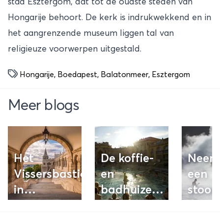
stad Esztergom, dat tot de oudste steden van
Hongarije behoort. De kerk is indrukwekkend en in
het aangrenzende museum liggen tal van
religieuze voorwerpen uitgestald.
Hongarije
,
Boedapest
,
Balatonmeer
,
Esztergom
Meer blogs
Het
De koffie-
Neem
Vissersbastion
en
een
in
badhuizen
stoo
Boedapest
van
plus