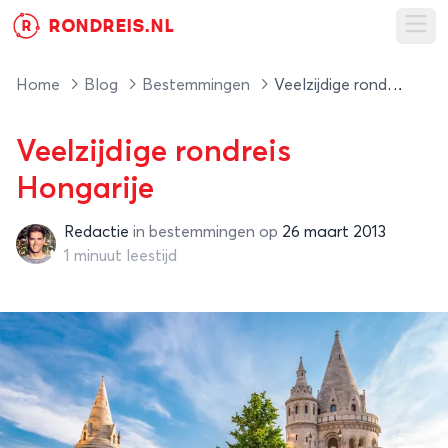
RONDREIS.NL
R
Ope
Home
Blog
Bestemmingen
Veelzijdige rondreis Hongarije
Veelzijdige rondreis
Hongarije
Redactie
in
bestemmingen
op
26 maart 2013
Redactie
1 minuut leestijd