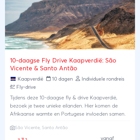
10-daagse Fly Drive Kaapverdië: São
Vicente & Santo Antão
Kaapverdië
10 dagen
Individuele rondreis
Fly-drive
Tijdens deze 10-daagse fly & drive Kaapverdië,
bezoek je twee unieke eilanden. Hier komen de
Afrikaanse warmte en Portugese invloeden samen.
São Vicente, Santo Antão
vanaf