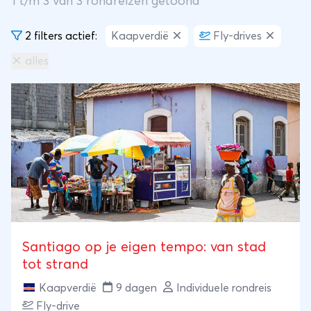
1
t/m
3
van
3
rondreizen getoond
2 filters actief:
Kaapverdië
Fly-drives
alles
Santiago op je eigen tempo: van stad
tot strand
Kaapverdië
9 dagen
Individuele rondreis
Fly-drive