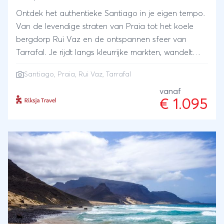
Ontdek het authentieke Santiago in je eigen tempo.
Van de levendige straten van Praia tot het koele
bergdorp Rui Vaz en de ontspannen sfeer van
Tarrafal. Je rijdt langs kleurrijke markten, wandelt
door groene valleien en neemt deel aan een
Santiago, Praia, Rui Vaz, Tarrafal
pottenbakworkshop met aansluitend traditionele
cachupa-lunch. Een eiland vol contrasten, weinig
vanaf
€ 1.095
toeristen en veel lokale ontmoetingen.