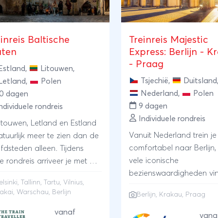
inreis Baltische
Treinreis Majestic
aten
Express: Berlijn - K
- Praag
Estland
,
Litouwen
,
Tsjechië
,
Duitsland
Letland
,
Polen
Nederland
,
Polen
10 dagen
9 dagen
ndividuele rondreis
Individuele rondreis
Litouwen, Letland en Estland
Vanuit Nederland trein je
atuurlijk meer te zien dan de
comfortabel naar Berlijn,
fdsteden alleen. Tijdens
vele iconische
e rondreis arriveer je met de
bezienswaardigheden vi
t over de Oostzee in de
lsinki, Tallinn, Tartu, Vilnius,
zoals de Brandenburger 
se hoofdstad Helsinki. Aan
rakai, Warschau, Berlijn
Berlijn
, Krakau, Praag
de Reichstag. Vervolgen
overkant, op twee uurtjes
de reis verder naar Krak
n, ligt Tallinn. In Estland kun
vanaf
vana