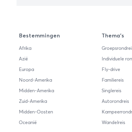
War
eeu
Poo
Kra
van
Bestemmingen
Thema's
cul
Eur
Afrika
Groepsrondrei
ook
Azië
Individuele ron
Pol
Europa
Fly-drive
oud
UNE
Noord-Amerika
Familiereis
Midden-Amerika
Singlereis
Zuid-Amerika
Autorondreis
Midden-Oosten
Kampeerrondr
Oceanië
Wandelreis