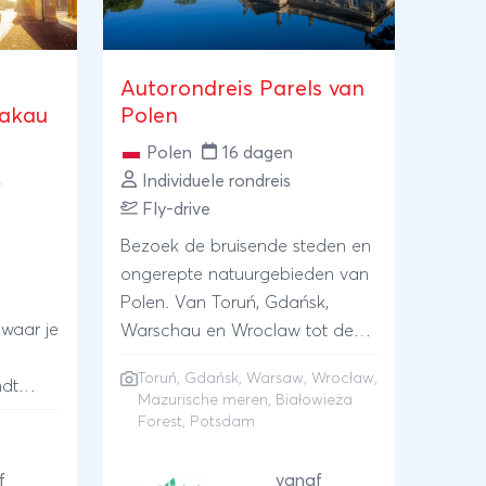
Autorondreis Parels van
rakau
Polen
Polen
16 dagen
,
Individuele rondreis
Fly-drive
Bezoek de bruisende steden en
ongerepte natuurgebieden van
Polen. Van Toruń, Gdańsk,
 waar je
Warschau en Wroclaw tot de
Mazurische meren en de regio
Toruń, Gdańsk, Warsaw, Wrocław,
ndt
van het oerbos bij Białowieża.
Mazurische meren, Białowieża
Tor en
Met op de heenreis een verblijf
Forest, Potsdam
s gaat
in paleizenstad Potsdam vlakbij
au,
Berlijn.
f
vanaf