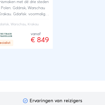
nismaken met dé drie steden
 Polen: Gdánsk, Warschau
Krakau. Gdańsk: voormalig
zestad, met haar grote
dańsk, Warschau, Krakau
en, historische huizen met
leurde en rijkversierde
vanaf
€ 849
ls, sfeervolle straatjes en
ecialist
inen. De Poolse hoofdstad
schau ligt centraal in Polen
daarom een ideale
senstop onderweg naar het
den. Warschau is een mix
een kleurrijk historisch
trum, moderne hoogbouw
gebouwen uit de Sovjet
iode. Er staan verschillende
orische koninklijke paleizen in
Ervaringen van reizigers