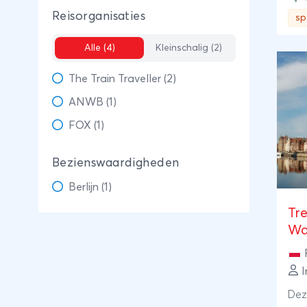
je 
Reisorganisaties
sp
bru
en v
Alle (4)
Kleinschalig (2)
trei
The Train Traveller (2)
gel
gel
ANWB (1)
kast
FOX (1)
via
naa
Bezienswaardigheden
Berlijn (1)
Tr
Wa
I
Dez