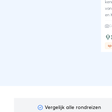
ken
van
en 
Han
G
hav
gek
geve
sp
ple
War
en 
tus
zui
van 
cen
en 
per
hist
Vergelijk alle rondreizen