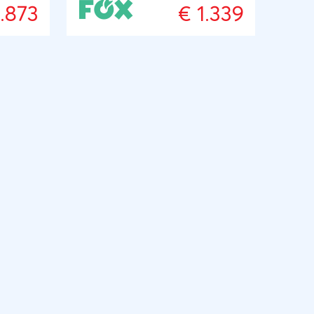
in de
1.873
€ 1.339
e oude
 het
e door
aalt en
.
happen
 per
or het