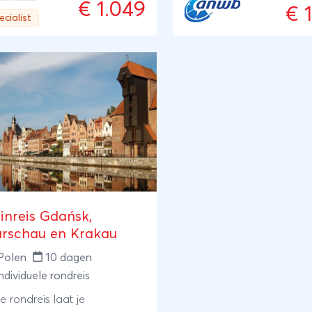
€ 1.049
waar je je kunt verliezen 
een tussenstop maken in de
€ 
ecialist
rijke geschiedenis van d
isende studentenstad Tartu
binnenstad. Je sluit af in
anuit Vilnius is het een korte
sfeervolle Praag, waar j
nrit naar Trakai aan het
kronkelende straatjes dw
ijknamige meer en vlakbij het
de Karelsbrug bewondert
ijknamige indrukwekkende
Geniet van cultuur,
eel. Terug reis je per trein
indrukwekkende landsc
 Warschau en Berlijn weer
en het gemak van reizen
r Nederland.
trein tijdens deze reis do
hart van Europa.
einreis Gdańsk,
rschau en Krakau
Polen
10 dagen
ndividuele rondreis
e rondreis laat je