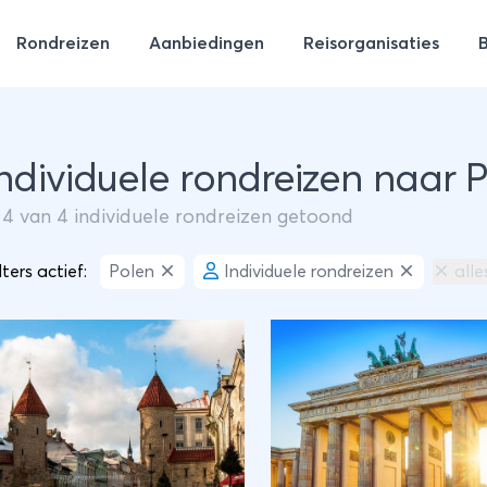
Rondreizen
Aanbiedingen
Reisorganisaties
Individuele rondreizen naar 
m
4
van
4
individuele rondreizen getoond
lters actief:
Polen
Individuele rondreizen
alle