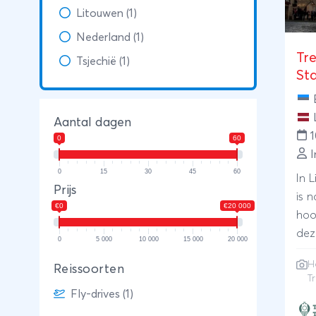
Litouwen (1)
Nederland (1)
Tre
Tsjechië (1)
St
Aantal dagen
0
60
I
0
15
30
45
60
In 
Prijs
is n
€0
€20 000
hoo
dez
0
5 000
10 000
15 000
20 000
boo
He
Reissoorten
Fin
T
de 
Fly-drives (1)
vare