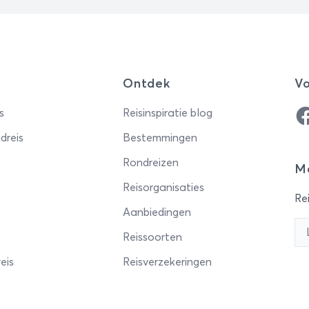
schau, omdat deze stad
wenlang de zetel van
lse heersers is geweest.
kau wordt gezien als een
 de belangrijkste
Ontdek
Vo
tuursteden van Midden
opa. Daarom wordt de stad
Fa
s
Reisinspiratie blog
 vaak het “Florence van
dreis
Bestemmingen
en” genoemd. Het volledige
Rondreizen
e centrum staat op de
Me
SCO werelderfgoedlijst.
Reisorganisaties
Rei
Aanbiedingen
Reissoorten
eis
Reisverzekeringen