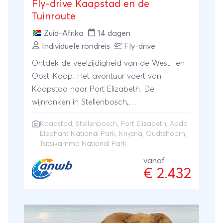
Fly-drive Kaapstad en de
Tuinroute
Zuid-Afrika
14 dagen
Individuele rondreis
Fly-drive
Ontdek de veelzijdigheid van de West- en
Oost-Kaap. Het avontuur voert van
Kaapstad naar Port Elizabeth. De
wijnranken in Stellenbosch,
struisvogelhoofdstad Oudtshoorn,
Kaapstad
,
Stellenbosch
,
Port Elizabeth
,
Addo
strandstadje Knysna, Tsisikamma NP en
Elephant National Park
,
Knysna
, Oudtshoorn,
Addo Elephant NP; je gaat het allemaal in
Tsitsikamma National Park
een ontspannen tempo beleven.
vanaf
€ 2.432