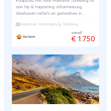
Kaapstad met haar markante Tafelberg tot
aan hip & happening Johannesburg,
daartussen safari’s en gamedrives in
wildparken en reservaten. Naast een
Kaapstad
,
Johannesburg
,
Tafelberg
complete kennismaking met de diversiteit in
cultuur en natuur, wacht je nòg een
vanaf
€ 1.750
bijzondere ervaring: overnachten bij
mensen thuis, in landelijke hotelletjes,
boerderijen, guesthouses en lodges, waar je
wordt ontvangen met de hartelijke
gastvrijheid die zo kenmerkend is voor de
Zuid-Afrikaanse bevolking. Bij Van Verre
stel je jouw eigen reis samen. Laat je
inspireren door dit reisschema. Geef jouw
persoonlijke wensen en ideeën door en de
reis wordt op maat voor je samengesteld.
Ook de vertrekdatum bepaal jezelf!