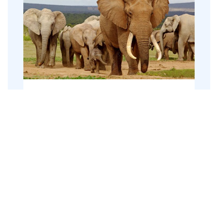
Groepsrondreis Zuid-Afrika
Tuinroute & Kruger
Zuid-Afrika
17 dagen
Groepsrondreis
Tijdens deze avontuurlijke rondreis door
Zuid-Afrika bezoeken we de hoogtepunten
van dit diverse land. Dieren spotten doen
we natuurlijk in het Kruger Nationaal Park.
Ook bezoeken we de mooiste route van
Krugerpark
,
Kaapstad
,
Tuinroute
,
Addo