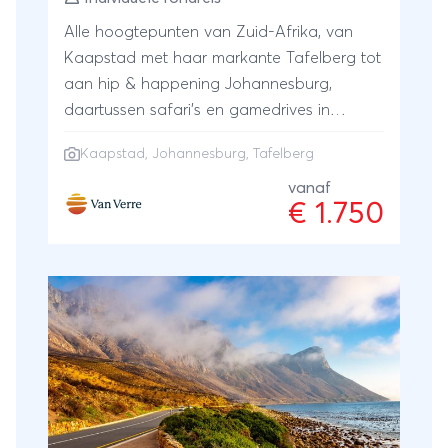
Alle hoogtepunten van Zuid-Afrika, van
Kaapstad met haar markante Tafelberg tot
aan hip & happening Johannesburg,
daartussen safari’s en gamedrives in
wildparken en reservaten. Naast een
Kaapstad
,
Johannesburg
,
Tafelberg
complete kennismaking met de diversiteit in
cultuur en natuur, wacht je nòg een
vanaf
€ 1.750
bijzondere ervaring: overnachten bij
mensen thuis, in landelijke hotelletjes,
boerderijen, guesthouses en lodges, waar je
wordt ontvangen met de hartelijke
gastvrijheid die zo kenmerkend is voor de
Zuid-Afrikaanse bevolking. Bij Van Verre
stel je jouw eigen reis samen. Laat je
inspireren door dit reisschema. Geef jouw
persoonlijke wensen en ideeën door en de