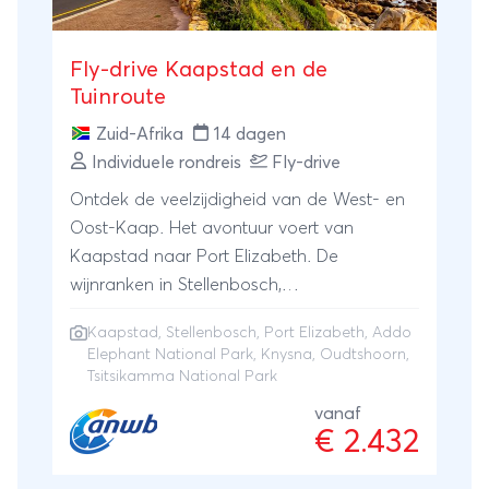
reis wordt op maat voor je samengesteld.
Ook de vertrekdatum bepaal jezelf!
Fly-drive Kaapstad en de
Tuinroute
Zuid-Afrika
14 dagen
Individuele rondreis
Fly-drive
Ontdek de veelzijdigheid van de West- en
Oost-Kaap. Het avontuur voert van
Kaapstad naar Port Elizabeth. De
wijnranken in Stellenbosch,
struisvogelhoofdstad Oudtshoorn,
Kaapstad
,
Stellenbosch
,
Port Elizabeth
,
Addo
strandstadje Knysna, Tsisikamma NP en
Elephant National Park
,
Knysna
, Oudtshoorn,
Addo Elephant NP; je gaat het allemaal in
Tsitsikamma National Park
een ontspannen tempo beleven.
vanaf
€ 2.432