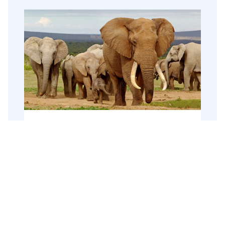
Groepsrondreis Zuid-Afrika
Tuinroute & Kruger
Zuid-Afrika
17 dagen
Groepsrondreis
Tijdens deze avontuurlijke rondreis door
Zuid-Afrika bezoeken we de hoogtepunten
van dit diverse land. Dieren spotten doen