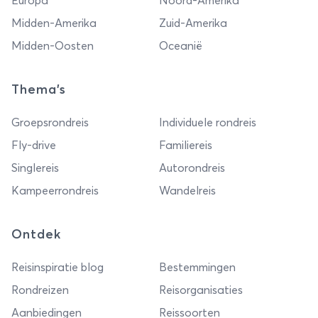
Europa
Noord-Amerika
Midden-Amerika
Zuid-Amerika
Midden-Oosten
Oceanië
Thema's
Groepsrondreis
Individuele rondreis
Fly-drive
Familiereis
Singlereis
Autorondreis
Kampeerrondreis
Wandelreis
Ontdek
Reisinspiratie blog
Bestemmingen
Rondreizen
Reisorganisaties
Aanbiedingen
Reissoorten