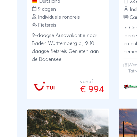
Duitsland
23
9 dagen
Ind
Individuele rondreis
Ca
Fietsreis
In Ce
9-daagse Autovakantie naar
ideal
Baden Württemberg bij 9 10
en cul
daagse fietsreis Genieten aan
nemen
de Bodensee
hoofd
Wen
en We
Tatr
genie
vanaf
schit
€ 994
de Bo
Ook d
lands
Tsjec
de in
klove