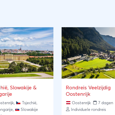
chië, Slowakije &
Rondreis Veelzijdig
arije
Oostenrijk
stenrijk
,
Tsjechië
,
Oostenrijk
7 dagen
ngarije
,
Slowakije
Individuele rondreis