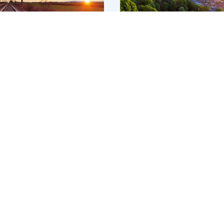
hrijflijk mooi!
psrondreis Oriënt
Familiereis 5
ess naar Istanbul
Alpenlanden -
Europa&apos;s mooi
stenrijk
,
Bulgarije
,
bergpanorama&apo
Oostenrijk
,
Zwitserl
itsland
,
Hongarije
,
Duitsland
,
Italië
,
emenië
,
Slowakije
,
Liechtenstein
kije
12 dagen
 dagen
Groepsrondreis
Individuele rondreis
ënt Express is een
Familiereis
arische treinreis vol
Wat een berg aan variatie
iedenis en avontuur.
deze reis worden je kinde
s deze bijzondere reis,
echte Europa-kenners. Je
ireerd op de originele