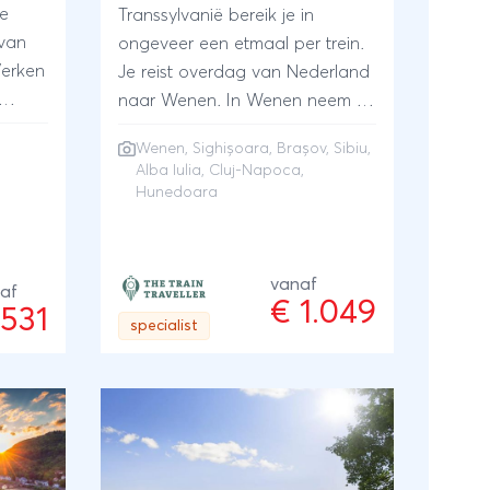
ie
Transsylvanië bereik je in
 van
ongeveer een etmaal per trein.
Verken
Je reist overdag van Nederland
naar Wenen. In Wenen neem je
 en
de nachttrein naar Roemenië,
Wenen
, Sighișoara, Brașov, Sibiu,
d van
waar je de volgende ochtend
Alba Iulia, Cluj-Napoca,
aar je
aankomt. Tijdens deze rondreis
Hunedoara
maak je kennis met de
historische steden Sighișoara,
Brașov, Sibiu, Alba Iulia en Cluj-
vanaf
af
Napoca. Ook bezoek je het
€ 1.049
 531
specialist
mooiste kasteel van
Transsylvanië in Hunedoara. De
mysterieuze regio Transsylvanië
kennen we vooral als het
thuisland van Graaf Dracula.
Transsylvanië is ook thuisbasis