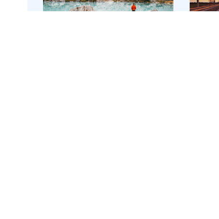
onbesc
Roadtrippen tussen
Groe
Europa’s bergen
Expr
Oostenrijk
,
België
,
Oo
Duitsland
,
Italië
,
Du
Slovenië
Ro
18 dagen
Tur
Individuele rondreis
14
Autorondreis
De Ori
Begin je 18-daagse roadtrip in
legend
het gezellige Durbuy en ontdek
gesch
de charmante straatjes en het
Tijden
groene landschap van de
geïnsp