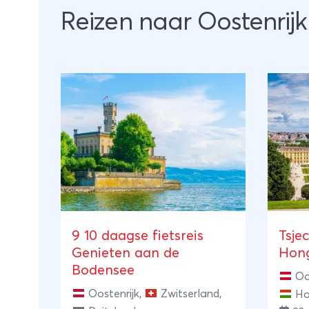
Reizen naar Oostenrijk
9 10 daagse fietsreis
Tsje
Genieten aan de
Hong
Bodensee
Oo
Oostenrijk
,
Zwitserland
,
Ho